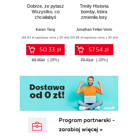
Dobrze, że pytasz
Trinity Historia
Plem
Wszystko, co
bomby, która
instynk
chciałabyś
zmieniła losy
mo
wiedzieć o swoim
świata
je
zdrowiu
Karen Tang
Jonathan Fetter-Vorm
Mich
ginekologicznym
(48,83 zł najniższa cena z 30 dni)
(55,88 zł najniższa cena z 30 dni)
(57,54 zł naj
(ale nigdy Ci nie
powiedziano)
50.33 zł
57.54 zł
69.90zł
(-28%)
79.91zł
(-28%)
79.9
Program partnerski -
zarabiaj więcej »