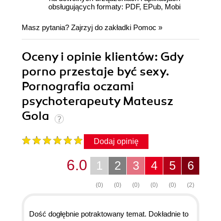
obsługujących formaty: PDF, EPub, Mobi
Masz pytania? Zajrzyj do zakładki
Pomoc
»
Oceny i opinie klientów: Gdy
porno przestaje być sexy.
Pornografia oczami
psychoterapeuty Mateusz
Gola
Dodaj opinię
6.0
1
2
3
4
5
6
(0)
(0)
(0)
(0)
(0)
(2)
Dość dogłębnie potraktowany temat. Dokładnie to