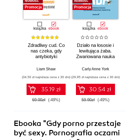
Nowość
Nowość
Nowość
Promocja
Promocja
Promocj
książka
ebook
książka
ebook
ksią
Zdradliwy cud. Co
Działo na łososie i
Pierwi
nas czeka, gdy
lewitująca żaba.
Skło
antybiotyki
Zwariowana nauka
Curie
przestaną działać
i jej całkiem
radu oś
poważne odkrycia
kob
Liam Shaw
Carly Anne York
Da
świe
(34,50 zł najniższa cena z 30 dni)
(29,95 zł najniższa cena z 30 dni)
(29,95 zł naj
35.19 zł
30.54 zł
69.00zł
(-49%)
59.90zł
(-49%)
59.9
Ebooka
"Gdy porno przestaje
być sexy. Pornografia oczami