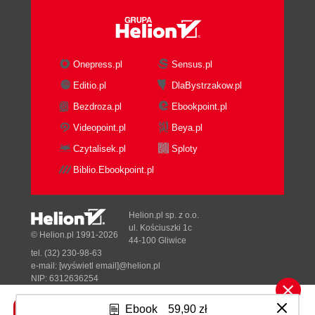
Onepress.pl
Sensus.pl
Editio.pl
DlaBystrzakow.pl
Bezdroza.pl
Ebookpoint.pl
Videopoint.pl
Beya.pl
Czytalisek.pl
Sploty
Biblio.Ebookpoint.pl
Helion.pl sp. z o.o.
ul. Kościuszki 1c
© Helion.pl 1991-2026
44-100 Gliwice
tel. (32) 230-98-63
e-mail:
[wyświetl email]@helion.pl
NIP: 6312636254
Regon: 241989027
Ebook
59,90 zł
Designed with ♥ by
Tonik.pl