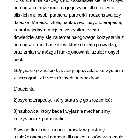
To książka dla każdego, kto zastanawia się, jaki wpływ
pornografia może mieć na jego życie albo na życie
bliskich mu osób: partnera, partnerki, rodzeństwa czy
dziecka. Mateusz Gola, naukowiec i psychoterapeuta,
zebrał w jednym miejscu wszystko, czego
dowiedzieliśmy się na temat nałogowego korzystania z
pornografii, mechanizmów, które do tego prowadzą,
oraz zmian w mózgu i funkcjonowaniu uzależnionych
osób.
Gdy porno przestaje być sexy
opowiada o korzystaniu
z pornografii z trzech różnych perspektyw:
1)pacjenta;
2)psychoterapeuty, który stara się go zrozumieć;
3)naukowca, który bada i wyjaśnia mechanizmy
korzystania z pornografii.
A wszystko to w oparciu o prawdziwą historię
uzależnionego od pornografii pacjenta, który występuje