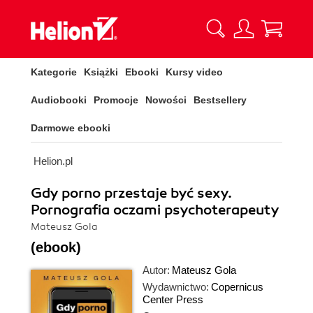
Kategorie
Książki
Ebooki
Kursy video
Audiobooki
Promocje
Nowości
Bestsellery
Darmowe ebooki
Helion.pl
Gdy porno przestaje być sexy.
Pornografia oczami psychoterapeuty
Mateusz Gola
(ebook)
Autor:
Mateusz Gola
Wydawnictwo:
Copernicus
Center Press