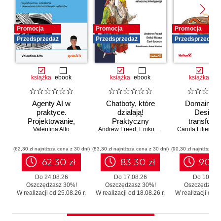
Promocja
Promocja
Promocja
Przedsprzedaż
Przedsprzedaż
Przedsprzedaż
książka
ebook
książka
ebook
książka
eb
Agenty AI w
Chatboty, które
Domain-Dr
praktyce.
działają!
Design 
Projektowanie,
Praktyczny
transforma
wdrażanie i
Valentina Alto
Andrew Freed
przewodnik po
,
Eniko Rozsa
,
Cari Jacobs
Carola Lilientha
systemó
skalowanie
konwersacyjnej
Skutecz
autonomicznych
sztucznej
moderniza
(62,30 zł najniższa cena z 30 dni)
(83,30 zł najniższa cena z 30 dni)
(90,30 zł najniższa ce
systemów
inteligencji
legacy b
62.30 zł
83.30 zł
90.3
zbędnego r
Do 24.08.26
Do 17.08.26
Do 10.08.
Oszczędzasz 30%!
Oszczędzasz 30%!
Oszczędzasz
W realizacji od 25.08.26 r.
W realizacji od 18.08.26 r.
W realizacji od 11