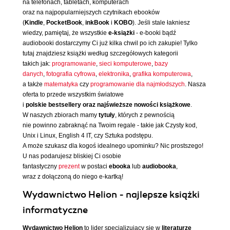
na telefonach, tabletach, komputerach
oraz na najpopularniejszych czytnikach ebooków
(
Kindle
,
PocketBook
,
inkBook
i
KOBO
). Jeśli stale łakniesz
wiedzy, pamiętaj, że wszystkie
e-książki
- e-booki bądź
audiobooki dostarczymy Ci już kilka chwil po ich zakupie! Tylko
tutaj znajdziesz książki według szczegółowych kategorii
takich jak:
programowanie
,
sieci komputerowe
,
bazy
danych
,
fotografia cyfrowa
,
elektronika
,
grafika komputerowa
,
a także
matematyka
czy
programowanie dla najmłodszych
. Nasza
oferta to przede wszystkim światowe
i
polskie bestsellery oraz najświeższe nowości książkowe
.
W naszych zbiorach mamy
tytuły
, których z pewnością
nie powinno zabraknąć na Twoim regale - takie jak Czysty kod,
Unix i Linux, English 4 IT, czy Sztuka podstępu.
A może szukasz dla kogoś idealnego upominku? Nic prostszego!
U nas podarujesz bliskiej Ci osobie
fantastyczny
prezent
w postaci
ebooka
lub
audiobooka
,
wraz z dołączoną do niego e-kartką!
Wydawnictwo Helion - najlepsze książki
informatyczne
Wydawnictwo Helion
to lider specjalizujący się w
literaturze