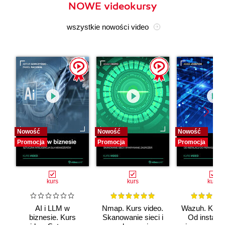
NOWE videokursy
wszystkie nowości video
Nowość
Nowość
Nowość
Promocja
Promocja
Promocja
kurs
kurs
kurs
AI i LLM w
Nmap. Kurs video.
Wazuh. Kurs 
biznesie. Kurs
Skanowanie sieci i
Od instalac