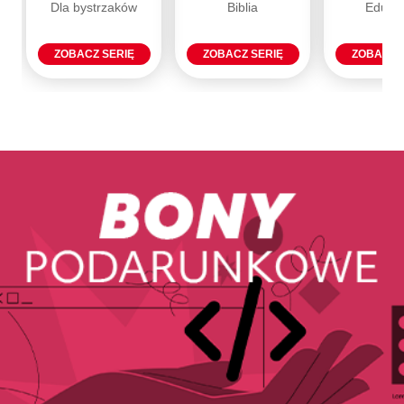
Dla bystrzaków
Biblia
Eduka
ZOBACZ SERIĘ
ZOBACZ SERIĘ
ZOBACZ 