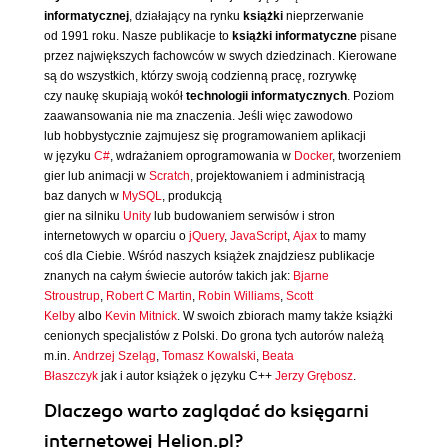
informatycznej
, działający na rynku
książki
nieprzerwanie
od 1991 roku. Nasze publikacje to
książki informatyczne
pisane
przez największych fachowców w swych dziedzinach. Kierowane
są do wszystkich, którzy swoją codzienną pracę, rozrywkę
czy naukę skupiają wokół
technologii informatycznych
. Poziom
zaawansowania nie ma znaczenia. Jeśli więc zawodowo
lub hobbystycznie zajmujesz się programowaniem aplikacji
w języku
C#
, wdrażaniem oprogramowania w
Docker
, tworzeniem
gier lub animacji w
Scratch
, projektowaniem i administracją
baz danych w
MySQL
, produkcją
gier na silniku
Unity
lub budowaniem serwisów i stron
internetowych w oparciu o
jQuery
,
JavaScript
,
Ajax
to mamy
coś dla Ciebie. Wśród naszych książek znajdziesz publikacje
znanych na całym świecie autorów takich jak:
Bjarne
Stroustrup
,
Robert C Martin
,
Robin Williams
,
Scott
Kelby
albo
Kevin Mitnick
. W swoich zbiorach mamy także książki
cenionych specjalistów z Polski. Do grona tych autorów należą
m.in.
Andrzej Szeląg
,
Tomasz Kowalski
,
Beata
Błaszczyk
jak i autor książek o języku C++
Jerzy Grębosz
.
Dlaczego warto zaglądać do księgarni
internetowej Helion.pl?