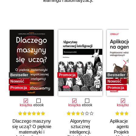
learningu i automatyzacji.
Bestseller
Promocja
Bestseller
Nowość
Nowość
Promocja
Promocja
książka
ebook
książka
ebook
książka
eb
Dlaczego maszyny
Algorytmy
Aplikacje opa
się uczą? O pięknie
sztucznej
agentach 
matematyki i
inteligencji.
Projektowan