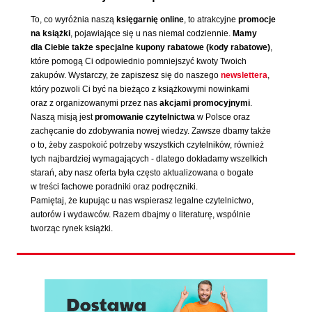
To, co wyróżnia naszą
księgarnię online
, to atrakcyjne
promocje
na książki
, pojawiające się u nas niemal codziennie.
Mamy
dla Ciebie także specjalne kupony rabatowe (kody rabatowe)
,
które pomogą Ci odpowiednio pomniejszyć kwoty Twoich
zakupów. Wystarczy, że zapiszesz się do naszego
newslettera
,
który pozwoli Ci być na bieżąco z książkowymi nowinkami
oraz z organizowanymi przez nas
akcjami promocyjnymi
.
Naszą misją jest
promowanie czytelnictwa
w Polsce oraz
zachęcanie do zdobywania nowej wiedzy. Zawsze dbamy także
o to, żeby zaspokoić potrzeby wszystkich czytelników, również
tych najbardziej wymagających - dlatego dokładamy wszelkich
starań, aby nasz oferta była często aktualizowana o bogate
w treści fachowe poradniki oraz podręczniki.
Pamiętaj, że kupując u nas wspierasz legalne czytelnictwo,
autorów i wydawców. Razem dbajmy o literaturę, wspólnie
tworząc rynek książki.