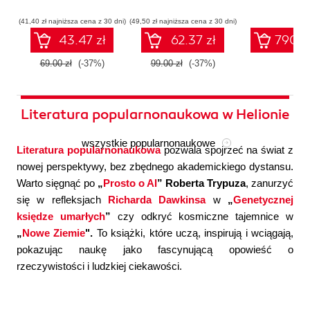
współczesnej
systemów
konfigura
sztucznej
wieloagentowych
(41,40 zł najniższa cena z 30 dni)
(49,50 zł najniższa cena z 30 dni)
inteligencji
43.47 zł
62.37 zł
790.0
69.00 zł
(-37%)
99.00 zł
(-37%)
Literatura popularnonaukowa w Helionie
wszystkie popularnonaukowe
Literatura popularnonaukowa
pozwala spojrzeć na świat z
nowej perspektywy, bez zbędnego akademickiego dystansu.
Warto sięgnąć po
„
Prosto o AI
” Roberta Trypuza
, zanurzyć
się w refleksjach
Richarda Dawkinsa
w
„
Genetycznej
księdze umarłych
”
czy odkryć kosmiczne tajemnice w
„
Nowe Ziemie
".
To książki, które uczą, inspirują i wciągają,
pokazując naukę jako fascynującą opowieść o
rzeczywistości i ludzkiej ciekawości.