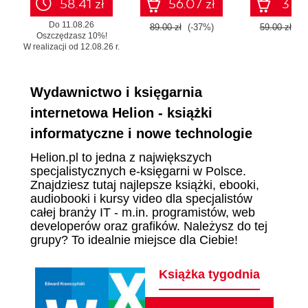
58.41 zł
56.07 zł
37.17
Do 11.08.26
89.00 zł
(-37%)
59.00 zł
(-
Oszczędzasz 10%!
W realizacji od 12.08.26 r.
Wydawnictwo i księgarnia
internetowa Helion - książki
informatyczne i nowe technologie
Helion.pl to jedna z największych
specjalistycznych e-księgarni w Polsce.
Znajdziesz tutaj najlepsze książki, ebooki,
audiobooki i kursy video dla specjalistów
całej branży IT - m.in. programistów, web
developerów oraz grafików. Należysz do tej
grupy? To idealnie miejsce dla Ciebie!
Książka tygodnia