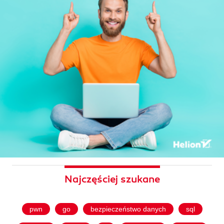
Najczęściej szukane
pwn
go
bezpieczeństwo danych
sql