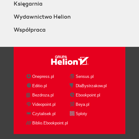
Księgarnia
Wydawnictwo Helion
Współpraca
Onepress.pl
Sensus.pl
Editio.pl
DlaBystrzakow.pl
Bezdroza.pl
Ebookpoint.pl
Videopoint.pl
Beya.pl
Czytalisek.pl
Sploty
Biblio.Ebookpoint.pl