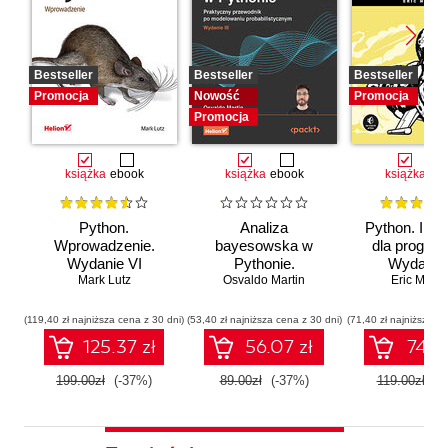
Bestseller
Bestseller
Bestseller
Promocja
Nowość
Promocja
Promocja
książka
ebook
książka
ebook
książka
eb
Python.
Analiza
Python. Inst
Wprowadzenie.
bayesowska w
dla program
Wydanie VI
Pythonie.
Wydanie I
Mark Lutz
Osvaldo Martin
Praktyczny
Eric Matth
przewodnik po
modelowaniu
(119,40 zł najniższa cena z 30 dni)
(53,40 zł najniższa cena z 30 dni)
(71,40 zł najniższa ce
probabilistycznym.
125.37 zł
56.07 zł
74.97
Wydanie III
199.00zł
(-37%)
89.00zł
(-37%)
119.00zł
(-