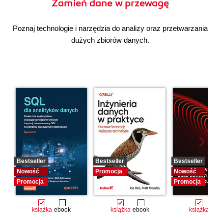
Zamień dane w przewagę
Poznaj technologie i narzędzia do analizy oraz przetwarzania
dużych zbiorów danych.
Bestseller
Bestseller
Bestseller
Nowość
Promocja
Nowość
Promocja
Promocja
książka
ebook
książka
ebook
książka
eb