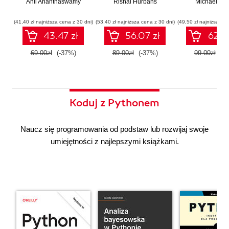
Anil Ananthaswamy
działaniu
Rishal Hurbans
Ilustrowany
Michael Alb
wdrażan
współczesnej
przewodnik
system
sztucznej
wieloagent
(41,40 zł najniższa cena z 30 dni)
(53,40 zł najniższa cena z 30 dni)
(49,50 zł najniższa ce
inteligencji
43.47 zł
56.07 zł
62.37
69.00zł
(-37%)
89.00zł
(-37%)
99.00zł
(-3
Koduj z Pythonem
Naucz się programowania od podstaw lub rozwijaj swoje
umiejętności z najlepszymi książkami.