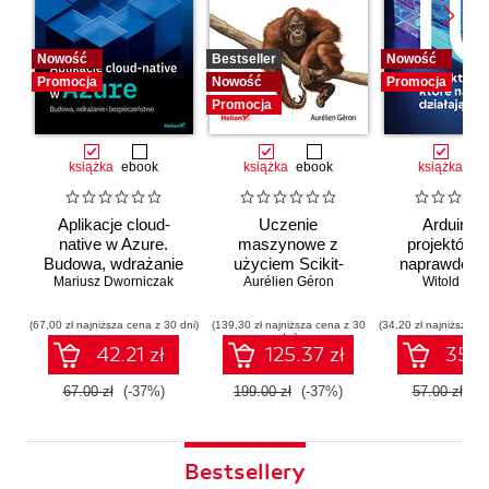
Nowość
Bestseller
Nowość
Promocja
Nowość
Promocja
Promocja
książka
ebook
książka
ebook
książka
eb
Aplikacje cloud-
Uczenie
Arduino. 
native w Azure.
maszynowe z
projektów, 
Budowa, wdrażanie
użyciem Scikit-
naprawdę dz
i bezpieczeństwo
Mariusz Dworniczak
Learn i PyTorch.
Aurélien Géron
Witold Wro
Koncepcje,
narzędzia i techniki
(67,00 zł najniższa cena z 30 dni)
(139,30 zł najniższa cena z 30
(34,20 zł najniższa ce
dni)
umożliwiające
42.21 zł
125.37 zł
35.91
konstruowanie
inteligentnych
67.00 zł
(-37%)
199.00 zł
(-37%)
57.00 zł
(-
systemów
Bestsellery