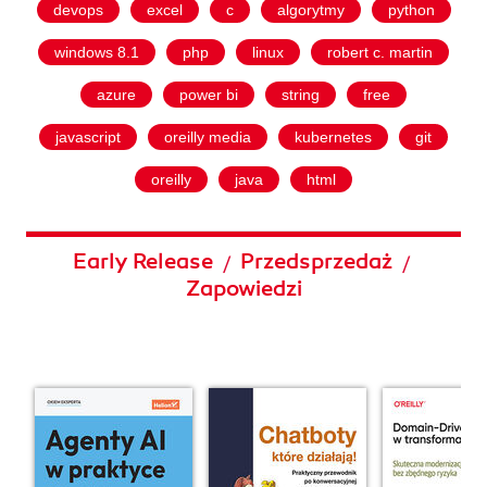
devops
excel
c
algorytmy
python
windows 8.1
php
linux
robert c. martin
azure
power bi
string
free
javascript
oreilly media
kubernetes
git
oreilly
java
html
Early Release
Przedsprzedaż
/
/
Zapowiedzi