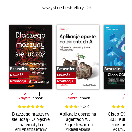
wszystkie bestsellery
Bestseller
Bestseller
Bestseller
Nowość
Nowość
Promocja
Promocja
książka
ebook
książka
ebook
kurs
Dlaczego maszyny
Aplikacje oparte na
Cisco CCNA
się uczą? O pięknie
agentach AI.
301. Kurs v
matematyki i
Projektowanie i
Podstawy s
Anil Ananthaswamy
działaniu
Michael Albada
wdrażanie
komputerow
Adam Józef