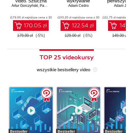
video. Sztuczna
wykrywanie
pierwszych a
Artur Gorczyński
inteligencja dla
,
Paweł Rachwał
Adam Cedro
zagrożeń
Adam Józef
menadżerów
(179,00 zł najniższa cena z 30
(103,20 zł najniższa cena z 30
(111,75 zł najniższa c
dni)
dni)
170.05 zł
122.54 zł
141.5
179.00 zł
(-5%)
129.00 zł
(-5%)
149.00 zł
(
TOP 25 videokursy
wszystkie bestsellery video
Bestseller
Bestseller
Bestseller