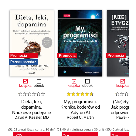
Promocja
Promocja
Promocja
Przedsprzedaż
książka
ebook
książka
ebook
książka
eb
Dieta, leki,
My, programiści.
(Nie)etyczn
dopamina.
Kronika koderów od
Jak progra
Naukowe podejście
Ady do AI
odpowiedzia
do uzależnienia od
David A. Kessler
,
MD
Robert C. Martin
erze sztuc
Paweł Półto
jedzenia, fenomenu
inteligenc
GLP-1 i roli
(51,92 zł najniższa cena z 30 dni)
(53,40 zł najniższa cena z 30 dni)
(35,40 zł najniższa ce
zdrowych nawyków