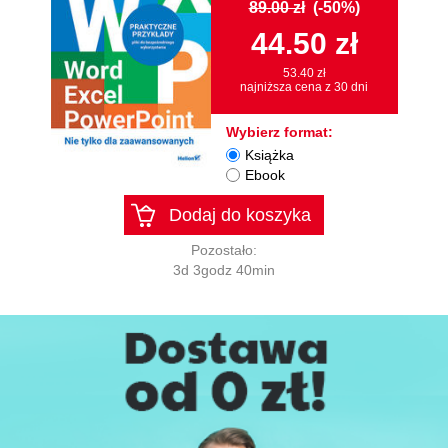
89.00 zł
(-50%)
44.50 zł
53.40 zł
najniższa cena z 30 dni
Wybierz format:
Książka
Ebook
Dodaj do koszyka
Pozostało:
3d 3godz 40min