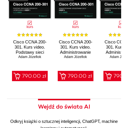
kurs
kurs
kurs
Cisco CCNA 200-
Cisco CCNA 200-
Cisco CCNA
301. Kurs video.
301. Kurs video.
301. Kurs v
Podstawy sieci
Administrowanie
Administro
komputerowych i
Adam Józefiok
urządzeniami Cisco
Adam Józefiok
bezpieczeń
Adam Józef
konfiguracji
sieci
790.00 zł
790.00 zł
790.0
Wejdź do świata AI
Odkryj książki o sztucznej inteligencji, ChatGPT, machine