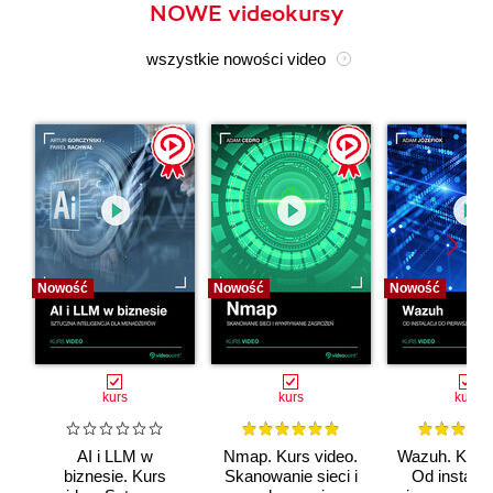
NOWE videokursy
wszystkie nowości video
Nowość
Nowość
Nowość
kurs
kurs
kurs
AI i LLM w
Nmap. Kurs video.
Wazuh. Kurs 
biznesie. Kurs
Skanowanie sieci i
Od instalac