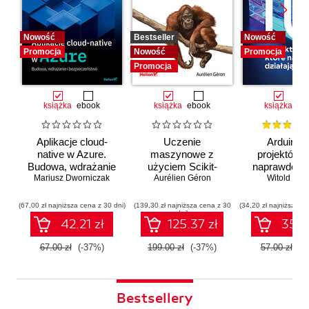
Nowość
Bestseller
Nowość
Promocja
Nowość
Promocja
Promocja
książka
ebook
książka
ebook
książka
eb
Aplikacje cloud-
Uczenie
Arduino. 
native w Azure.
maszynowe z
projektów, 
Budowa, wdrażanie
użyciem Scikit-
naprawdę dz
i bezpieczeństwo
Mariusz Dworniczak
Learn i PyTorch.
Aurélien Géron
Witold Wro
Koncepcje,
narzędzia i techniki
(67,00 zł najniższa cena z 30 dni)
(139,30 zł najniższa cena z 30
(34,20 zł najniższa ce
dni)
umożliwiające
42.21 zł
125.37 zł
35.91
konstruowanie
inteligentnych
67.00 zł
(-37%)
199.00 zł
(-37%)
57.00 zł
(-
systemów
Bestsellery