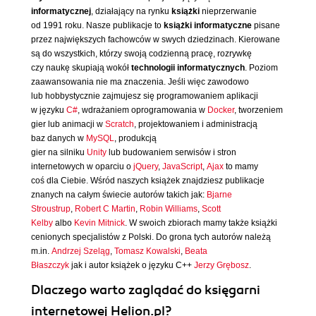
informatycznej
, działający na rynku
książki
nieprzerwanie
od 1991 roku. Nasze publikacje to
książki informatyczne
pisane
przez największych fachowców w swych dziedzinach. Kierowane
są do wszystkich, którzy swoją codzienną pracę, rozrywkę
czy naukę skupiają wokół
technologii informatycznych
. Poziom
zaawansowania nie ma znaczenia. Jeśli więc zawodowo
lub hobbystycznie zajmujesz się programowaniem aplikacji
w języku
C#
, wdrażaniem oprogramowania w
Docker
, tworzeniem
gier lub animacji w
Scratch
, projektowaniem i administracją
baz danych w
MySQL
, produkcją
gier na silniku
Unity
lub budowaniem serwisów i stron
internetowych w oparciu o
jQuery
,
JavaScript
,
Ajax
to mamy
coś dla Ciebie. Wśród naszych książek znajdziesz publikacje
znanych na całym świecie autorów takich jak:
Bjarne
Stroustrup
,
Robert C Martin
,
Robin Williams
,
Scott
Kelby
albo
Kevin Mitnick
. W swoich zbiorach mamy także książki
cenionych specjalistów z Polski. Do grona tych autorów należą
m.in.
Andrzej Szeląg
,
Tomasz Kowalski
,
Beata
Błaszczyk
jak i autor książek o języku C++
Jerzy Grębosz
.
Dlaczego warto zaglądać do księgarni
internetowej Helion.pl?