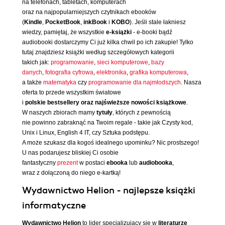
na telefonach, tabletach, komputerach
oraz na najpopularniejszych czytnikach ebooków
(
Kindle
,
PocketBook
,
inkBook
i
KOBO
). Jeśli stale łakniesz
wiedzy, pamiętaj, że wszystkie
e-książki
- e-booki bądź
audiobooki dostarczymy Ci już kilka chwil po ich zakupie! Tylko
tutaj znajdziesz książki według szczegółowych kategorii
takich jak:
programowanie
,
sieci komputerowe
,
bazy
danych
,
fotografia cyfrowa
,
elektronika
,
grafika komputerowa
,
a także
matematyka
czy
programowanie dla najmłodszych
. Nasza
oferta to przede wszystkim światowe
i
polskie bestsellery oraz najświeższe nowości książkowe
.
W naszych zbiorach mamy
tytuły
, których z pewnością
nie powinno zabraknąć na Twoim regale - takie jak Czysty kod,
Unix i Linux, English 4 IT, czy Sztuka podstępu.
A może szukasz dla kogoś idealnego upominku? Nic prostszego!
U nas podarujesz bliskiej Ci osobie
fantastyczny
prezent
w postaci
ebooka
lub
audiobooka
,
wraz z dołączoną do niego e-kartką!
Wydawnictwo Helion - najlepsze książki
informatyczne
Wydawnictwo Helion
to lider specjalizujący się w
literaturze