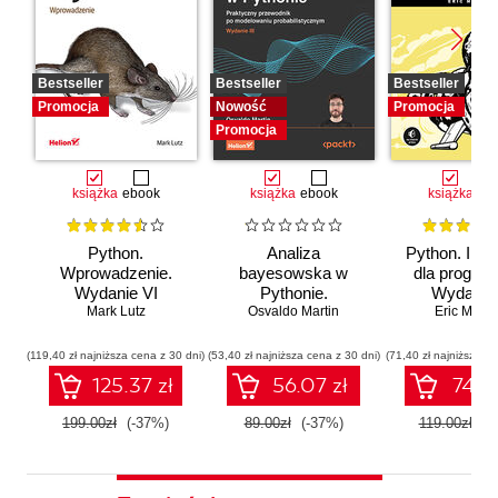
Bestseller
Bestseller
Bestseller
Promocja
Nowość
Promocja
Promocja
książka
ebook
książka
ebook
książka
eb
Python.
Analiza
Python. Inst
Wprowadzenie.
bayesowska w
dla program
Wydanie VI
Pythonie.
Wydanie I
Mark Lutz
Osvaldo Martin
Praktyczny
Eric Matth
przewodnik po
modelowaniu
(119,40 zł najniższa cena z 30 dni)
(53,40 zł najniższa cena z 30 dni)
(71,40 zł najniższa ce
probabilistycznym.
125.37 zł
56.07 zł
74.97
Wydanie III
199.00zł
(-37%)
89.00zł
(-37%)
119.00zł
(-