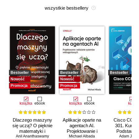
wszystkie bestsellery
Bestseller
Bestseller
Bestseller
Nowość
Nowość
Promocja
Promocja
książka
ebook
książka
ebook
kurs
Dlaczego maszyny
Aplikacje oparte na
Cisco CCNA
się uczą? O pięknie
agentach AI.
301. Kurs v
matematyki i
Projektowanie i
Podstawy s
Anil Ananthaswamy
działaniu
Michael Albada
wdrażanie
komputerow
Adam Józef