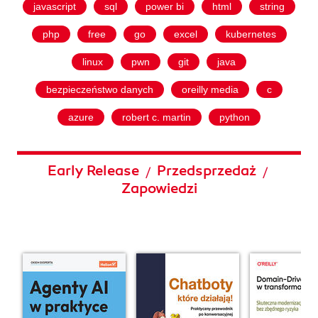
javascript
sql
power bi
html
string
php
free
go
excel
kubernetes
linux
pwn
git
java
bezpieczeństwo danych
oreilly media
c
azure
robert c. martin
python
Early Release
Przedsprzedaż
/
/
Zapowiedzi