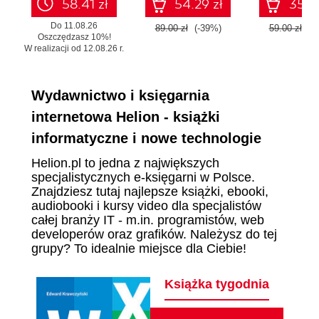
58.41 zł
54.29 zł
35.99
Do 11.08.26
89.00 zł
(-39%)
59.00 zł
(-
Oszczędzasz 10%!
W realizacji od 12.08.26 r.
Wydawnictwo i księgarnia
internetowa Helion - książki
informatyczne i nowe technologie
Helion.pl to jedna z największych
specjalistycznych e-księgarni w Polsce.
Znajdziesz tutaj najlepsze książki, ebooki,
audiobooki i kursy video dla specjalistów
całej branży IT - m.in. programistów, web
developerów oraz grafików. Należysz do tej
grupy? To idealnie miejsce dla Ciebie!
Książka tygodnia