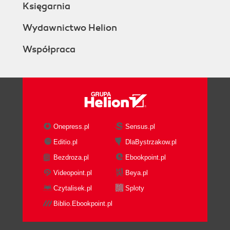
Księgarnia
Wydawnictwo Helion
Współpraca
Onepress.pl
Sensus.pl
Editio.pl
DlaBystrzakow.pl
Bezdroza.pl
Ebookpoint.pl
Videopoint.pl
Beya.pl
Czytalisek.pl
Sploty
Biblio.Ebookpoint.pl