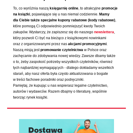
To, co wyróżnia naszą
księgarnię online
, to atrakcyjne
promocje
na książki
, pojawiające się u nas niemal codziennie.
Mamy
dla Ciebie także specjalne kupony rabatowe (kody rabatowe)
,
które pomogą Ci odpowiednio pomniejszyć kwoty Twoich
zakupów. Wystarczy, że zapiszesz się do naszego
newslettera
,
który pozwoli Ci być na bieżąco z książkowymi nowinkami
oraz z organizowanymi przez nas
akcjami promocyjnymi
.
Naszą misją jest
promowanie czytelnictwa
w Polsce oraz
zachęcanie do zdobywania nowej wiedzy. Zawsze dbamy także
o to, żeby zaspokoić potrzeby wszystkich czytelników, również
tych najbardziej wymagających - dlatego dokładamy wszelkich
starań, aby nasz oferta była często aktualizowana o bogate
w treści fachowe poradniki oraz podręczniki.
Pamiętaj, że kupując u nas wspierasz legalne czytelnictwo,
autorów i wydawców. Razem dbajmy o literaturę, wspólnie
tworząc rynek książki.