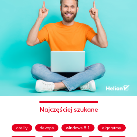
Najczęściej szukane
oreilly
devops
windows 8.1
algorytmy