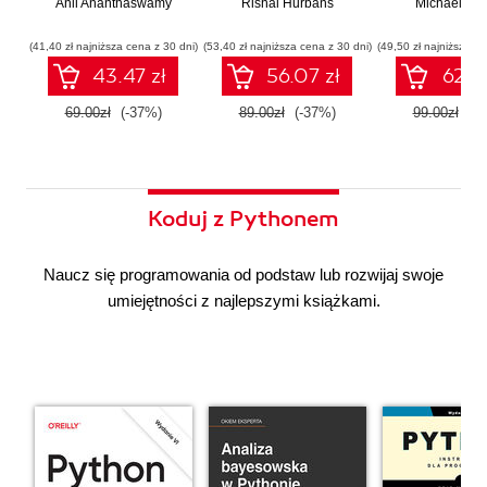
Anil Ananthaswamy
działaniu
Rishal Hurbans
Ilustrowany
Michael Alb
wdrażan
współczesnej
przewodnik
system
sztucznej
wieloagent
(41,40 zł najniższa cena z 30 dni)
(53,40 zł najniższa cena z 30 dni)
(49,50 zł najniższa ce
inteligencji
43.47 zł
56.07 zł
62.37
69.00zł
(-37%)
89.00zł
(-37%)
99.00zł
(-3
Koduj z Pythonem
Naucz się programowania od podstaw lub rozwijaj swoje
umiejętności z najlepszymi książkami.