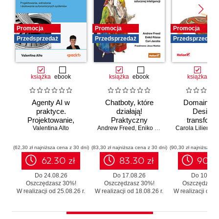
Promocja
Promocja
Promocja
Przedsprzedaż
Przedsprzedaż
Przedsprzedaż
książka
ebook
książka
ebook
książka
eb
Agenty AI w
Chatboty, które
Domain-Dr
praktyce.
działają!
Design 
Projektowanie,
Praktyczny
transforma
wdrażanie i
Valentina Alto
Andrew Freed
przewodnik po
,
Eniko Rozsa
,
Cari Jacobs
Carola Lilientha
systemó
skalowanie
konwersacyjnej
Skutecz
autonomicznych
sztucznej
moderniza
(62,30 zł najniższa cena z 30 dni)
(83,30 zł najniższa cena z 30 dni)
(90,30 zł najniższa ce
systemów
inteligencji
legacy b
62.30 zł
83.30 zł
90.3
zbędnego r
Do 24.08.26
Do 17.08.26
Do 10.08.
Oszczędzasz 30%!
Oszczędzasz 30%!
Oszczędzasz
W realizacji od 25.08.26 r.
W realizacji od 18.08.26 r.
W realizacji od 11