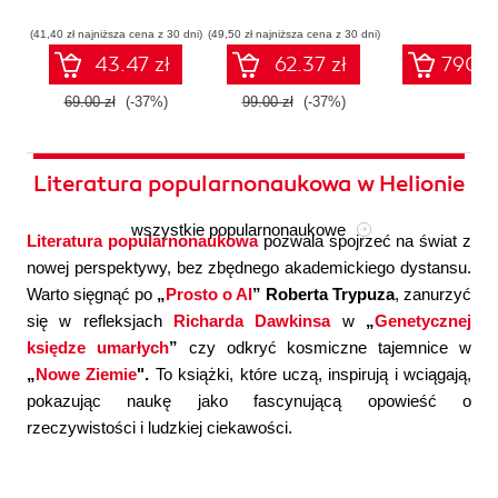
współczesnej
systemów
konfigura
sztucznej
wieloagentowych
(41,40 zł najniższa cena z 30 dni)
(49,50 zł najniższa cena z 30 dni)
inteligencji
43.47 zł
62.37 zł
790.0
69.00 zł
(-37%)
99.00 zł
(-37%)
Literatura popularnonaukowa w Helionie
wszystkie popularnonaukowe
Literatura popularnonaukowa
pozwala spojrzeć na świat z
nowej perspektywy, bez zbędnego akademickiego dystansu.
Warto sięgnąć po
„
Prosto o AI
” Roberta Trypuza
, zanurzyć
się w refleksjach
Richarda Dawkinsa
w
„
Genetycznej
księdze umarłych
”
czy odkryć kosmiczne tajemnice w
„
Nowe Ziemie
".
To książki, które uczą, inspirują i wciągają,
pokazując naukę jako fascynującą opowieść o
rzeczywistości i ludzkiej ciekawości.