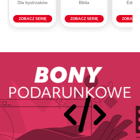
Dla bystrzaków
Biblia
Eduka
ZOBACZ SERIĘ
ZOBACZ SERIĘ
ZOBACZ 