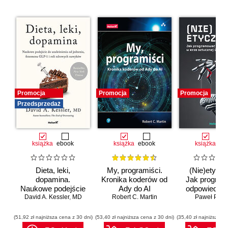
Promocja
Promocja
Promocja
Przedsprzedaż
książka
ebook
książka
ebook
książka
eb
Dieta, leki,
My, programiści.
(Nie)etyczn
dopamina.
Kronika koderów od
Jak progra
Naukowe podejście
Ady do AI
odpowiedzia
do uzależnienia od
David A. Kessler
,
MD
Robert C. Martin
erze sztuc
Paweł Półto
jedzenia, fenomenu
inteligenc
GLP-1 i roli
(51,92 zł najniższa cena z 30 dni)
(53,40 zł najniższa cena z 30 dni)
(35,40 zł najniższa ce
zdrowych nawyków