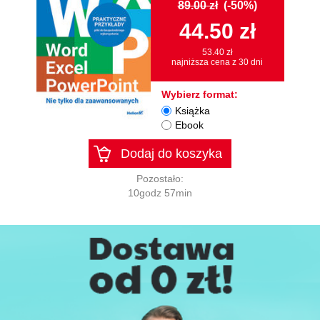
89.00 zł
(-50%)
44.50 zł
53.40 zł
najniższa cena z 30 dni
Wybierz format:
Książka
Ebook
Dodaj do koszyka
Pozostało:
10godz 57min