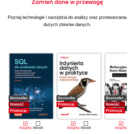
Zamień dane w przewagę
Poznaj technologie i narzędzia do analizy oraz przetwarzania
dużych zbiorów danych.
Bestseller
Bestseller
Bestseller
Nowość
Promocja
Nowość
Promocja
Promocja
książka
ebook
książka
ebook
książka
eb