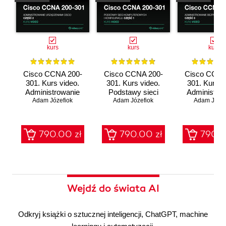
kurs
kurs
kurs
Cisco CCNA 200-
Cisco CCNA 200-
Cisco CCNA
301. Kurs video.
301. Kurs video.
301. Kurs v
Administrowanie
Podstawy sieci
Administro
urządzeniami Cisco
Adam Józefiok
komputerowych i
Adam Józefiok
bezpieczeń
Adam Józef
konfiguracji
sieci
790.00 zł
790.00 zł
790.0
Wejdź do świata AI
Odkryj książki o sztucznej inteligencji, ChatGPT, machine