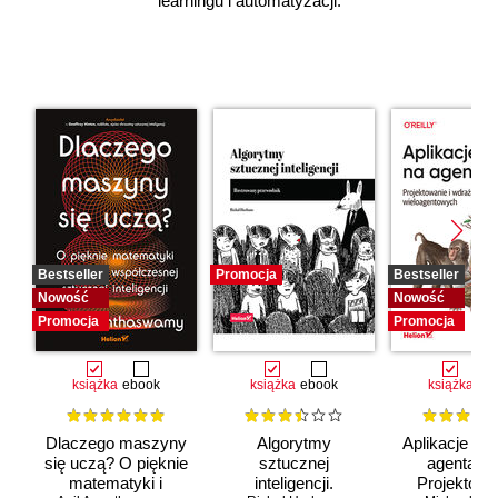
learningu i automatyzacji.
Bestseller
Promocja
Bestseller
Nowość
Nowość
Promocja
Promocja
książka
ebook
książka
ebook
książka
eb
Dlaczego maszyny
Algorytmy
Aplikacje opa
się uczą? O pięknie
sztucznej
agentach 
matematyki i
inteligencji.
Projektowan