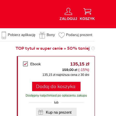
ZALOGUJ
KOSZYK
Pobierz aplikację
Bony
Podaruj prezent
TOP tytuł w super cenie » 50% taniej
135,15 zł
Ebook
159,00 zł
(-15%)
135,15 zł najniższa cena z 30 dni
Dodaj do koszyka
Dostępny natychmiast po opłaceniu zakupu
lub
Kup na prezent