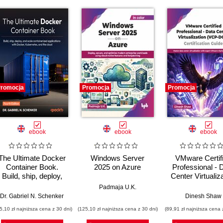
romocja
Promocja
Promocja
ebook
ebook
ebook
The Ultimate Docker
Windows Server
VMware Certif
Container Book.
2025 on Azure
Professional - 
Build, ship, deploy,
Center Virtualiz
and scale
(VCP-DCV)
Padmaja U.K.
containerized
Certification G
,
Dr. Gabriel N. Schenker
Nikola Pejková
Dinesh Shaw
applications with
5,10 zł najniższa cena z 30 dni)
(125,10 zł najniższa cena z 30 dni)
(89,91 zł najniższa cena 
Docker, Kubernetes,
nd the cloud - Fourth