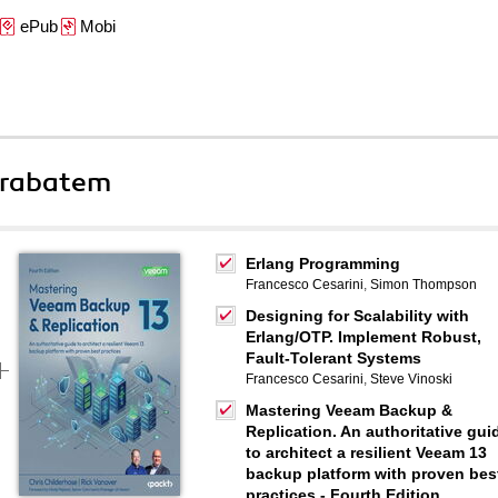
ePub
Mobi
 rabatem
Erlang Programming
Francesco Cesarini
,
Simon Thompson
Designing for Scalability with
Erlang/OTP. Implement Robust,
Fault-Tolerant Systems
Francesco Cesarini
,
Steve Vinoski
Mastering Veeam Backup &
Replication. An authoritative gui
to architect a resilient Veeam 13
backup platform with proven bes
practices - Fourth Edition