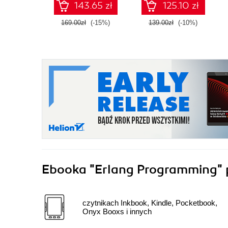
143.65 zł
125.10 zł
Fourth Edition
169.00zł
(-15%)
139.00zł
(-10%)
Ebooka
"Erlang Programming"
czytnikach Inkbook, Kindle, Pocketbook,
Onyx Booxs i innych