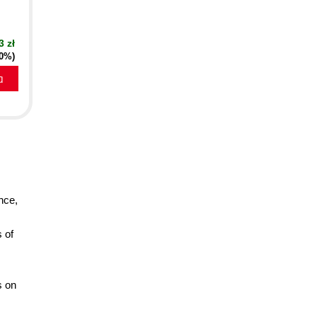
3 zł
20%)
a
nce,
 of
s on