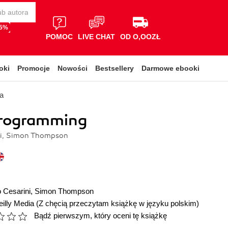
65%
POMOC
LIVE CHAT
OD O,OOZŁ
oki
Promocje
Nowości
Bestsellery
Darmowe ebooki
a
Programming
ni, Simon Thompson
 Cesarini
,
Simon Thompson
illy Media
(Z chęcią przeczytam książkę w języku polskim)
Bądź pierwszym, który oceni tę książkę