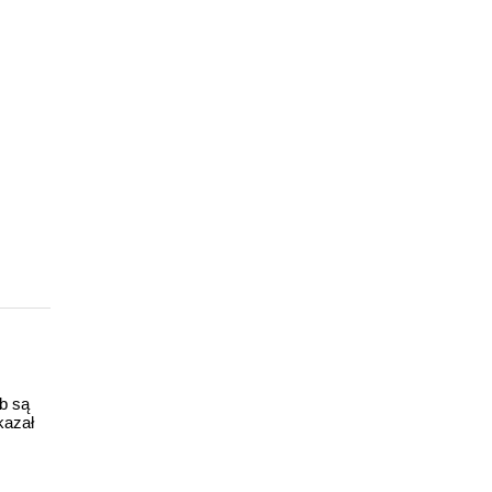
ub są
kazał