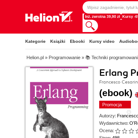
Inż. zwrotna 39,90 zł
Kursy -
Kategorie
Książki
Ebooki
Kursy video
Audiobo
Helion.pl
»
Programowanie
»
📚 Techniki programowani
Erlang 
Francesco Cesari
(ebook)
Promocja
Autorzy:
Francesco
Wydawnictwo:
O'Re
Ocena:
Stron:
498