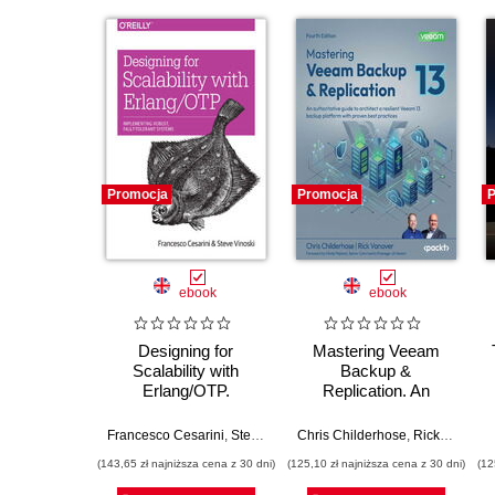
Promocja
Promocja
P
ebook
ebook
Designing for
Mastering Veeam
Scalability with
Backup &
Erlang/OTP.
Replication. An
Implement Robust,
authoritative guide to
Fault-Tolerant
architect a resilient
Francesco Cesarini
,
Steve Vinoski
Chris Childerhose
,
Rick Vanover
Systems
Veeam 13 backup
(143,65 zł najniższa cena z 30 dni)
(125,10 zł najniższa cena z 30 dni)
(12
platform with proven
best practices -
a