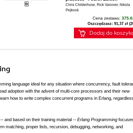
Chris Childerhose
,
Rick Vanover
,
Nikola
Pejková
Cena zestawu:
375.6
Oszczędzasz: 91,37 zł (
Dodaj do koszyk
ing
mming language ideal for any situation where concurrency, fault tolera
read adoption with the advent of multi-core processors and their new
 learn how to write complex concurrent programs in Erlang, regardless
-- and based on their training material --
Erlang Programming
focuse
rn matching, proper lists, recursion, debugging, networking, and