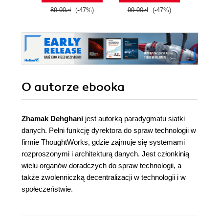
89.00zł
(-47%)
99.00zł
(-47%)
149.0
O autorze
ebooka
Zhamak Dehghani
jest autorką paradygmatu siatki
danych. Pełni funkcję dyrektora do spraw technologii w
firmie ThoughtWorks, gdzie zajmuje się systemami
rozproszonymi i architekturą danych. Jest członkinią
wielu organów doradczych do spraw technologii, a
także zwolenniczką decentralizacji w technologii i w
społeczeństwie.