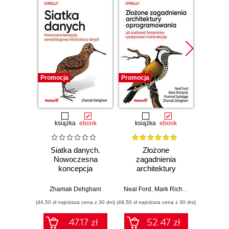
Promocja
Promocja
Bestselle
Nowość
Promocj
książka
ebook
książka
ebook
ksią
Siatka danych.
Złożone
Wiresh
Nowoczesna
zagadnienia
ruchu 
koncepcja
architektury
wyk
samoobsługowej
oprogramowania.
w
infrastruktury
Jak analizować
Zhamak Dehghani
Neal Ford
,
Mark Richards
,
Pramod Sa
Adam
danych
kompromisy i
(44,50 zł najniższa cena z 30 dni)
(49,50 zł najniższa cena z 30 dni)
(74,50 zł naj
podejmować
trudne decyzje
47.17 zł
52.47 zł