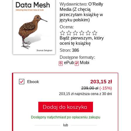
Wydawnictwo:
O'Reilly
Media
(Z chęcią
przeczytam książkę w
języku polskim)
Ocena:
Bądź pierwszym, który
oceni tę książkę
Stron:
386
Dostępne formaty:
ePub
Mobi
203,15 zł
Ebook
239,00 zł
(-15%)
203,15 zł najniższa cena z 30 dni
Dodaj do koszyka
Dostępny natychmiast po opłaceniu zakupu
lub