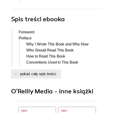
Spis treści
ebooka
Foreword
Preface
Why I Wrote This Book and Why Now
Who Should Read This Book
How to Read This Book
Conventions Used in This Book
OReilly Online Learning
pokaż cały spis treści
How to Contact Us
Acknowledgments
Prologue: Imagine Data Mesh
O'Reilly Media - inne książki
Data Mesh in Action
A Culture of Data Curiosity and
Experimentation
Data culture before data mesh