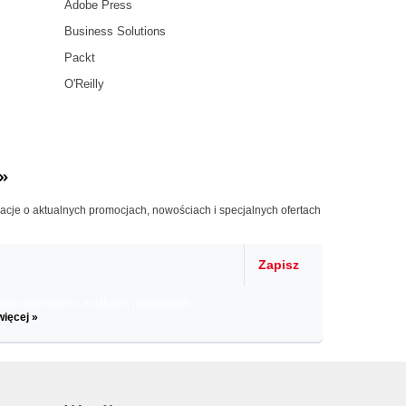
Adobe Press
Business Solutions
Packt
O'Reilly
»
macje o aktualnych promocjach, nowościach i specjalnych ofertach
Zapisz
il informacje o zniżkach, promocjach
więcej »