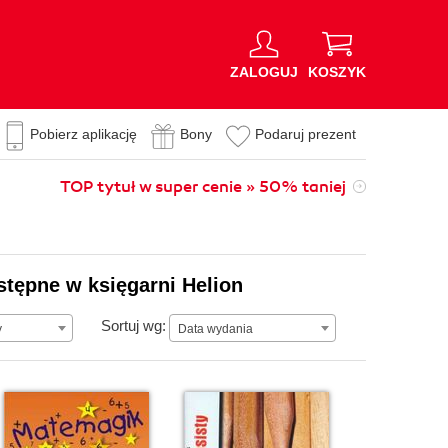
ZALOGUJ
KOSZYK
Pobierz aplikację
Bony
Podaruj prezent
TOP tytuł w super cenie » 50% taniej
ostępne w księgarni Helion
Data wydania
Sortuj wg:
y
Data wydania