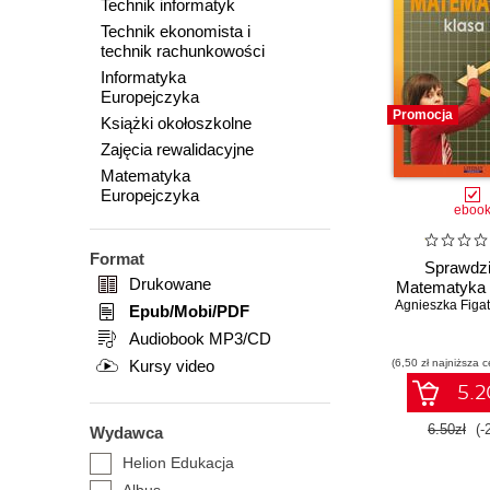
Technik informatyk
Technik ekonomista i
technik rachunkowości
Informatyka
Europejczyka
Promocja
Książki okołoszkolne
Zajęcia rewalidacyjne
Matematyka
Europejczyka
eboo
Format
Sprawdzi
Drukowane
Matematyka 
Agnieszka Figat
Epub/Mobi/PDF
Audiobook MP3/CD
Kursy video
(6,50 zł najniższa c
5.2
6.50zł
(-
Wydawca
Helion Edukacja