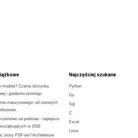
iążkowe
Najczęściej szukane
ę modele? Czarna skrzynka
Python
owej i gradientu prostego
Go
enia maszynowego: od surowych
Sql
drożenie.
C
czeństwo od podstaw - najlepsze
Excel
 początkujących w 2026
Linux
ać stosy PDF-ów? Architektura