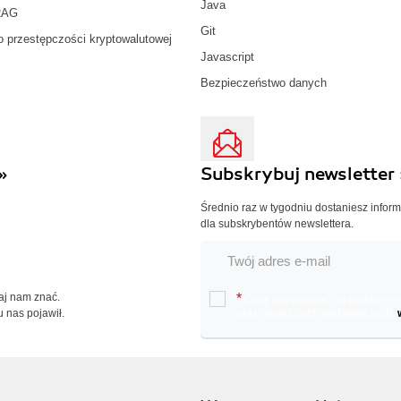
Java
RAG
Git
o przestępczości kryptowalutowej
Javascript
Bezpieczeństwo danych
»
Subskrybuj newsletter 
Średnio raz w tygodniu dostaniesz infor
dla subskrybentów newslettera.
Daj nam znać.
*
Chcę otrzymywać na podany e-ma
u nas pojawił.
oraz nowościach wydawniczych.