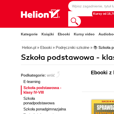
Kursy od 16,70
Kategorie
Książki
Ebooki
Kursy video
Audiobo
Helion.pl
» Ebooki
» Podręczniki szkolne
» 📚
Szkoła p
Szkoła podstawowa - klas
Ebooki z 
Podkategorie:
wróć
E-learning
Szkoła podstawowa -
klasy IV-VIII
Szkoła
ponadpodstawowa
Szkoła ponadgimnazjalna