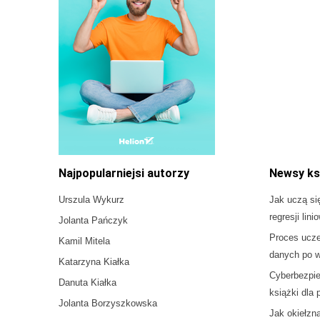
Najpopularniejsi autorzy
Newsy ks
Urszula Wykurz
Jak uczą si
regresji lini
Jolanta Pańczyk
Proces ucz
Kamil Mitela
danych po w
Katarzyna Kiałka
Cyberbezpie
Danuta Kiałka
książki dla
Jolanta Borzyszkowska
Jak okiełzn