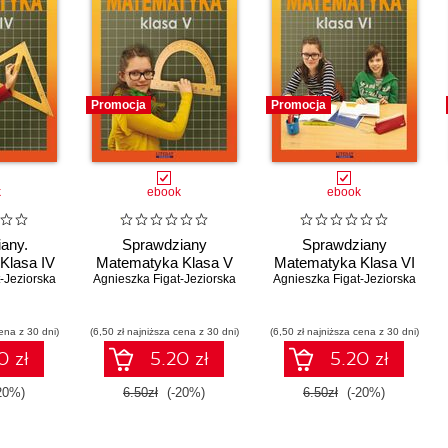
Promocja
Promocja
k
ebook
ebook
any.
Sprawdziany
Sprawdziany
Klasa IV
Matematyka Klasa V
Matematyka Klasa VI
-Jeziorska
Agnieszka Figat-Jeziorska
Agnieszka Figat-Jeziorska
ena z 30 dni)
(6,50 zł najniższa cena z 30 dni)
(6,50 zł najniższa cena z 30 dni)
0 zł
5.20 zł
5.20 zł
20%)
6.50zł
(-20%)
6.50zł
(-20%)