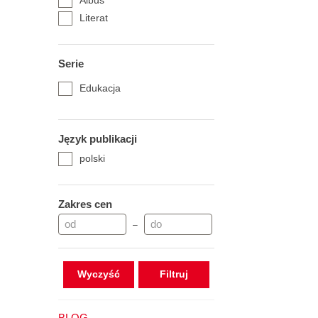
Albus
Literat
Serie
Edukacja
Język publikacji
polski
Zakres cen
–
Wyczyść
BLOG