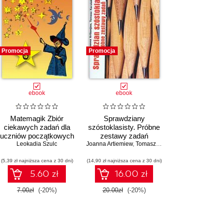
Promocja
Promocja
ebook
ebook
Matemagik Zbiór
Sprawdziany
ciekawych zadań dla
szóstoklasisty. Próbne
uczniów początkowych
zestawy zadań
Leokadia Szulc
klas szkoły
Joanna Artiemiew
,
Tomasz Karolak
podstawowej
(5,39 zł najniższa cena z 30 dni)
(14,90 zł najniższa cena z 30 dni)
5.60 zł
16.00 zł
7.00zł
(-20%)
20.00zł
(-20%)