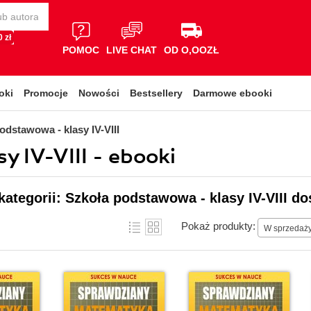
 zł
POMOC
LIVE CHAT
OD O,OOZŁ
oki
Promocje
Nowości
Bestsellery
Darmowe ebooki
odstawowa - klasy IV-VIII
y IV-VIII - ebooki
kategorii: Szkoła podstawowa - klasy IV-VIII d
Pokaż produkty:
W sprzedaż