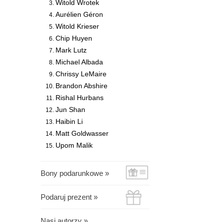
Witold Wrotek
Aurélien Géron
Witold Krieser
Chip Huyen
Mark Lutz
Michael Albada
Chrissy LeMaire
Brandon Abshire
Rishal Hurbans
Jun Shan
Haibin Li
Matt Goldwasser
Upom Malik
Bony podarunkowe »
Podaruj prezent »
Nasi autorzy »