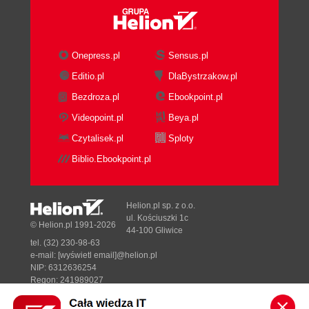
książka
ebook
książka
ebook
Python. Rusz głową!
SQL w praktyce. Jak
Onepress.pl
Sensus.pl
Wydanie III
dzięki danym
uzyskiwać cenne
Editio.pl
DlaBystrzakow.pl
informacje. Wydanie II
Paul Barry
Anthony DeBarros
Bezdroza.pl
Ebookpoint.pl
Videopoint.pl
Beya.pl
(77,40 zł najniższa cena z 30 dni)
(59,40 zł najniższa cena z 30 dni)
Czytalisek.pl
Sploty
81.27 zł
62.37 zł
Biblio.Ebookpoint.pl
129.00 zł
(-37%)
99.00 zł
(-37%)
Helion.pl sp. z o.o.
ul. Kościuszki 1c
© Helion.pl 1991-2026
44-100 Gliwice
tel. (32) 230-98-63
e-mail:
[wyświetl email]@helion.pl
NIP: 6312636254
Regon: 241989027