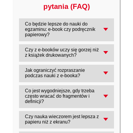
pytania (FAQ)
Co będzie lepsze do nauki do
egzaminu: e-book czy podręcznik
papierowy?
Najczęściej najlepiej sprawdza się
Czy z e-booków uczy się gorzej niż
połączenie obu: e-book do szybkiego
z książek drukowanych?
wyszukiwania i nauki ,,w biegu", a papier
W wielu badaniach druk wypada nieco
do trudniejszych rozdziałów wymagających
Jak ograniczyć rozpraszanie
lepiej w zapamiętywaniu szczegółów, ale
pełnego skupienia.
podczas nauki z e-booka?
różnice zależą od tekstu, poziomu
Ucz się na czytniku e-ink lub w aplikacji bez
trudności i umiejętności koncentracji oraz
Co jest wygodniejsze, gdy trzeba
powiadomień, włącz tryb ,,Nie
doświadczenia czytelnika.
często wracać do fragmentów i
przeszkadzać", odłącz internet, ustaw stałe
definicji?
bloki czasu i korzystaj z pełnoekranowego
E-book wygrywa szybkością wyszukiwania
trybu czytania.
Czy nauka wieczorem jest lepsza z
(hasła, cytaty), a papier bywa lepszy do
papieru niż z ekranu?
,,orientacji w tekście" i szybkiego
Zwykle tak, bo światło z ekranów może
wertowania, bo układ stron się nie zmienia.