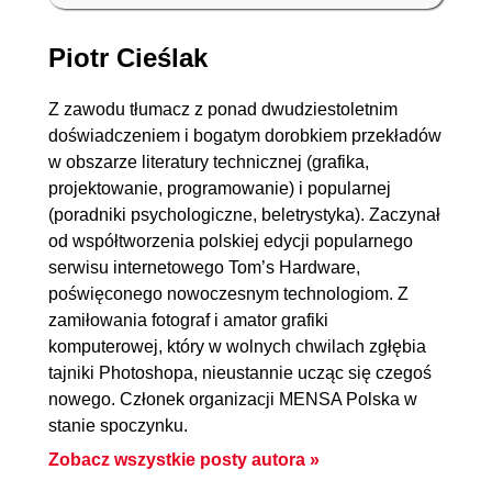
Piotr Cieślak
Z zawodu tłumacz z ponad dwudziestoletnim
doświadczeniem i bogatym dorobkiem przekładów
książka
ebook
książka
ebook
w obszarze literatury technicznej (grafika,
projektowanie, programowanie) i popularnej
Systemy operacyjne.
Podstawy matematyki
(poradniki psychologiczne, beletrystyka). Zaczynał
Wydanie V
w data science.
Algebra liniowa,
od współtworzenia polskiej edycji popularnego
rachunek
serwisu internetowego Tom’s Hardware,
Andrew S. Tanenbaum
,
Thomas Nield
prawdopodobieństwa i
Herbert Bos
poświęconego nowoczesnym technologiom. Z
statystyka
zamiłowania fotograf i amator grafiki
(107,40 zł najniższa cena z 30
(41,40 zł najniższa cena z 30 dni)
komputerowej, który w wolnych chwilach zgłębia
dni)
43.47 zł
tajniki Photoshopa, nieustannie ucząc się czegoś
112.77 zł
nowego. Członek organizacji MENSA Polska w
69.00 zł
(-37%)
179.00 zł
(-37%)
stanie spoczynku.
Zobacz wszystkie posty autora »