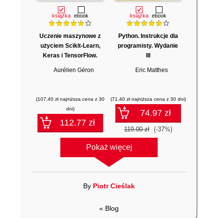
książka
ebook
książka
ebook
Uczenie maszynowe z
Python. Instrukcje dla
użyciem Scikit-Learn,
programisty. Wydanie
Keras i TensorFlow.
III
Wydanie III
Aurélien Géron
Eric Matthes
(107,40 zł najniższa cena z 30
(71,40 zł najniższa cena z 30 dni)
dni)
74.97 zł
112.77 zł
119.00 zł
(-37%)
179.00 zł
(-37%)
Pokaż więcej
By
Piotr Cieślak
« Blog