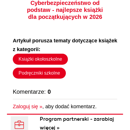
Cyberbezpieczeństwo od
Lakehouse
podstaw - najlepsze książki
(23,94 zł najniższa cena z 30 dni)
(47,40 zł najniższa cena z 30 dni)
dla początkujących w 2026
25.14 zł
49.77 zł
39.90 zł
(-37%)
79.00 zł
(-37%)
Artykuł porusza tematy dotyczące książek
z kategorii:
Książki okołoszkolne
Podręczniki szkolne
Komentarze:
0
Zaloguj się »
, aby dodać komentarz.
książka
ebook
książka
ebook
Program partnerski - zarabiaj
Czarne dziury. Klucz do
Prompt engineering i
więcej »