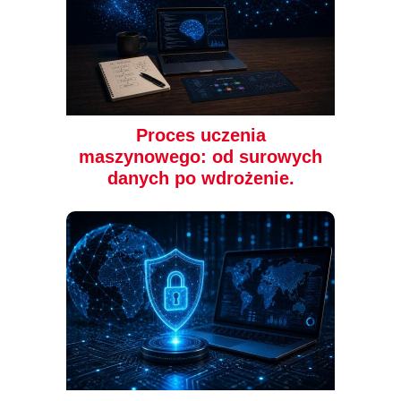
67.00 zł
(-37%)
49.90 zł
(-37%)
Proces uczenia
maszynowego: od surowych
danych po wdrożenie.
książka
ebook
książka
ebook
Konteneryzacja z
Nowoczesne
wykorzystaniem
architektury danych.
Dockera. Podstawy
Przewodnik po hurtowni
danych, siatce danych
Piotr Chudzik
James Serra
oraz Data Fabric i Data