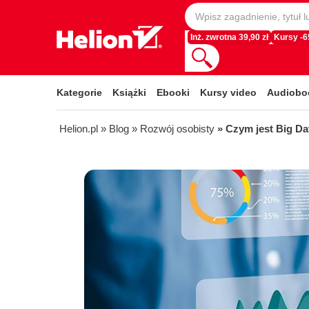
Inż. zwrotna 39,90 zł
Kursy -
Kategorie
Książki
Ebooki
Kursy video
Audiobo
Helion.pl
» Blog
» Rozwój osobisty
» Czym jest Big Da