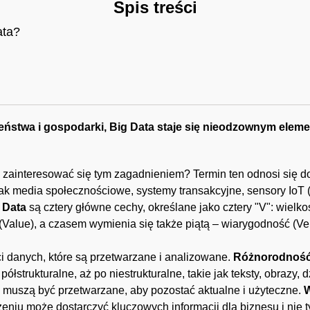
Spis treści
ata?
zeństwa i gospodarki, Big Data staje się nieodzownym eleme
o zainteresować się tym zagadnieniem? Termin ten odnosi się 
ak media społecznościowe, systemy transakcyjne, sensory IoT (I
 Data
są cztery główne cechy, określane jako cztery "V": wielko
(Value), a czasem wymienia się także piątą – wiarygodność (Ver
i danych, które są przetwarzane i analizowane.
Różnorodnoś
półstrukturalne, aż po niestrukturalne, takie jak teksty, obrazy, 
 muszą być przetwarzane, aby pozostać aktualne i użyteczne.
W
niu może dostarczyć kluczowych informacji dla biznesu i nie t