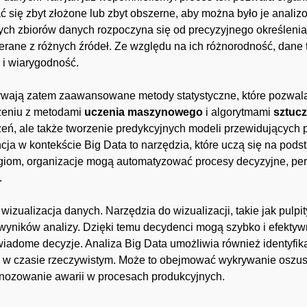
ć się zbyt złożone lub zbyt obszerne, aby można było je anali
użych zbiorów danych rozpoczyna się od precyzyjnego określeni
rane z różnych źródeł. Ze względu na ich różnorodność, dane
 i wiarygodność.
wają zatem zaawansowane metody statystyczne, które pozwalają
czeniu z metodami
uczenia maszynowego
i algorytmami
sztucz
ń, ale także tworzenie predykcyjnych modeli przewidujących p
ja w kontekście Big Data to narzędzia, które uczą się na pods
ogiom, organizacje mogą automatyzować procesy decyzyjne, pers
.
zualizacja danych. Narzędzia do wizualizacji, takie jak pulpit
 wyników analizy. Dzięki temu decydenci mogą szybko i efekty
adome decyzje. Analiza Big Data umożliwia również identyfikac
h w czasie rzeczywistym. Może to obejmować wykrywanie oszus
gnozowanie awarii w procesach produkcyjnych.