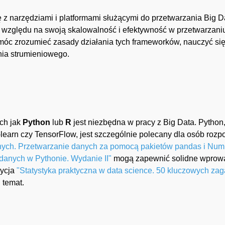
 z narzędziami i platformami służącymi do przetwarzania Big D
względu na swoją skalowalność i efektywność w przetwarzaniu 
c zrozumieć zasady działania tych frameworków, nauczyć się 
nia strumieniowego.
ch jak
Python
lub
R
jest niezbędna w pracy z Big Data. Python
-learn czy TensorFlow, jest szczególnie polecany dla osób roz
nych. Przetwarzanie danych za pomocą pakietów pandas i NumP
 danych w Pythonie. Wydanie II"
mogą zapewnić solidne wprowad
zycja
"Statystyka praktyczna w data science. 50 kluczowych za
 temat.