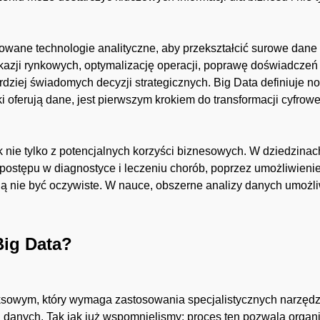
wane technologie analityczne, aby przekształcić surowe dane 
kazji rynkowych, optymalizację operacji, poprawę doświadczeń 
ziej świadomych decyzji strategicznych. Big Data definiuje no
i oferują dane, jest pierwszym krokiem do transformacji cyfro
 nie tylko z potencjalnych korzyści biznesowych. W dziedzinac
postępu w diagnostyce i leczeniu chorób, poprzez umożliwieni
ogą nie być oczywiste. W nauce, obszerne analizy danych umożli
Big Data?
sowym, który wymaga zastosowania specjalistycznych narzędzi
ci danych. Tak jak już wspomnielismy: proces ten pozwala org