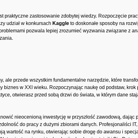
st praktyczne zastosowanie zdobytej wiedzy. Rozpoczęcie prac
czy udział w konkursach
Kaggle
to doskonałe sposoby na rozwij
problemami pozwala lepiej zrozumieć wyzwania związane z anali
zania.
zny, ale przede wszystkim fundamentalne narzędzie, które trans
y biznes w XXI wieku. Rozpoczynając naukę od podstaw, krok po
tyce, otwierasz przed sobą drzwi do świata, w którym dane sta
nowić nieocenioną inwestycję w przyszłość zawodową, dając p
i zdolność do pracy z dużymi zbiorami danych. Profesjonaliści I
 wartość na rynku, otwierając sobie drogę do awansu i specjali