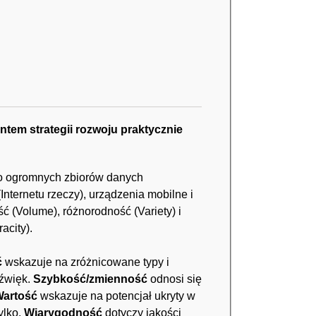
ntem strategii rozwoju praktycznie
do ogromnych zbiorów danych
nternetu rzeczy), urządzenia mobilne i
ść (Volume), różnorodność (Variety) i
acity).
ć
wskazuje na zróżnicowane typy i
dźwięk.
Szybkość/zmienność
odnosi się
artość
wskazuje na potencjał ukryty w
ylko.
Wiarygodność
dotyczy jakości