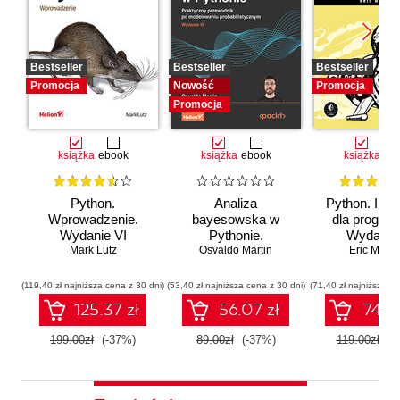
Bestseller
Bestseller
Bestseller
Promocja
Nowość
Promocja
Promocja
książka
ebook
książka
ebook
książka
eb
Python.
Analiza
Python. Inst
Wprowadzenie.
bayesowska w
dla program
Wydanie VI
Pythonie.
Wydanie I
Mark Lutz
Osvaldo Martin
Praktyczny
Eric Matth
przewodnik po
modelowaniu
(119,40 zł najniższa cena z 30 dni)
(53,40 zł najniższa cena z 30 dni)
(71,40 zł najniższa ce
probabilistycznym.
125.37 zł
56.07 zł
74.97
Wydanie III
199.00zł
(-37%)
89.00zł
(-37%)
119.00zł
(-