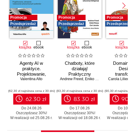
Promocja
Promocja
Promocja
Przedsprzedaż
Przedsprzedaż
Przedsprzedaż
książka
ebook
książka
ebook
książka
eb
Agenty AI w
Chatboty, które
Domain-Dr
praktyce.
działają!
Design 
Projektowanie,
Praktyczny
transforma
wdrażanie i
Valentina Alto
Andrew Freed
przewodnik po
,
Eniko Rozsa
,
Cari Jacobs
Carola Lilientha
systemó
skalowanie
konwersacyjnej
Skutecz
autonomicznych
sztucznej
moderniza
(62,30 zł najniższa cena z 30 dni)
(83,30 zł najniższa cena z 30 dni)
(90,30 zł najniższa ce
systemów
inteligencji
legacy b
62.30 zł
83.30 zł
90.3
zbędnego r
Do 24.08.26
Do 17.08.26
Do 10.08.
Oszczędzasz 30%!
Oszczędzasz 30%!
Oszczędzasz
W realizacji od 25.08.26 r.
W realizacji od 18.08.26 r.
W realizacji od 11