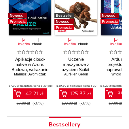
Nowość
Bestseller
Nowość
Promocja
Nowość
Promocja
Promocja
książka
ebook
książka
ebook
książka
eb
Aplikacje cloud-
Uczenie
Arduino. 
native w Azure.
maszynowe z
projektów, 
Budowa, wdrażanie
użyciem Scikit-
naprawdę dz
i bezpieczeństwo
Mariusz Dworniczak
Learn i PyTorch.
Aurélien Géron
Witold Wro
Koncepcje,
narzędzia i techniki
(67,00 zł najniższa cena z 30 dni)
(139,30 zł najniższa cena z 30
(34,20 zł najniższa ce
dni)
umożliwiające
42.21 zł
125.37 zł
35.91
konstruowanie
inteligentnych
67.00 zł
(-37%)
199.00 zł
(-37%)
57.00 zł
(-
systemów
Bestsellery