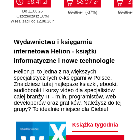
58.41 zł
56.07 zł
37.17
Do 11.08.26
89.00 zł
(-37%)
59.00 zł
(-
Oszczędzasz 10%!
W realizacji od 12.08.26 r.
Wydawnictwo i księgarnia
internetowa Helion - książki
informatyczne i nowe technologie
Helion.pl to jedna z największych
specjalistycznych e-księgarni w Polsce.
Znajdziesz tutaj najlepsze książki, ebooki,
audiobooki i kursy video dla specjalistów
całej branży IT - m.in. programistów, web
developerów oraz grafików. Należysz do tej
grupy? To idealnie miejsce dla Ciebie!
Książka tygodnia