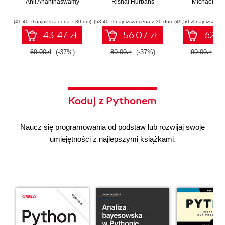
Anil Ananthaswamy
działaniu
Rishal Hurbans
Ilustrowany
Michael Alb
wdrażan
współczesnej
przewodnik
system
sztucznej
wieloagent
(41,40 zł najniższa cena z 30 dni)
(53,40 zł najniższa cena z 30 dni)
(49,50 zł najniższa ce
inteligencji
43.47 zł
56.07 zł
62.37
69.00zł
(-37%)
89.00zł
(-37%)
99.00zł
(-3
Koduj z Pythonem
Naucz się programowania od podstaw lub rozwijaj swoje
umiejętności z najlepszymi książkami.