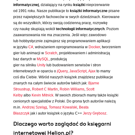
informatycznej
, działający na rynku
książki
nieprzerwanie
od 1991 roku. Nasze publikacje to
książki informatyczne
pisane
przez największych fachowców w swych dziedzinach. Kierowane
są do wszystkich, którzy swoją codzienną pracę, rozrywkę
czy naukę skupiają wokół
technologii informatycznych
. Poziom
zaawansowania nie ma znaczenia. Jeśli więc zawodowo
lub hobbystycznie zajmujesz się programowaniem aplikacji
w języku
C#
, wdrażaniem oprogramowania w
Docker
, tworzeniem
gier lub animacji w
Scratch
, projektowaniem i administracją
baz danych w
MySQL
, produkcją
gier na silniku
Unity
lub budowaniem serwisów i stron
internetowych w oparciu o
jQuery
,
JavaScript
,
Ajax
to mamy
coś dla Ciebie. Wśród naszych książek znajdziesz publikacje
znanych na całym świecie autorów takich jak:
Bjarne
Stroustrup
,
Robert C Martin
,
Robin Williams
,
Scott
Kelby
albo
Kevin Mitnick
. W swoich zbiorach mamy także książki
cenionych specjalistów z Polski. Do grona tych autorów należą
m.in.
Andrzej Szeląg
,
Tomasz Kowalski
,
Beata
Błaszczyk
jak i autor książek o języku C++
Jerzy Grębosz
.
Dlaczego warto zaglądać do księgarni
internetowej Helion.pl?