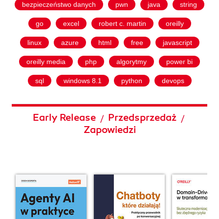
bezpieczeństwo danych
pwn
java
string
go
excel
robert c. martin
oreilly
linux
azure
html
free
javascript
oreilly media
php
algorytmy
power bi
sql
windows 8.1
python
devops
Early Release
Przedsprzedaż
/
/
Zapowiedzi