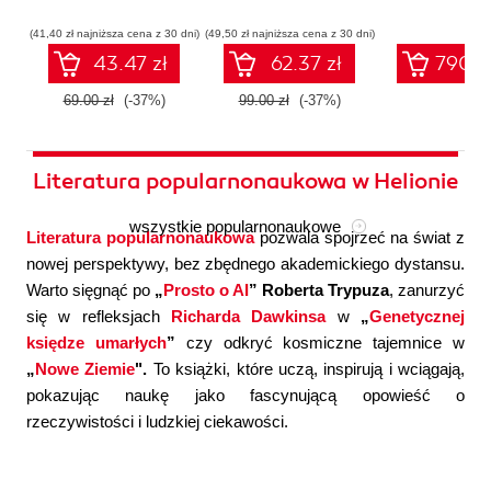
współczesnej
systemów
konfigura
sztucznej
wieloagentowych
(41,40 zł najniższa cena z 30 dni)
(49,50 zł najniższa cena z 30 dni)
inteligencji
43.47 zł
62.37 zł
790.0
69.00 zł
(-37%)
99.00 zł
(-37%)
Literatura popularnonaukowa w Helionie
wszystkie popularnonaukowe
Literatura popularnonaukowa
pozwala spojrzeć na świat z
nowej perspektywy, bez zbędnego akademickiego dystansu.
Warto sięgnąć po
„
Prosto o AI
” Roberta Trypuza
, zanurzyć
się w refleksjach
Richarda Dawkinsa
w
„
Genetycznej
księdze umarłych
”
czy odkryć kosmiczne tajemnice w
„
Nowe Ziemie
".
To książki, które uczą, inspirują i wciągają,
pokazując naukę jako fascynującą opowieść o
rzeczywistości i ludzkiej ciekawości.