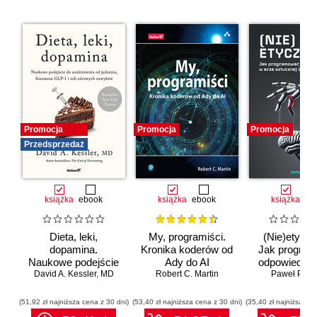
Promocja
Promocja
Promocja
Przedsprzedaż
książka
ebook
książka
ebook
książka
eb
Dieta, leki,
My, programiści.
(Nie)etyczn
dopamina.
Kronika koderów od
Jak progra
Naukowe podejście
Ady do AI
odpowiedzia
do uzależnienia od
David A. Kessler
,
MD
Robert C. Martin
erze sztuc
Paweł Półto
jedzenia, fenomenu
inteligenc
GLP-1 i roli
(51,92 zł najniższa cena z 30 dni)
(53,40 zł najniższa cena z 30 dni)
(35,40 zł najniższa ce
zdrowych nawyków