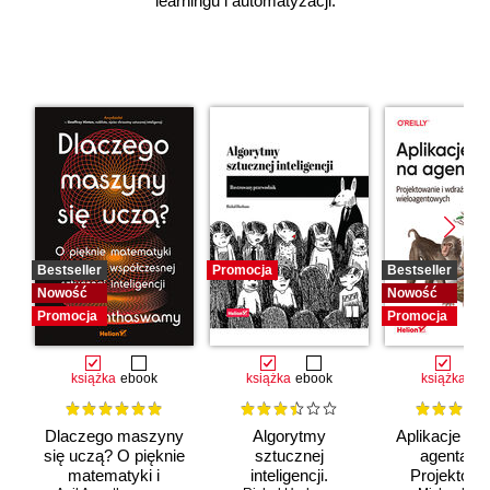
learningu i automatyzacji.
Bestseller
Promocja
Bestseller
Nowość
Nowość
Promocja
Promocja
książka
ebook
książka
ebook
książka
eb
Dlaczego maszyny
Algorytmy
Aplikacje opa
się uczą? O pięknie
sztucznej
agentach 
matematyki i
inteligencji.
Projektowan