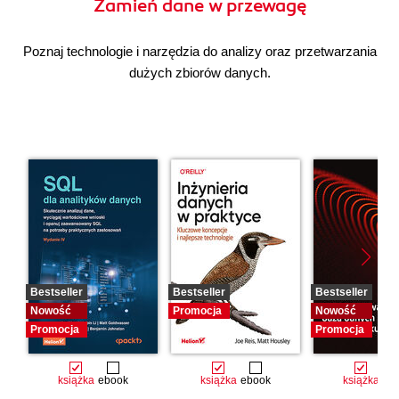
Zamień dane w przewagę
Poznaj technologie i narzędzia do analizy oraz przetwarzania
dużych zbiorów danych.
Bestseller
Bestseller
Bestseller
Nowość
Promocja
Nowość
Promocja
Promocja
książka
ebook
książka
ebook
książka
eb