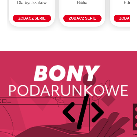
Dla bystrzaków
Biblia
Eduka
ZOBACZ SERIĘ
ZOBACZ SERIĘ
ZOBACZ 