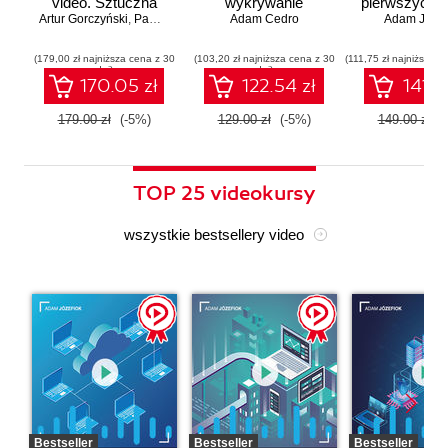
video. Sztuczna
wykrywanie
pierwszych a
Artur Gorczyński
inteligencja dla
,
Paweł Rachwał
Adam Cedro
zagrożeń
Adam Józef
menadżerów
(179,00 zł najniższa cena z 30
(103,20 zł najniższa cena z 30
(111,75 zł najniższa c
dni)
dni)
170.05 zł
122.54 zł
141.5
179.00 zł
(-5%)
129.00 zł
(-5%)
149.00 zł
(
TOP 25 videokursy
wszystkie bestsellery video
Bestseller
Bestseller
Bestseller