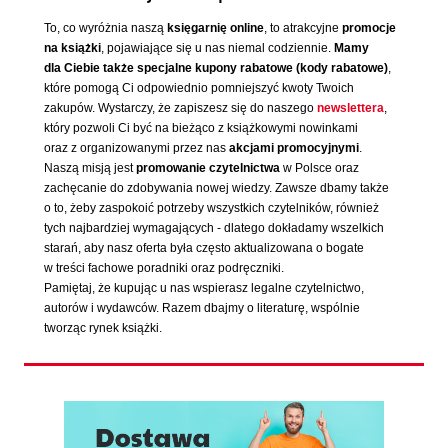
To, co wyróżnia naszą
księgarnię online
, to atrakcyjne
promocje
na książki
, pojawiające się u nas niemal codziennie.
Mamy
dla Ciebie także specjalne kupony rabatowe (kody rabatowe)
,
które pomogą Ci odpowiednio pomniejszyć kwoty Twoich
zakupów. Wystarczy, że zapiszesz się do naszego
newslettera
,
który pozwoli Ci być na bieżąco z książkowymi nowinkami
oraz z organizowanymi przez nas
akcjami promocyjnymi
.
Naszą misją jest
promowanie czytelnictwa
w Polsce oraz
zachęcanie do zdobywania nowej wiedzy. Zawsze dbamy także
o to, żeby zaspokoić potrzeby wszystkich czytelników, również
tych najbardziej wymagających - dlatego dokładamy wszelkich
starań, aby nasz oferta była często aktualizowana o bogate
w treści fachowe poradniki oraz podręczniki.
Pamiętaj, że kupując u nas wspierasz legalne czytelnictwo,
autorów i wydawców. Razem dbajmy o literaturę, wspólnie
tworząc rynek książki.