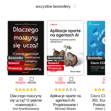
wszystkie bestsellery
Bestseller
Bestseller
Bestseller
Nowość
Nowość
Promocja
Promocja
książka
ebook
książka
ebook
kurs
Dlaczego maszyny
Aplikacje oparte na
Cisco CCNA
się uczą? O pięknie
agentach AI.
301. Kurs v
matematyki i
Projektowanie i
Podstawy s
Anil Ananthaswamy
działaniu
Michael Albada
wdrażanie
komputerow
Adam Józef