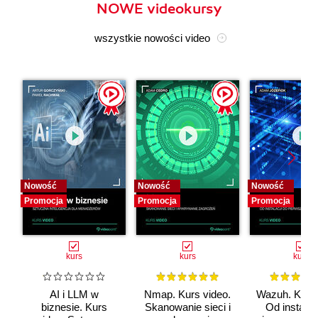
NOWE videokursy
wszystkie nowości video
Nowość
Nowość
Nowość
Promocja
Promocja
Promocja
kurs
kurs
kurs
AI i LLM w
Nmap. Kurs video.
Wazuh. Kurs 
biznesie. Kurs
Skanowanie sieci i
Od instalac