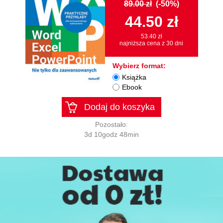
89.00 zł
(-50%)
44.50 zł
53.40 zł
najniższa cena z 30 dni
Wybierz format:
Książka
Ebook
Dodaj do koszyka
Pozostało:
3d 10godz 48min