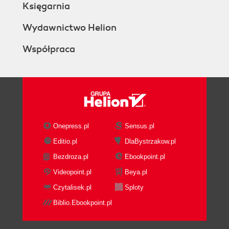
Księgarnia
Wydawnictwo Helion
Współpraca
Onepress.pl
Sensus.pl
Editio.pl
DlaBystrzakow.pl
Bezdroza.pl
Ebookpoint.pl
Videopoint.pl
Beya.pl
Czytalisek.pl
Sploty
Biblio.Ebookpoint.pl