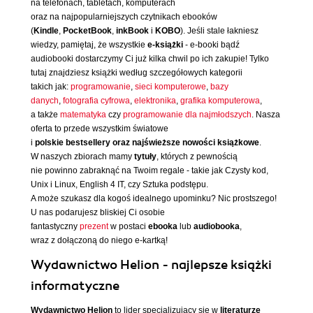
na telefonach, tabletach, komputerach
oraz na najpopularniejszych czytnikach ebooków
(
Kindle
,
PocketBook
,
inkBook
i
KOBO
). Jeśli stale łakniesz
wiedzy, pamiętaj, że wszystkie
e-książki
- e-booki bądź
audiobooki dostarczymy Ci już kilka chwil po ich zakupie! Tylko
tutaj znajdziesz książki według szczegółowych kategorii
takich jak:
programowanie
,
sieci komputerowe
,
bazy
danych
,
fotografia cyfrowa
,
elektronika
,
grafika komputerowa
,
a także
matematyka
czy
programowanie dla najmłodszych
. Nasza
oferta to przede wszystkim światowe
i
polskie bestsellery oraz najświeższe nowości książkowe
.
W naszych zbiorach mamy
tytuły
, których z pewnością
nie powinno zabraknąć na Twoim regale - takie jak Czysty kod,
Unix i Linux, English 4 IT, czy Sztuka podstępu.
A może szukasz dla kogoś idealnego upominku? Nic prostszego!
U nas podarujesz bliskiej Ci osobie
fantastyczny
prezent
w postaci
ebooka
lub
audiobooka
,
wraz z dołączoną do niego e-kartką!
Wydawnictwo Helion - najlepsze książki
informatyczne
Wydawnictwo Helion
to lider specjalizujący się w
literaturze