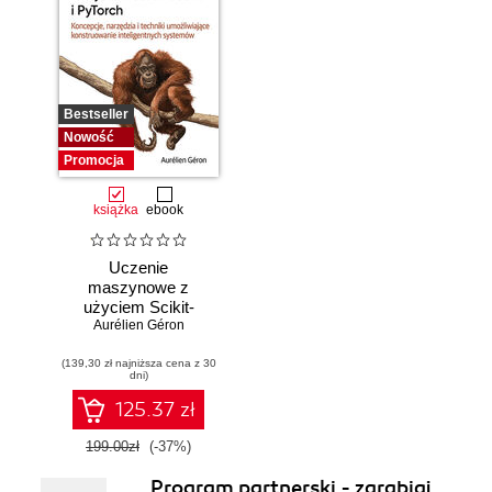
Bestseller
Nowość
Promocja
książka
ebook
Uczenie
maszynowe z
użyciem Scikit-
Learn i PyTorch.
Aurélien Géron
Koncepcje,
(139,30 zł najniższa cena z 30
narzędzia i techniki
dni)
umożliwiające
konstruowanie
125.37 zł
inteligentnych
systemów
199.00zł
(-37%)
Program partnerski - zarabiaj