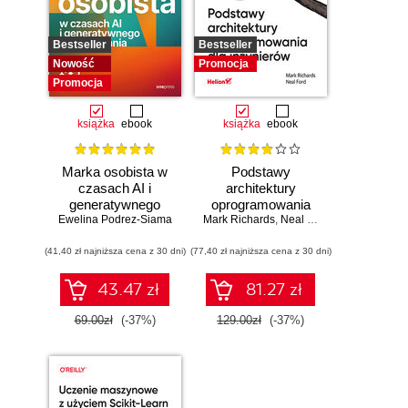
Bestseller
Bestseller
Nowość
Promocja
Promocja
książka
ebook
książka
ebook
Marka osobista w
Podstawy
czasach AI i
architektury
generatywnego
oprogramowania
Ewelina Podrez-Siama
wyszukiwania
Mark Richards
dla inżynierów.
,
Neal Ford
Wydanie II
(41,40 zł najniższa cena z 30 dni)
(77,40 zł najniższa cena z 30 dni)
43.47 zł
81.27 zł
69.00zł
(-37%)
129.00zł
(-37%)