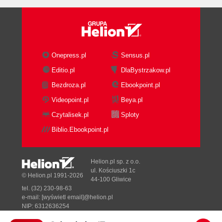
Onepress.pl
Sensus.pl
Editio.pl
DlaBystrzakow.pl
Bezdroza.pl
Ebookpoint.pl
Videopoint.pl
Beya.pl
Czytalisek.pl
Sploty
Biblio.Ebookpoint.pl
Helion.pl sp. z o.o.
ul. Kościuszki 1c
© Helion.pl 1991-2026
44-100 Gliwice
tel. (32) 230-98-63
e-mail:
[wyświetl email]@helion.pl
NIP: 6312636254
Regon: 241989027