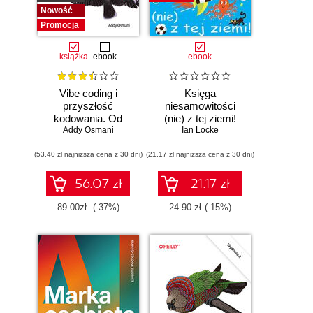
Nowość
Promocja
książka
ebook
ebook
Vibe coding i
Księga
przyszłość
niesamowitości
kodowania. Od
(nie) z tej ziemi!
programisty do
Addy Osmani
Księga faktów
Ian Locke
dewelopera ery AI
prawdziwych, choć
(53,40 zł najniższa cena z 30 dni)
(21,17 zł najniższa cena z 30 dni)
niezwykłych
56.07 zł
21.17 zł
89.00zł
(-37%)
24.90 zł
(-15%)