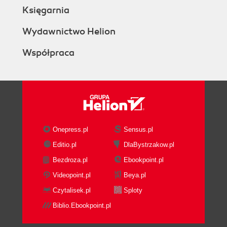
Księgarnia
Wydawnictwo Helion
Współpraca
Onepress.pl
Sensus.pl
Editio.pl
DlaBystrzakow.pl
Bezdroza.pl
Ebookpoint.pl
Videopoint.pl
Beya.pl
Czytalisek.pl
Sploty
Biblio.Ebookpoint.pl