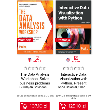
Promocja
Promocja
ebook
ebook
The Data Analysis
Interactive Data
Workshop. Solve
Visualization with
business problems
Python. Present
with state-of-the-art
Gururajan Govindan
,
Shubhangi Hora
Abha Belorkar
your data as an
,
Konstantin Palagachev
,
Sharath Chandra Guntuku
,
Bren
data analysis
effective and
(89,25 zł najniższa cena z 30 dni)
models, developing
(104,25 zł najniższa cena z 30
compelling story -
dni)
expert data
Second Edition
analysis skills
107.10 zł
125.10 zł
along the way