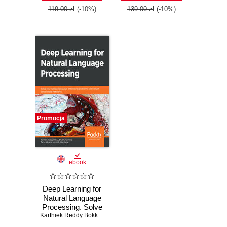
119.00 zł
(-10%)
139.00 zł
(-10%)
Promocja
ebook
Deep Learning for
Natural Language
Processing. Solve
your natural
Karthiek Reddy Bokka
,
Shubhangi Hora
,
Tanuj Jain
,
Monicah Wam
language