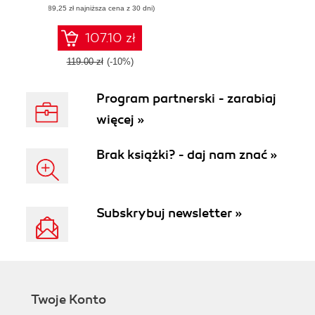
(89,25 zł najniższa cena z 30 dni)
processing
problems with
smart deep neural
107.10 zł
networks
119.00 zł
(-10%)
Program partnerski - zarabiaj
więcej »
Brak książki? - daj nam znać »
Subskrybuj newsletter »
Twoje Konto