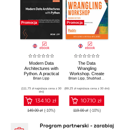
Promocja
Promocja
ebook
ebook
Modern Data
The Data
Architectures with
Wrangling
Python. A practical
Workshop. Create
guide to building
Brian Lipp
Brian Lipp
your own
,
Shubhadeep Roychowdhury
and deploying data
actionable insights
(111,75 zł najniższa cena z 30
pipelines, data
(89,25 zł najniższa cena z 30 dni)
using data from
dni)
warehouses, and
multiple raw
data lakes with
sources - Second
134.10 zł
107.10 zł
Python
Edition
149.00 zł
(-10%)
119.00 zł
(-10%)
Program partnerski - zarabiaj