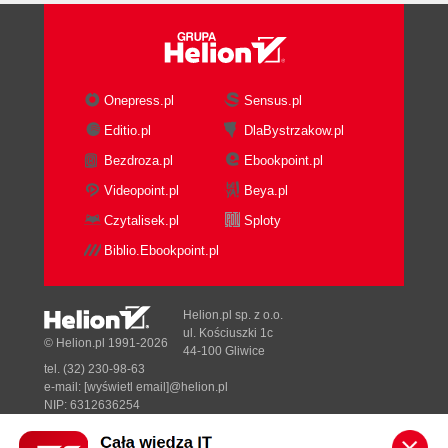
Onepress.pl
Sensus.pl
Editio.pl
DlaBystrzakow.pl
Bezdroza.pl
Ebookpoint.pl
Videopoint.pl
Beya.pl
Czytalisek.pl
Sploty
Biblio.Ebookpoint.pl
Helion.pl sp. z o.o.
ul. Kościuszki 1c
© Helion.pl 1991-2026
44-100 Gliwice
tel. (32) 230-98-63
e-mail:
[wyświetl email]@helion.pl
NIP: 6312636254
Regon: 241989027