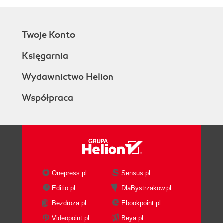
Twoje Konto
Księgarnia
Wydawnictwo Helion
Współpraca
Onepress.pl
Sensus.pl
Editio.pl
DlaBystrzakow.pl
Bezdroza.pl
Ebookpoint.pl
Videopoint.pl
Beya.pl