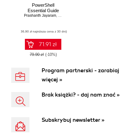
PowerShell
Essential Guide
Prashanth Jayaram
,
Rajendra Gupta
(36,90 zł najniższa cena z 30 dni)
71.91 zł
79.90 zł
(-10%)
Program partnerski - zarabiaj
więcej »
Brak książki? - daj nam znać »
Subskrybuj newsletter »