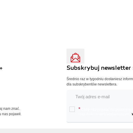
»
Subskrybuj newsletter 
Średnio raz w tygodniu dostaniesz infor
dla subskrybentów newslettera.
Daj nam znać.
*
Chcę otrzymywać na podany e-ma
u nas pojawił.
oraz nowościach wydawniczych.