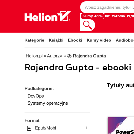
Kursy -65%
Inż. zwrotna 39,90
Kategorie
Książki
Ebooki
Kursy video
Audiobo
Helion.pl
» Autorzy
» 📚
Rajendra Gupta
Rajendra Gupta - ebooki
Tytuły au
Podkategorie:
DevOps
Systemy operacyjne
Format
Epub/Mobi
1