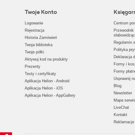
Twoje Konto
Księgar
Logowanie
Centrum po
Rejestracja
Przewodnik 
słabowidząc
Historia Zamówień
Regulamin s
Twoja biblioteka
Polityka pr
Twoje półki
Deklaracja 
Aktywuj kod na produkty
Formy i kos
Prezenty
Formy płatn
Testy i certyfikaty
Usprawnij 
Aplikacja Helion - Android
Blog
Aplikacja Helion - iOS
Newsletter
Aplikacja Helion - AppGallery
Mapa serwi
LiveChat
Kontakt
Reklamacje 