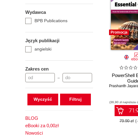
Wydawca
BPB Publications
Promocja
Język publikacji
angielski
ebo
Zakres cen
PowerShell E
–
Guid
Prashanth Jayar
Wyczyść
(36,90 zł najniższa 
71.9
BLOG
79.90 zł
(
eBooki za 0,00zł
Nowości