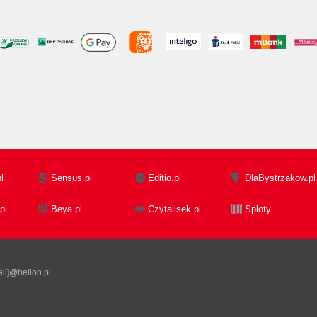
l
Sensus.pl
Editio.pl
DlaBystrzakow.pl
pl
Beya.pl
Czytalisek.pl
Sploty
il]@helion.pl