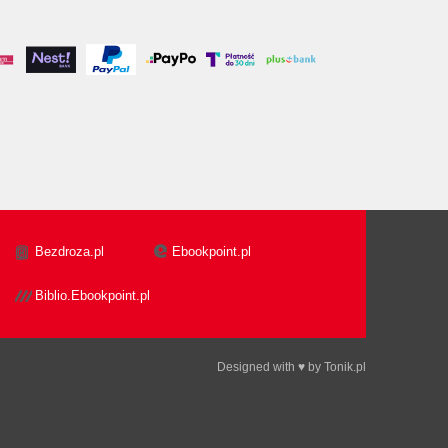
Bezdroza.pl
Ebookpoint.pl
Biblio.Ebookpoint.pl
Designed with ♥ by
Tonik.pl