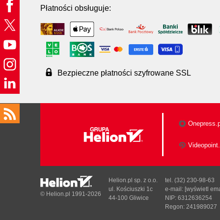
Płatności obsługuje:
Bezpieczne płatności szyfrowane SSL
Onepress.p
Videopoint.
Helion.pl sp. z o.o.
tel. (32) 230-98-63
ul. Kościuszki 1c
e-mail:
[wyświetl ema
© Helion.pl 1991-2026
44-100 Gliwice
NIP: 6312636254
Regon: 241989027