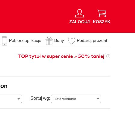
ZALOGUJ
KOSZYK
Pobierz aplikację
Bony
Podaruj prezent
TOP tytuł w super cenie » 50% taniej
ion
Data wydania
Sortuj wg:
Data wydania