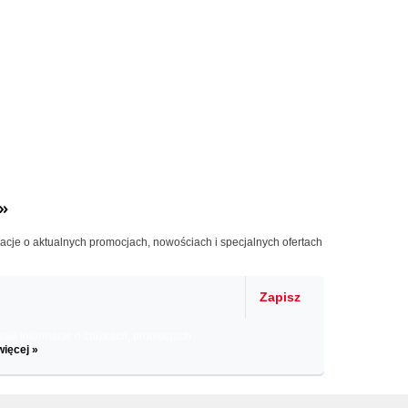
»
macje o aktualnych promocjach, nowościach i specjalnych ofertach
Zapisz
il informacje o zniżkach, promocjach
więcej »