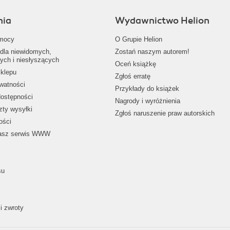
nia
Wydawnictwo Helion
mocy
O Grupie Helion
dla niewidomych,
Zostań naszym autorem!
ych i niesłyszących
Oceń książkę
klepu
Zgłoś erratę
ywatności
Przykłady do książek
dostępności
Nagrody i wyróżnienia
zty wysyłki
Zgłoś naruszenie praw autorskich
ości
nasz serwis WWW
su
i zwroty