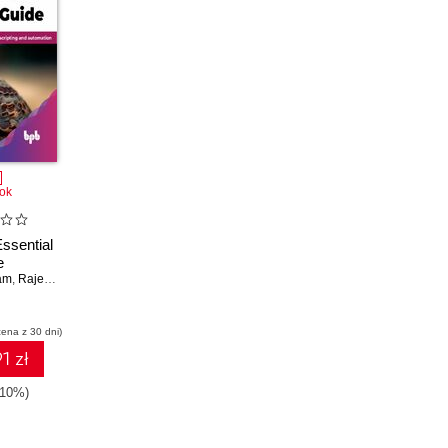
ok
ssential
e
am
,
Rajendra Gupta
cena z 30 dni)
1 zł
-10%)