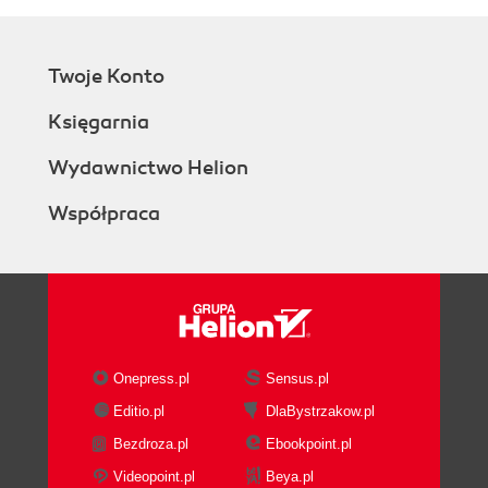
Twoje Konto
Księgarnia
Wydawnictwo Helion
Współpraca
Onepress.pl
Sensus.pl
Editio.pl
DlaBystrzakow.pl
Bezdroza.pl
Ebookpoint.pl
Videopoint.pl
Beya.pl