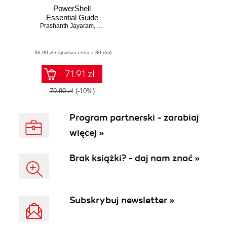
PowerShell
Essential Guide
Prashanth Jayaram
,
Rajendra Gupta
(36,90 zł najniższa cena z 30 dni)
71.91 zł
79.90 zł
(-10%)
Program partnerski - zarabiaj
więcej »
Brak książki? - daj nam znać »
Subskrybuj newsletter »