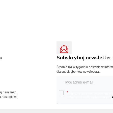
»
Subskrybuj newsletter 
Średnio raz w tygodniu dostaniesz infor
dla subskrybentów newslettera.
Daj nam znać.
*
Chcę otrzymywać na podany e-ma
u nas pojawił.
oraz nowościach wydawniczych.