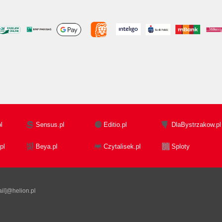
l
Sensus.pl
Editio.pl
DlaBystrzakow.pl
pl
Beya.pl
Czytalisek.pl
Sploty
il]@helion.pl