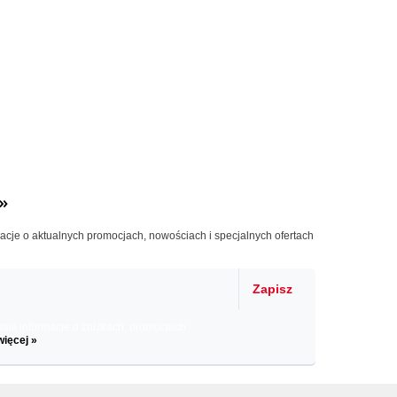
»
macje o aktualnych promocjach, nowościach i specjalnych ofertach
Zapisz
il informacje o zniżkach, promocjach
więcej »