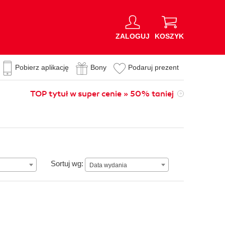
ZALOGUJ
KOSZYK
Pobierz aplikację
Bony
Podaruj prezent
TOP tytuł w super cenie » 50% taniej
Data wydania
Sortuj wg:
Data wydania