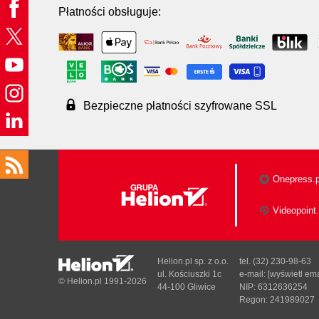
Płatności obsługuje:
Bezpieczne płatności szyfrowane SSL
Onepress.p
Videopoint.
Helion.pl sp. z o.o.
tel. (32) 230-98-63
ul. Kościuszki 1c
e-mail:
[wyświetl ema
© Helion.pl 1991-2026
44-100 Gliwice
NIP: 6312636254
Regon: 241989027