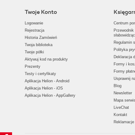
Twoje Konto
Księgar
Logowanie
Centrum po
Rejestracja
Przewodnik 
słabowidząc
Historia Zamówień
Regulamin s
Twoja biblioteka
Polityka pr
Twoje półki
Deklaracja 
Aktywuj kod na produkty
Formy i kos
Prezenty
Formy płatn
Testy i certyfikaty
Usprawnij 
Aplikacja Helion - Android
Blog
Aplikacja Helion - iOS
Newsletter
Aplikacja Helion - AppGallery
Mapa serwi
LiveChat
Kontakt
Reklamacje 