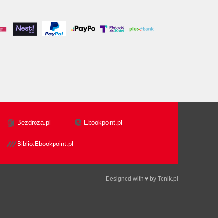
Bezdroza.pl
Ebookpoint.pl
Biblio.Ebookpoint.pl
Designed with ♥ by
Tonik.pl