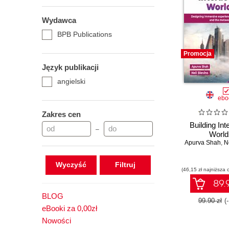
Wydawca
BPB Publications
Promocja
Język publikacji
angielski
ebo
Zakres cen
Building Int
–
World
Apurva Shah
,
N
Wyczyść
(46,15 zł najniższa 
89.9
BLOG
99.90 zł
(
eBooki za 0,00zł
Nowości