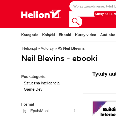
Kursy od 16,70
Kategorie
Książki
Ebooki
Kursy video
Audiobo
Helion.pl
» Autorzy
» 📚
Neil Blevins
Neil Blevins - ebooki
Tytuły au
Podkategorie:
Sztuczna inteligencja
Game Dev
Format
Epub/Mobi
1