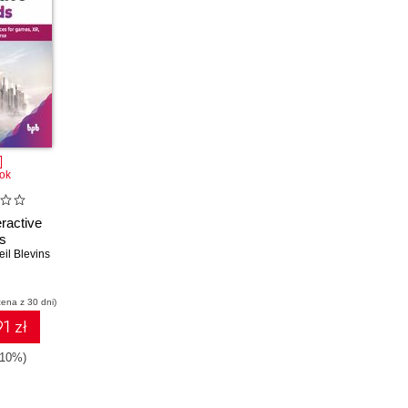
ok
eractive
s
eil Blevins
cena z 30 dni)
1 zł
-10%)