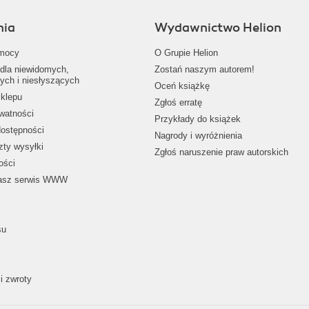
nia
Wydawnictwo Helion
mocy
O Grupie Helion
dla niewidomych,
Zostań naszym autorem!
ych i niesłyszących
Oceń książkę
klepu
Zgłoś erratę
ywatności
Przykłady do książek
dostępności
Nagrody i wyróżnienia
zty wysyłki
Zgłoś naruszenie praw autorskich
ości
nasz serwis WWW
su
i zwroty