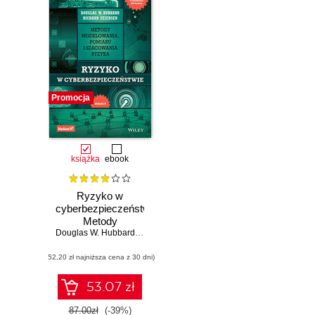
Promocja
książka
ebook
Ryzyko w
cyberbezpieczeństwie.
Metody
modelowania,
Douglas W. Hubbard
,
Richard Seiersen
pomiaru i
(52,20 zł najniższa cena z 30 dni)
szacowania
ryzyka. Wydanie II
53.07 zł
87.00zł
(-39%)