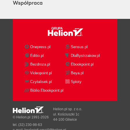
Współpraca
Onepress.pl
Sensus.pl
Editio.pl
DlaBystrzakow.pl
Bezdroza.pl
Ebookpoint.pl
Videopoint.pl
Beya.pl
Czytalisek.pl
Sploty
Biblio.Ebookpoint.pl
Helion.pl sp. z o.o.
ul. Kościuszki 1c
© Helion.pl 1991-2026
44-100 Gliwice
tel. (32) 230-98-63
e-mail:
[wyświetl email]@helion.pl