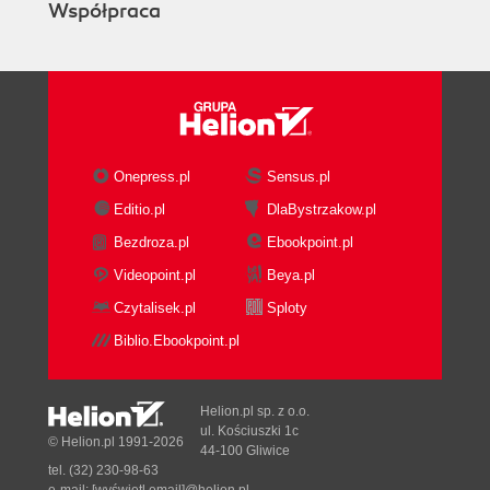
Współpraca
Onepress.pl
Sensus.pl
Editio.pl
DlaBystrzakow.pl
Bezdroza.pl
Ebookpoint.pl
Videopoint.pl
Beya.pl
Czytalisek.pl
Sploty
Biblio.Ebookpoint.pl
Helion.pl sp. z o.o.
ul. Kościuszki 1c
© Helion.pl 1991-2026
44-100 Gliwice
tel. (32) 230-98-63
e-mail:
[wyświetl email]@helion.pl