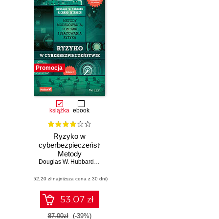
Promocja
książka
ebook
Ryzyko w
cyberbezpieczeństwie.
Metody
modelowania,
Douglas W. Hubbard
,
Richard Seiersen
pomiaru i
(52,20 zł najniższa cena z 30 dni)
szacowania
ryzyka. Wydanie II
53.07 zł
87.00zł
(-39%)