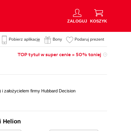
ZALOGUJ
KOSZYK
Pobierz aplikację
Bony
Podaruj prezent
TOP tytuł w super cenie » 50% taniej
 i założycielem firmy Hubbard Decision
i Helion