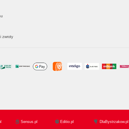
su
i zwroty
l
Sensus.pl
Editio.pl
DlaBystrzakow.pl