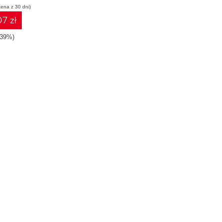
cena z 30 dni)
7 zł
-39%)