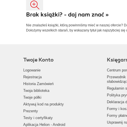
Brak książki? - daj nam znać »
Nie znalazłeś książki, którą powinniśmy mieć w naszej ofercie? 
Dołożymy wszelkich starań, by wskazany tytuł jak najszybciej się 
Twoje Konto
Księgar
Logowanie
Centrum po
Rejestracja
Przewodnik 
słabowidząc
Historia Zamówień
Regulamin s
Twoja biblioteka
Polityka pr
Twoje półki
Deklaracja 
Aktywuj kod na produkty
Formy i kos
Prezenty
Formy płatn
Testy i certyfikaty
Usprawnij 
Aplikacja Helion - Android