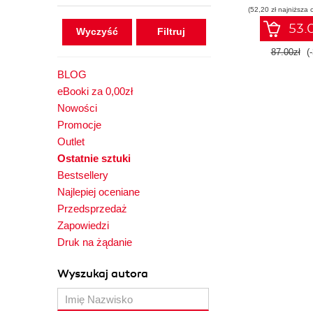
(52,20 zł najniższa 
53.0
Wyczyść
87.00zł
(
BLOG
eBooki za 0,00zł
Nowości
Promocje
Outlet
Ostatnie sztuki
Bestsellery
Najlepiej oceniane
Przedsprzedaż
Zapowiedzi
Druk na żądanie
Wyszukaj autora