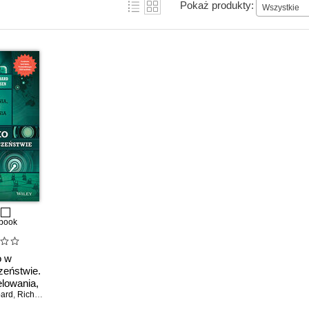
Pokaż produkty:
Wszystkie
book
o w
zeństwie.
lowania,
bard
acowania
,
Richard Seiersen
anie II