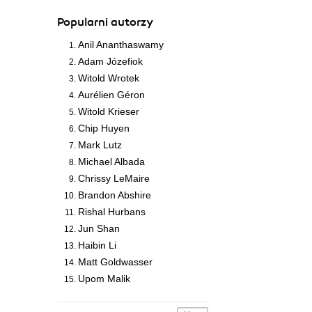
Popularni autorzy
Anil Ananthaswamy
Adam Józefiok
Witold Wrotek
Aurélien Géron
Witold Krieser
Chip Huyen
Mark Lutz
Michael Albada
Chrissy LeMaire
Brandon Abshire
Rishal Hurbans
Jun Shan
Haibin Li
Matt Goldwasser
Upom Malik