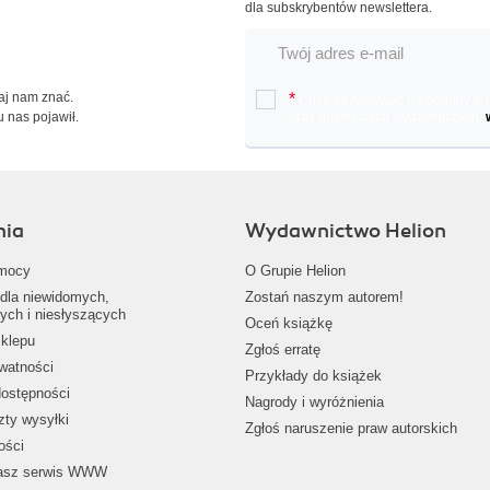
dla subskrybentów newslettera.
Daj nam znać.
*
Chcę otrzymywać na podany e-ma
u nas pojawił.
oraz nowościach wydawniczych.
nia
Wydawnictwo Helion
mocy
O Grupie Helion
dla niewidomych,
Zostań naszym autorem!
ych i niesłyszących
Oceń książkę
klepu
Zgłoś erratę
ywatności
Przykłady do książek
dostępności
Nagrody i wyróżnienia
zty wysyłki
Zgłoś naruszenie praw autorskich
ości
nasz serwis WWW