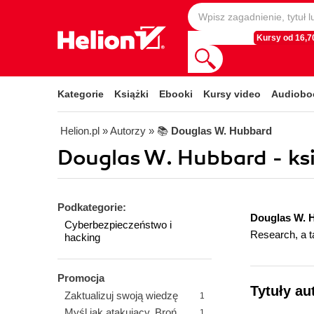
Kursy od 16,70
Kategorie
Książki
Ebooki
Kursy video
Audiobo
Helion.pl
» Autorzy
» 📚
Douglas W. Hubbard
Douglas W. Hubbard - ksi
Podkategorie:
Douglas W. 
Cyberbezpieczeństwo i
Research, a t
hacking
Promocja
Tytuły au
Zaktualizuj swoją wiedzę
1
Myśl jak atakujący. Broń
1