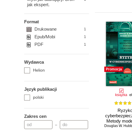
jak ekspert.
Format
Drukowane
1
Epub/Mobi
1
PDF
1
Wydawca
Promocja
Helion
Język publikacji
książka
e
polski
Ryzyk
cyberbezpiec
Zakres cen
Metody mode
–
Douglas W. Hub
pomiaru i sz
ryzyka. Wyd