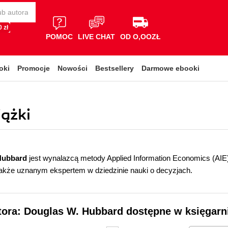
 zł
POMOC
LIVE CHAT
OD O,OOZŁ
oki
Promocje
Nowości
Bestsellery
Darmowe ebooki
ążki
Hubbard
jest wynalazcą metody Applied Information Economics (AIE)
akże uznanym ekspertem w dziedzinie nauki o decyzjach.
tora: Douglas W. Hubbard dostępne w księgarn