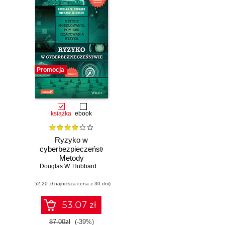
Promocja
książka
ebook
Ryzyko w
cyberbezpieczeństwie.
Metody
modelowania,
Douglas W. Hubbard
,
Richard Seiersen
pomiaru i
(52,20 zł najniższa cena z 30 dni)
szacowania
ryzyka. Wydanie II
53.07 zł
87.00zł
(-39%)