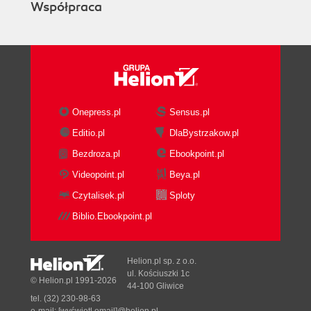
Współpraca
Onepress.pl
Sensus.pl
Editio.pl
DlaBystrzakow.pl
Bezdroza.pl
Ebookpoint.pl
Videopoint.pl
Beya.pl
Czytalisek.pl
Sploty
Biblio.Ebookpoint.pl
Helion.pl sp. z o.o.
ul. Kościuszki 1c
© Helion.pl 1991-2026
44-100 Gliwice
tel. (32) 230-98-63
e-mail:
[wyświetl email]@helion.pl