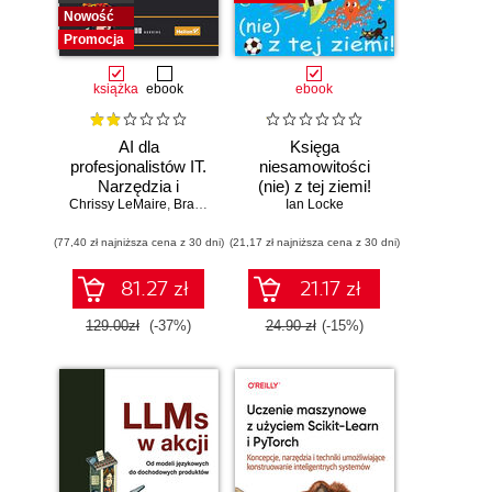
Nowość
Promocja
książka
ebook
ebook
AI dla
Księga
profesjonalistów IT.
niesamowitości
Narzędzia i
(nie) z tej ziemi!
Chrissy LeMaire
techniki
,
Brandon Abshire
Księga faktów
Ian Locke
zwiększające
prawdziwych, choć
(77,40 zł najniższa cena z 30 dni)
produktywność
(21,17 zł najniższa cena z 30 dni)
niezwykłych
81.27 zł
21.17 zł
129.00zł
(-37%)
24.90 zł
(-15%)