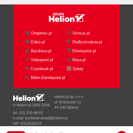
Onepress.pl
Sensus.pl
Editio.pl
DlaBystrzakow.pl
Bezdroza.pl
Ebookpoint.pl
Videopoint.pl
Beya.pl
Czytalisek.pl
Sploty
Biblio.Ebookpoint.pl
Helion.pl sp. z o.o.
ul. Kościuszki 1c
© Helion.pl 1991-2026
44-100 Gliwice
tel. (32) 230-98-63
e-mail:
[wyświetl email]@helion.pl
NIP: 6312636254
Regon: 241989027