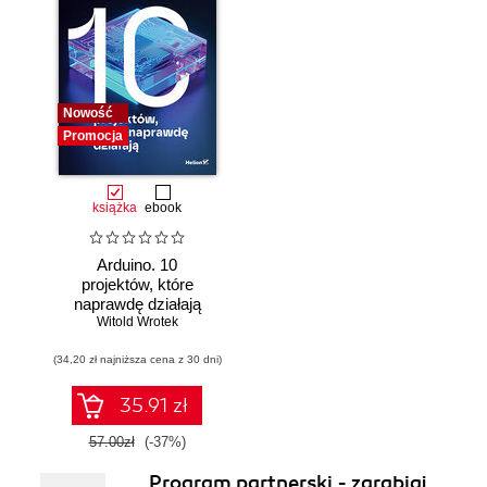
Nowość
Promocja
książka
ebook
Arduino. 10
projektów, które
naprawdę działają
Witold Wrotek
(34,20 zł najniższa cena z 30 dni)
35.91 zł
57.00zł
(-37%)
Program partnerski - zarabiaj