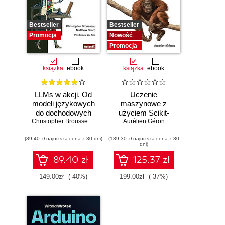
Bestseller
Bestseller
Promocja
Nowość
Promocja
książka
ebook
książka
ebook
LLMs w akcji. Od
Uczenie
modeli językowych
maszynowe z
do dochodowych
użyciem Scikit-
produktów
Christopher Brousseau
,
Matt Sharp
Learn i PyTorch.
Aurélien Géron
Koncepcje,
(89,40 zł najniższa cena z 30 dni)
(139,30 zł najniższa cena z 30
narzędzia i techniki
dni)
umożliwiające
konstruowanie
89.40 zł
125.37 zł
inteligentnych
systemów
149.00zł
(-40%)
199.00zł
(-37%)