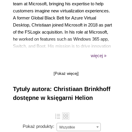
team at Microsoft, bringing his expertise to help
customers imagine new virtualization experiences.
A former Global Black Belt for Azure Virtual
Desktop, Christiaan joined Microsoft in 2018 as part
of the FSLogix acquisition. In his role at Microsoft,
he worked on features such as Windows 365 app,
Switch, and Boot. His mission is to drive innovation
while bringing Windows 365, Windows, and
więcej »
Microsoft Endpoint Manager (MEM) closer together,
and drive community efforts around virtualization to
[Pokaż więcej]
empower Microsoft customers in leveraging new
cloud virtualization scenarios.
Tytuły autora: Christiaan Brinkhoff
dostępne w księgarni Helion
Pokaż produkty:
Wszystkie