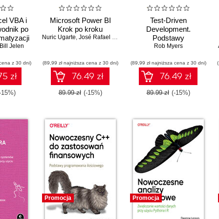
cel VBA i
Microsoft Power BI
Test-Driven
odnik po
Krok po kroku
Development.
matyzacji
Nuric Ugarte
,
José Rafael Escalante
Podstawy
Bill Jelen
Rob Myers
cena z 30 dni)
(89,99 zł najniższa cena z 30 dni)
(89,99 zł najniższa cena z 30 dni)
75 zł
76.49 zł
76.49 zł
-15%)
89.99 zł
(-15%)
89.99 zł
(-15%)
Promocja
Promocja