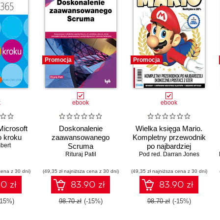
Promocja
Promocja
k
ebook
ebook
Microsoft
Doskonalenie
Wielka księga Mario.
o kroku
zaawansowanego
Kompletny przewodnik
bert
Scruma
po najbardziej
Rituraj Patil
ikonicznej postaci z gier
Pod red. Darran Jones
cena z 30 dni)
(49,35 zł najniższa cena z 30 dni)
(49,35 zł najniższa cena z 30 dni)
0 zł
83.90 zł
83.90 zł
-15%)
98.70 zł
(-15%)
98.70 zł
(-15%)