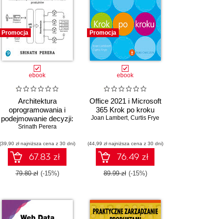
Promocja
Promocja
ebook
ebook
Architektura
Office 2021 i Microsoft
oprogramowania i
365 Krok po kroku
podejmowanie decyzji:
Joan Lambert
,
Curtis Frye
Wykorzystywanie
Srinath Perera
przywództwa,
(39,90 zł najniższa cena z 30 dni)
technologii i
(44,99 zł najniższa cena z 30 dni)
zarządzania produktem
67.83 zł
76.49 zł
do budowy świetnych
produktów
79.80 zł
(-15%)
89.99 zł
(-15%)