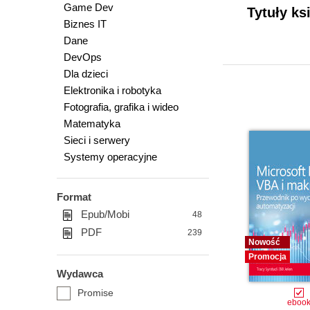
Game Dev
Tytuły k
Biznes IT
Dane
DevOps
Dla dzieci
Elektronika i robotyka
Fotografia, grafika i wideo
Matematyka
Sieci i serwery
Systemy operacyjne
Format
Epub/Mobi
48
PDF
239
Nowość
Promocja
Wydawca
Promise
eboo