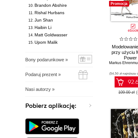
Promocja
Brandon Abshire
Rishal Hurbans
Jun Shan
Haibin Li
eboo
Matt Goldwasser
Upom Malik
Modelowanie
przy użyciu 
Power 
Bony podarunkowe »
Podaruj prezent »
(54,50 zł najniższa 
92.6
Nasi autorzy »
109.00 zł
Pobierz aplikację: