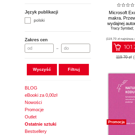
Język publikacji
Microsoft Ex
makra. Przew
polski
wydajnej auto
Tracy Syrstad; 
Zakres cen
(119,70 zł najniższa 
101.
–
119.70 zł
(
Wyczyść
BLOG
eBooki za 0,00zł
Nowości
Promocje
Outlet
Promocja
Ostatnie sztuki
Bestsellery