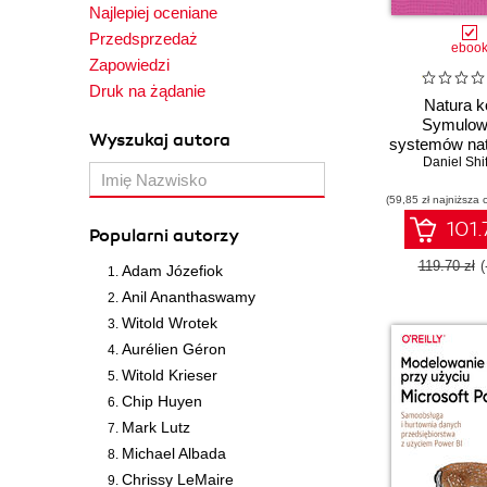
Najlepiej oceniane
Przedsprzedaż
eboo
Zapowiedzi
Druk na żądanie
Natura k
Symulow
Wyszukaj autora
systemów nat
przy użyciu J
Daniel Shi
(59,85 zł najniższa 
101.
Popularni autorzy
119.70 zł
(
Adam Józefiok
Anil Ananthaswamy
Witold Wrotek
Aurélien Géron
Witold Krieser
Chip Huyen
Mark Lutz
Michael Albada
Chrissy LeMaire