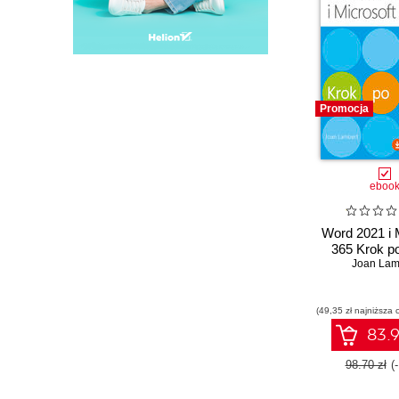
Promocja
eboo
Word 2021 i 
365 Krok p
Joan Lam
(49,35 zł najniższa 
83.9
98.70 zł
(