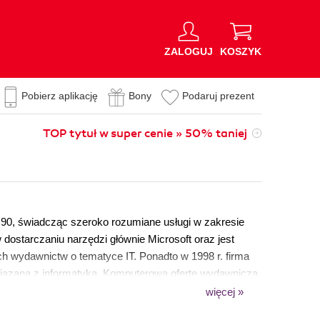
ZALOGUJ
KOSZYK
Pobierz aplikację
Bony
Podaruj prezent
TOP tytuł w super cenie » 50% taniej
 90, świadcząc szeroko rozumiane usługi w zakresie
w dostarczaniu narzędzi głównie Microsoft oraz jest
h wydawnictw o tematyce IT. Ponadto w 1998 r. firma
wiązaną z informatyką. Komputerową ofertę wydawniczą
ek takich wydawnictw jak Microsoft Press i innych
więcej »
ly, Wiley & Sons, Packt Publishing czy McGraw-Hill. W