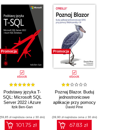
PRODUKTÓW
Promocja
Promocja
ebook
ebook
Podstawy języka T-
Poznaj Blazor. Buduj
SQL: Microsoft SQL
jednostronicowe
Server 2022 i Azure
aplikacje przy pomocy
SQL Database
Itzik Ben-Gan
WebAssembly i C#
David Pine
(59,85 zł najniższa cena z 30 dni)
(39,90 zł najniższa cena z 30 dni)
101.75 zł
67.83 zł