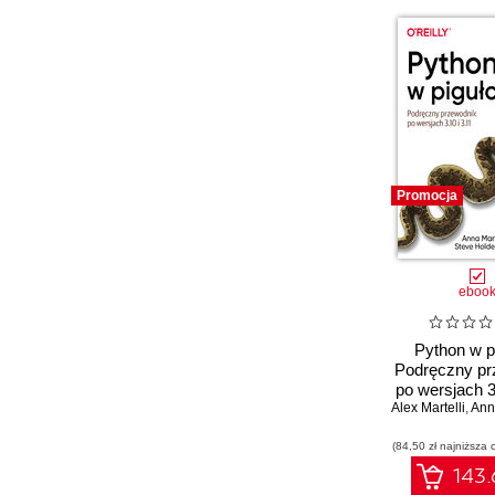
Promocja
eboo
Python w p
Podręczny pr
po wersjach 3
Alex Martelli
,
Anna Ma
(84,50 zł najniższa 
143.