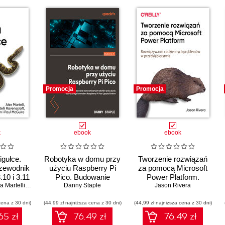
Promocja
Promocja
k
ebook
ebook
igułce.
Robotyka w domu przy
Tworzenie rozwiązań
zewodnik
użyciu Raspberry Pi
za pomocą Microsoft
.10 i 3.11
Pico. Budowanie
Power Platform.
rtelli Ravenscroft
autonomicznych
,
Steve Holden
Danny Staple
,
Paul McGuire
Rozwiązywanie
Jason Rivera
robotów przy użyciu
codziennych
cena z 30 dni)
elastycznego kontrolera
(44,99 zł najniższa cena z 30 dni)
(44,99 zł najniższa cena z 30 dni)
problemów w
Raspberry Pi Pico i
przedsiębiorstwie
65 zł
76.49 zł
76.49 zł
języka Python