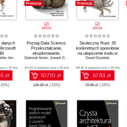
Promocja
Promocja
k
ebook
ebook
 danych
Poznaj Data Science.
Skuteczny Rust. 35
Microsoft
Przekształcanie,
konkretnych sposobów
BI
eksplorowanie,
na ulepszenie kodu w
Markus Ehrenmueller-Jensen
Deborah Nolan
wizualizacja i
,
Joseph Gonzalez
,
Sam Lau
David Drysdale
języku Rust
modelowanie danych w
cena z 30 dni)
(63,00 zł najniższa cena z 30 dni)
Pythonie
(39,90 zł najniższa cena z 30 dni)
5 zł
107.10 zł
67.83 zł
(-15%)
126.00 zł
(-15%)
79.80 zł
(-15%)