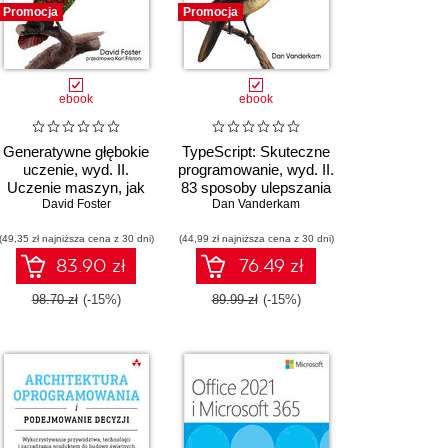
Promocja
Promocja
ebook
ebook
Generatywne głębokie
TypeScript: Skuteczne
uczenie, wyd. II.
programowanie, wyd. II.
Uczenie maszyn, jak
83 sposoby ulepszania
malować, pisać,
David Foster
kodu TypeScript
Dan Vanderkam
komponować i grać
(49,35 zł najniższa cena z 30 dni)
(44,99 zł najniższa cena z 30 dni)
83.90 zł
76.49 zł
98.70 zł
(-15%)
89.99 zł
(-15%)