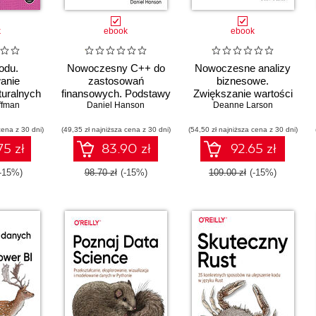
k
ebook
ebook
odu.
Nowoczesny C++ do
Nowoczesne analizy
anie
zastosowań
biznesowe.
uralnych
finansowych. Podstawy
Zwiększanie wartości
avaScript
ffman
programowania
Daniel Hanson
danych przy użyciu
Deanne Larson
ilościowego
Pythona i R
cena z 30 dni)
(49,35 zł najniższa cena z 30 dni)
(54,50 zł najniższa cena z 30 dni)
75 zł
83.90 zł
92.65 zł
-15%)
98.70 zł
(-15%)
109.00 zł
(-15%)