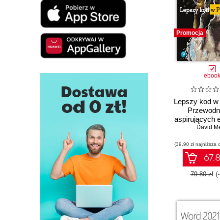
Promocja
eboo
Lepszy kod w 
Przewodni
aspirujących 
David Me
(39,90 zł najniższa 
67.8
79.80 zł
(