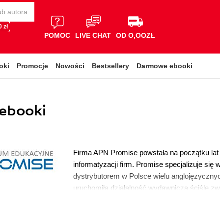
 zł
POMOC
LIVE CHAT
OD O,OOZŁ
oki
Promocje
Nowości
Bestsellery
Darmowe ebooki
ebooki
Firma APN Promise powstała na początku lat
informatyzacji firm. Promise specjalizuje się 
dystrybutorem w Polsce wielu anglojęzycznyc
uruchomiła działalność wydawniczą ściśle z
stanowią przede wszystkim tłumaczenia książ
brandów należących do grupy Pearson, O’Reil