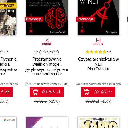
Promocja
Promocja
k
ebook
ebook
Pythonie.
Programowanie
Czysta architektura w
k dla
wielkich modeli
.NET
ekspertów
językowych z użyciem
Dino Esposito
rtz
Francesco Esposito
Azure Open AI.
Programowanie
cena z 30 dni)
(39,90 zł najniższa cena z 30 dni)
konwersacyjne i
(44,99 zł najniższa cena z 30 dni)
inżynieria podpowiedzi
3 zł
67.83 zł
76.49 zł
z wykorzystaniem
modeli LLM
-15%)
79.80 zł
(-15%)
89.99 zł
(-15%)