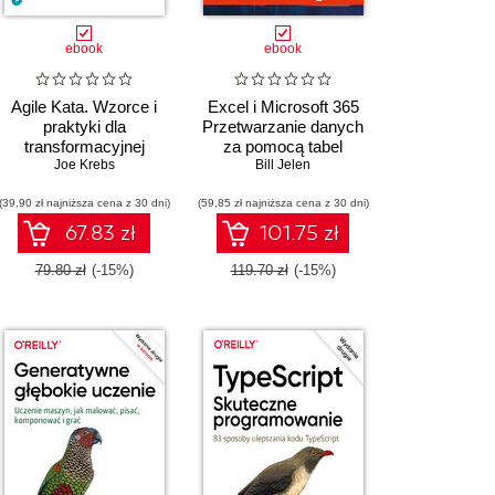
ebook
ebook
Agile Kata. Wzorce i
Excel i Microsoft 365
praktyki dla
Przetwarzanie danych
transformacyjnej
za pomocą tabel
zwinności
Joe Krebs
przestawnych. Zawiera
Bill Jelen
organizacyjnej
omówienie tabel
(39,90 zł najniższa cena z 30 dni)
(59,85 zł najniższa cena z 30 dni)
dynamicznych, Power
Query i funkcji Copilot
67.83 zł
101.75 zł
79.80 zł
(-15%)
119.70 zł
(-15%)