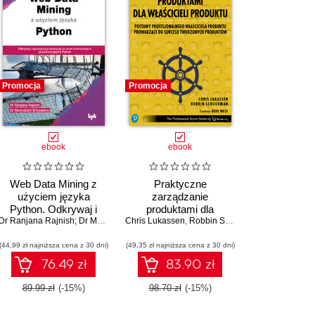
Promocja
Promocja
ebook
ebook
Web Data Mining z
Praktyczne
użyciem języka
zarządzanie
Python. Odkrywaj i
produktami dla
wyodrębniaj informacje
Dr Ranjana Rajnish; Dr Meenakshi Srivastava
Chris Lukassen
właścicieli produktu.
,
Robbin Schuurman
ze stron internetowych
POSTAWY
(44,99 zł najniższa cena z 30 dni)
za pomocą języka
PROFESJONALNEGO
(49,35 zł najniższa cena z 30 dni)
Python
WŁAŚCICIELA
76.49 zł
83.90 zł
PRODUKTU
PROWADZĄCE DO
89.99 zł
(-15%)
98.70 zł
(-15%)
SUKCESU
TWORZONYCH