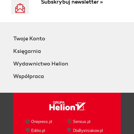
Subskrybuj newsletter »
Twoje Konto
Księgarnia
Wydawnictwo Helion
Współpraca
Onepress.pl
Sensus.pl
Editio.pl
DlaBystrzakow.pl