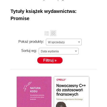
90, świadcząc
szeroko
więcej »
Tytuły książek wydawnictwa:
rozumiane usługi
Promise
w zakresie
informatyzacji
firm. Promise
specjalizuje się w
Pokaż produkty:
W sprzedaży
dostarczaniu
narzędzi głównie
Sortuj wg:
Data wydania
Microsoft oraz
Filtruj »
jest
dystrybutorem w
Polsce wielu
anglojęzycznych
wydawnictw o
tematyce IT.
Ponadto w 1998 r.
firma uruchomiła
działalność