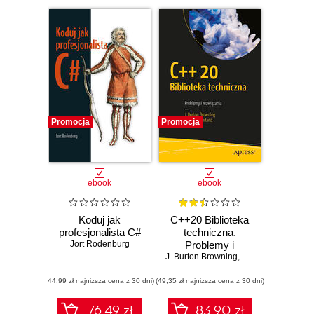
tłumaczenia
pozycji Apress,
Pearson
Education czy No
Starch Press.
Obecnie w
sprzedaży jest
Promocja
Promocja
ponad 200
tytułów, a spora z
nich część jest
dostępna również
ebook
ebook
w wersji
elektronicznej.
Koduj jak
C++20 Biblioteka
profesjonalista C#
techniczna.
Jort Rodenburg
Problemy i
J. Burton Browning
rozwiązania
,
Bruce Sutherland
(44,99 zł najniższa cena z 30 dni)
(49,35 zł najniższa cena z 30 dni)
76.49 zł
83.90 zł