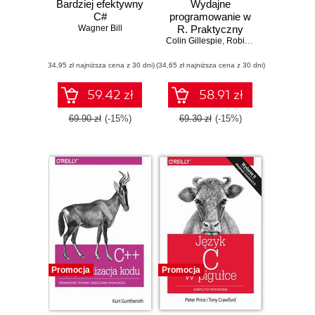
Bardziej efektywny
Wydajne
C#
programowanie w
Wagner Bill
R. Praktyczny
Colin Gillespie
przewodnik po
,
Robin Lovelace
lepszym
(34,95 zł najniższa cena z 30 dni)
(34,65 zł najniższa cena z 30 dni)
programowaniu
59.42 zł
58.91 zł
69.90 zł
(-15%)
69.30 zł
(-15%)
Promocja
Promocja