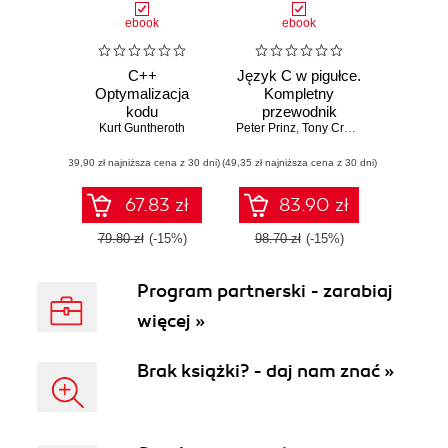
ebook
ebook
C++
Język C w pigułce.
Optymalizacja
Kompletny
kodu
przewodnik
Kurt Guntheroth
Peter Prinz
,
Tony Crawford
(39,90 zł najniższa cena z 30 dni)
(49,35 zł najniższa cena z 30 dni)
67.83 zł
83.90 zł
79.80 zł
(-15%)
98.70 zł
(-15%)
Program partnerski - zarabiaj
więcej »
Brak książki? - daj nam znać »