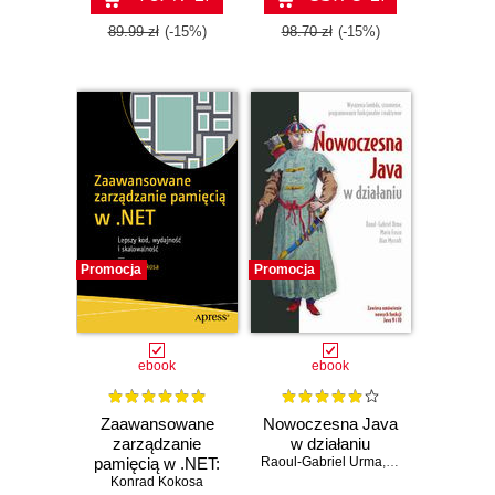
89.99 zł
(-15%)
98.70 zł
(-15%)
Promocja
Promocja
ebook
ebook
Zaawansowane
Nowoczesna Java
zarządzanie
w działaniu
pamięcią w .NET:
Raoul-Gabriel Urma
,
Mario Fusco
,
Alan
Konrad Kokosa
Lepszy kod,