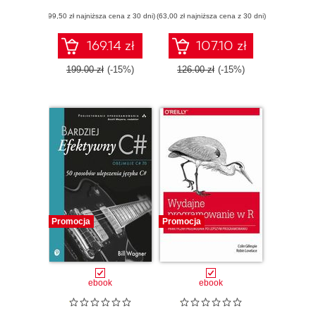
wydajność i
(99,50 zł najniższa cena z 30 dni)
skalowalność
(63,00 zł najniższa cena z 30 dni)
169.14 zł
107.10 zł
199.00 zł
(-15%)
126.00 zł
(-15%)
Promocja
Promocja
ebook
ebook