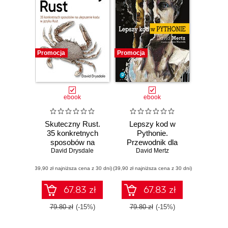
McGraw-Hill. W
ostatnich latach
oferta
wydawnicza
sukcesywnie jest
Promocja
Promocja
poszerzana o
książki dla dzieci i
młodzieży oraz o
ebook
ebook
poradniki
związane z
Skuteczny Rust.
Lepszy kod w
samorozwojem,
35 konkretnych
Pythonie.
zarządzaniem,
sposobów na
Przewodnik dla
czy hobby,
ulepszenie kodu w
David Drysdale
aspirujących
David Mertz
języku Rust
ekspertów
między innymi
(39,90 zł najniższa cena z 30 dni)
(39,90 zł najniższa cena z 30 dni)
dotyczące
fotografii,
67.83 zł
67.83 zł
elektroniki, a
79.80 zł
(-15%)
79.80 zł
(-15%)
nawet kulinariów.
Wiele z nich to