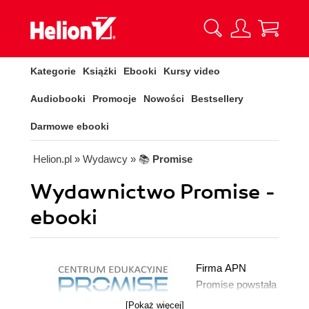
Kategorie
Książki
Ebooki
Kursy video
Audiobooki
Promocje
Nowości
Bestsellery
Darmowe ebooki
Helion.pl
» Wydawcy
» 📚
Promise
Wydawnictwo Promise -
ebooki
Firma APN
Promise powstała
na początku lat
[Pokaż więcej]