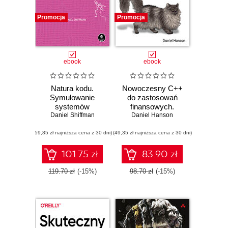
wydawniczą
Promocja
Promocja
ściśle związaną z
informatyką.
Komputerową
ofertę
ebook
ebook
wydawniczą
stanowią przede
Natura kodu.
Nowoczesny C++
wszystkim
Symulowanie
do zastosowań
systemów
finansowych.
tłumaczenia
naturalnych przy
Daniel Shiffman
Daniel Hanson
Podstawy
książek takich
użyciu JavaScript
programowania
wydawnictw jak
(59,85 zł najniższa cena z 30 dni)
(49,35 zł najniższa cena z 30 dni)
ilościowego
Microsoft Press i
101.75 zł
83.90 zł
innych brandów
należących do
119.70 zł
(-15%)
98.70 zł
(-15%)
grupy Pearson,
O’Reilly, Wiley &
Sons, Packt
Publishing czy