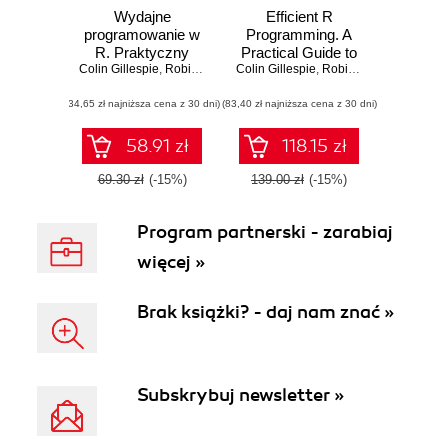
Wydajne
Efficient R
programowanie w
Programming. A
R. Praktyczny
Practical Guide to
Colin Gillespie
przewodnik po
,
Robin Lovelace
Colin Gillespie
Smarter
,
Robin Lovelace
lepszym
Programming
(34,65 zł najniższa cena z 30 dni)
programowaniu
(83,40 zł najniższa cena z 30 dni)
58.91 zł
118.15 zł
69.30 zł
(-15%)
139.00 zł
(-15%)
Program partnerski - zarabiaj
więcej »
Brak książki? - daj nam znać »
Subskrybuj newsletter »