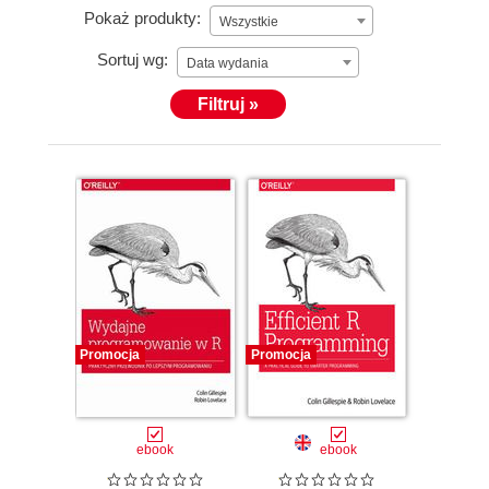
Pokaż produkty:
Wszystkie
Sortuj wg:
Data wydania
Filtruj »
Promocja
Promocja
ebook
ebook