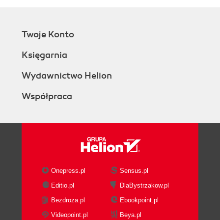
Twoje Konto
Księgarnia
Wydawnictwo Helion
Współpraca
Onepress.pl
Sensus.pl
Editio.pl
DlaBystrzakow.pl
Bezdroza.pl
Ebookpoint.pl
Videopoint.pl
Beya.pl