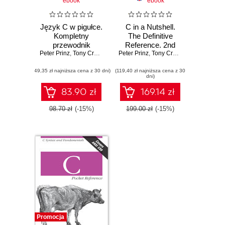
ebook
ebook
Język C w pigułce.
C in a Nutshell.
Kompletny
The Definitive
przewodnik
Reference. 2nd
Peter Prinz
,
Tony Crawford
Peter Prinz
Edition
,
Tony Crawford
(49,35 zł najniższa cena z 30 dni)
(119,40 zł najniższa cena z 30
dni)
83.90 zł
169.14 zł
98.70 zł
(-15%)
199.00 zł
(-15%)
Promocja