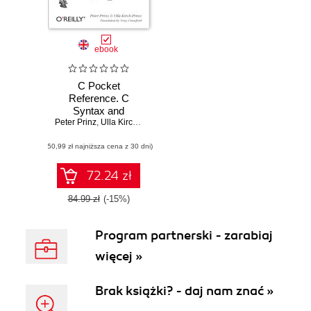
ebook
C Pocket
Reference. C
Syntax and
Peter Prinz
Fundamentals
,
Ulla Kirch-Prinz
(50,99 zł najniższa cena z 30 dni)
72.24 zł
84.99 zł
(-15%)
Program partnerski - zarabiaj
więcej »
Brak książki? - daj nam znać »