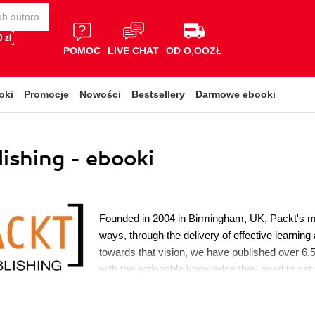
 zł
POMOC
LIVE CHAT
OD O,OOZŁ
oki
Promocje
Nowości
Bestsellery
Darmowe ebooki
shing - ebooki
Founded in 2004 in Birmingham, UK, Packt's mis
ways, through the delivery of effective learning
towards that vision, we have published over 6,5
with the actionable knowledge they need to get t
emerging technology or optimizing key skills in
also awarded over $1,000,000 through our Op