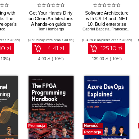
ing with
Get Your Hands Dirty
Software Architecture
e. The
on Clean Architecture.
with C# 14 and .NET
eloper's
A hands-on guide to
10. Build enterprise
tic coding
rco
creating clean web
Tom Hombergs
Gabriel Baptista
applications using
,
Francesco Abbruzzese
e Code
applications with code
microservices,
cena z 30 dni)
(3,68 zł najniższa cena z 30 dni)
examples in Java
(104,25 zł najniższa cena z 30 dni)
DevSecOps, EF Core,
and design patterns for
10 zł
4.41 zł
125.10 zł
Azure - Fifth Edition
(-10%)
4.90 zł
(-10%)
139.00 zł
(-10%)
Promocja
Nowość
Promocja