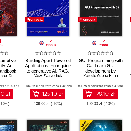
Promocja
Promocja
ok
ebook
ebook
tomotive
Building Agent-Powered
GUI Programming with
ity. An
Applications. Your guide
C#. Learn GUI
handbook
to generative AI, RAG,
development by
sser
ng modern
,
Dr. Dennis Kengo Oka
fine-tuning, and
Vasyl Zvarydchuk
Marcelo Guerra Hahn
building beginner-
latforms
orchestration for
friendly apps with
 cena z 30 dni)
(104,25 zł najniższa cena z 30 dni)
production use
(81,75 zł najniższa cena z 30 dni)
Blazor, MAUI, and
WinUI 3
10 zł
125.10 zł
98.10 zł
(-10%)
139.00 zł
(-10%)
109.00 zł
(-10%)