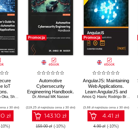
Promocja
Promocja
ok
ebook
ebook
Secure
Automotive
AngularJS: Maintaining
e IoT
Cybersecurity
Web Applications.
ons.
Engineering Handbook.
Learn AngularJS and
o Oka
obust IoT
,
Sharanukumar Nadahalli
Dr. Ahmad MK Nasser
The automotive
,
Jeff Yost
,
Ram Prasad Bojanki
Amos Q. Haviv
full-stack web
,
Dr. André Weimers
,
Rodrigo Branas
,
 next-gen
engineer's roadmap to
development
cena z 30 dni)
software
(119,25 zł najniższa cena z 30 dni)
cyber-resilient vehicles
(3,68 zł najniższa cena z 30 dni)
10 zł
143.10 zł
4.41 zł
-10%)
159.00 zł
(-10%)
4.90 zł
(-10%)