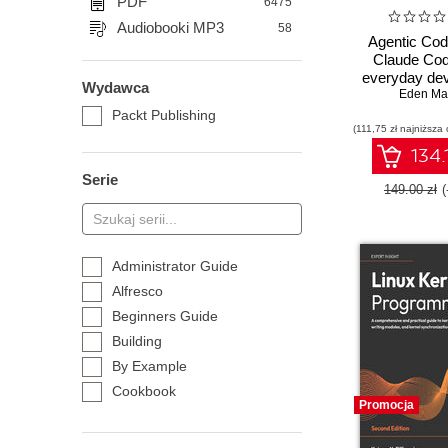
PDF
6475
Audiobooki MP3
58
Agentic Cod
Claude Cod
everyday dev
Wydawca
guide to agen
Eden Ma
with Claud
Packt Publishing
(111,75 zł najniższa 
134.
Serie
149.00 zł
Administrator Guide
Alfresco
Beginners Guide
Building
By Example
Cookbook
Promocja
Essentials
Expert Insight