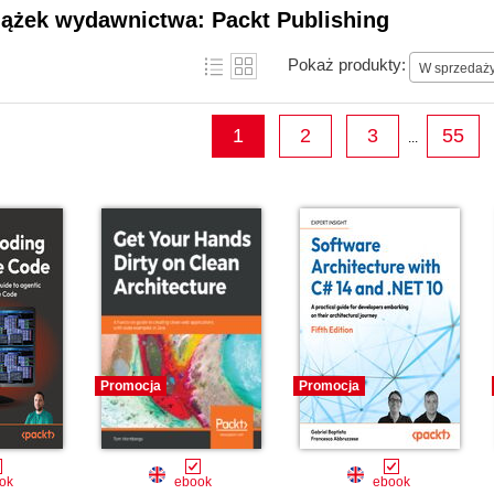
projects become household names along the w
iążek wydawnictwa: Packt Publishing
Pokaż produkty:
W sprzedaż
1
2
3
55
...
Promocja
Promocja
ok
ebook
ebook