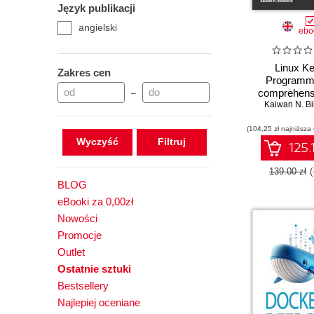
Język publikacji
Hands-on
angielski
How-to
ebo
Learn
Learning
Linux Ke
Zakres cen
Programmi
Mastering
comprehens
–
Other Role Guide
practical guide
Kaiwan N. Bi
Practical
internals, 
(104,25 zł najniższa
modules, an
Projects
Wyczyść
synchroniz
125.
Reference Guide
Second Ed
139.00 zł
BLOG
eBooki za 0,00zł
Nowości
Promocje
Outlet
Ostatnie sztuki
Bestsellery
Najlepiej oceniane