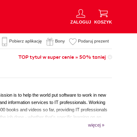
ZALOGUJ
KOSZYK
Pobierz aplikację
Bony
Podaruj prezent
TOP tytuł w super cenie » 50% taniej
sion is to help the world put software to work in new
 and information services to IT professionals. Working
00 books and videos so far, providing IT professionals
he job done - whether that's specific learning on an
 more established tools. As part of our mission, we have
więcej »
en Source Project Royalty scheme, helping numerous