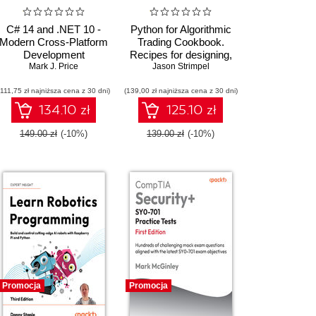
C# 14 and .NET 10 -
Python for Algorithmic
Modern Cross-Platform
Trading Cookbook.
Development
Recipes for designing,
Fundamentals. Build
Mark J. Price
building, and deploying
Jason Strimpel
modern websites and
algorithmic trading
(111,75 zł najniższa cena z 30 dni)
services with ASP.NET
(139,00 zł najniższa cena z 30 dni)
strategies with Python -
Core, Blazor, and EF
Second Edition
134.10 zł
125.10 zł
Core using Visual
Studio 2026 - Tenth
149.00 zł
(-10%)
139.00 zł
(-10%)
Edition
Promocja
Promocja