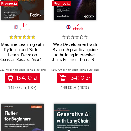
Promocja
Promocja
ebook
ebook
Machine Learning with
Web Development with
PyTorch and Scikit-
Blazor. A practical guide
Learn. Develop
to building interactive
Sebastian Raschka
machine learning and
,
Yuxi (Hayden) Liu
Jimmy Engström
UIs with C# 14 and
,
Vahid Mirjalili
,
Daniel Roth
,
Dmytro Dzhulgakov
deep learning models
.NET 10 - Fourth
(111,75 zł najniższa cena z 30 dni)
with Python
(149,00 zł najniższa cena z 30 dni)
Edition
134.10 zł
134.10 zł
149.00 zł
(-10%)
149.00 zł
(-10%)