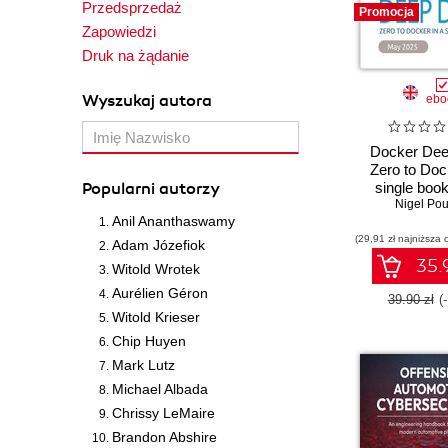
Przedsprzedaż
Promocja
Zapowiedzi
Druk na żądanie
Wyszukaj autora
ebo
Docker Dee
Zero to Doc
Popularni autorzy
single book 
Nigel Pou
Editio
Anil Ananthaswamy
(29,91 zł najniższa 
Adam Józefiok
35.9
Witold Wrotek
Aurélien Géron
39.90 zł
(
Witold Krieser
Chip Huyen
Mark Lutz
Michael Albada
Chrissy LeMaire
Brandon Abshire