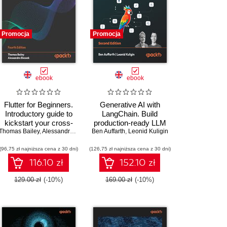
Promocja
Promocja
ebook
ebook
Flutter for Beginners.
Generative AI with
Introductory guide to
LangChain. Build
kickstart your cross-
production-ready LLM
Thomas Bailey
platform mobile app
,
Alessandro Biessek
Ben Auffarth
applications and
,
Leonid Kuligin
career with Flutter and
advanced agents using
(96,75 zł najniższa cena z 30 dni)
Dart - Fourth Edition
(126,75 zł najniższa cena z 30 dni)
Python, LangChain, and
LangGraph - Second
116.10 zł
152.10 zł
Edition
129.00 zł
(-10%)
169.00 zł
(-10%)