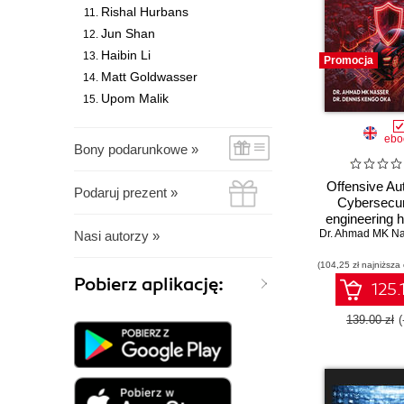
Rishal Hurbans
Jun Shan
Haibin Li
Promocja
Matt Goldwasser
Upom Malik
ebo
Bony podarunkowe »
Offensive Au
Podaruj prezent »
Cybersecur
engineering 
Dr. Ahmad MK Na
for exploiti
Nasi autorzy »
automotive p
(104,25 zł najniższa
Pobierz aplikację:
125.
139.00 zł