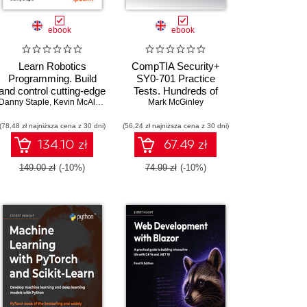
ebook
ebook
Learn Robotics
CompTIA Security+
Programming. Build
SY0-701 Practice
and control cutting-edge
Tests. Hundreds of
Danny Staple
,
Amit Malik
AI robots with
,
Prasad Gandham
,
Kevin McAleer
challenging mock exam
Mark McGinley
Raspberry Pi and
questions aligned with
(78,48 zł najniższa cena z 30 dni)
Python - Third Edition
(56,24 zł najniższa cena z 30 dni)
the latest SY0-701
exam objectives
134.10 zł
67.49 zł
149.00 zł
(-10%)
74.99 zł
(-10%)