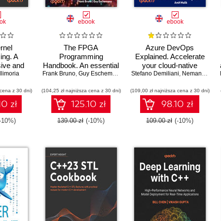
ok
ebook
ebook
rnel
The FPGA
Azure DevOps
ng. A
Programming
Explained. Accelerate
ive and
Handbook. An essential
your cloud-native
 to kernel
llimoria
Frank Bruno
guide to FPGA design
,
Guy Eschemann
Stefano Demiliani
software development
,
Nemanja Jovic
writing
for transforming ideas
with Azure DevOps for
 cena z 30 dni)
d kernel
(104,25 zł najniższa cena z 30 dni)
into hardware using
(109,00 zł najniższa cena z 30 dni)
Cloud Excellence -
ation -
SystemVerilog and
Second Edition
10 zł
125.10 zł
98.10 zł
ition
VHDL - Second Edition
(-10%)
139.00 zł
(-10%)
109.00 zł
(-10%)