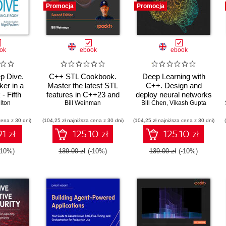
Promocja
Promocja
ok
ebook
ebook
p Dive.
C++ STL Cookbook.
Deep Learning with
ker in a
Master the latest STL
C++. Design and
- Fifth
features in C++23 and
deploy neural networks
lton
n
26 with practical
Bill Weinman
using CUDA for high-
Bill Chen
,
Vikash Gupta
recipes for modern C++
performance AI in C++
cena z 30 dni)
(104,25 zł najniższa cena z 30 dni)
development - Second
(104,25 zł najniższa cena z 30 dni)
Edition
1 zł
125.10 zł
125.10 zł
-10%)
139.00 zł
(-10%)
139.00 zł
(-10%)