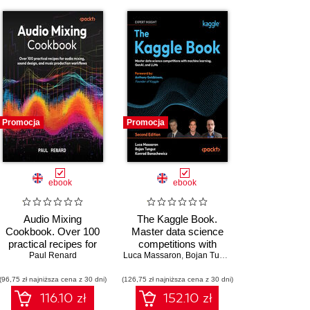
Promocja
Promocja
ebook
ebook
Audio Mixing
The Kaggle Book.
Cookbook. Over 100
Master data science
practical recipes for
competitions with
audio mixing, sound
Paul Renard
Luca Massaron
machine learning,
,
Bojan Tunguz
,
Konrad Banachew
design, and music
GenAI, and LLMs -
(96,75 zł najniższa cena z 30 dni)
production workflows
(126,75 zł najniższa cena z 30 dni)
Second Edition
116.10 zł
152.10 zł