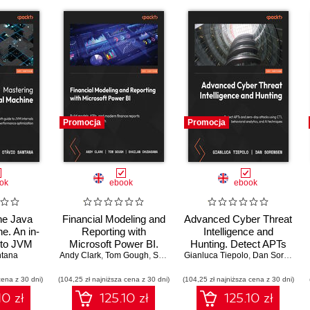
Promocja
Promocja
ok
ebook
ebook
he Java
Financial Modeling and
Advanced Cyber Threat
e. An in-
Reporting with
Intelligence and
 to JVM
Microsoft Power BI.
Hunting. Detect APTs
ntana
 and
Build models, KPIs, and
Andy Clark
,
Tom Gough
,
Shailan Chudasama
Gianluca Tiepolo
and zero-day attacks
,
Marissa Thomas
,
Dan Sorensen
ance
modern finance reports
using CTI, behavioral
cena z 30 dni)
tion
(104,25 zł najniższa cena z 30 dni)
in Power BI from
(104,25 zł najniższa cena z 30 dni)
analytics, and AI
scratch
techniques
10 zł
125.10 zł
125.10 zł