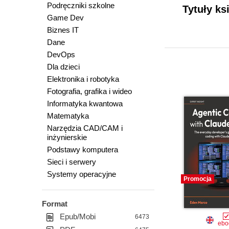
Podręczniki szkolne
Tytuły ks
Game Dev
Biznes IT
Dane
DevOps
Dla dzieci
Elektronika i robotyka
Fotografia, grafika i wideo
Informatyka kwantowa
Matematyka
Narzędzia CAD/CAM i
inżynierskie
Podstawy komputera
Sieci i serwery
Systemy operacyjne
Promocja
Format
Epub/Mobi
6473
ebo