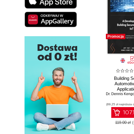
Promocja
ebo
Building 
Automotiv
Applicati
Dr. Dennis Keng
Developing r
solutions for
(89,25 zł najniższa 
automotive 
107.
119.00 zł
(