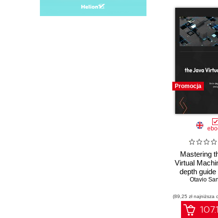
Promocja
ebo
Mastering t
Virtual Machin
depth guide
Otavio Sa
internals
perform
(89,25 zł najniższa 
optimiza
107.