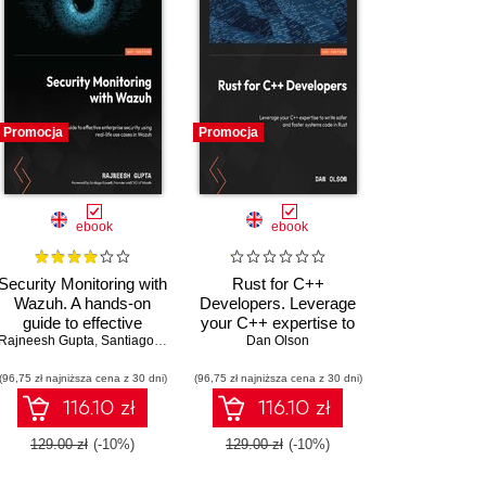
Promocja
Promocja
ebook
ebook
Security Monitoring with
Rust for C++
Wazuh. A hands-on
Developers. Leverage
guide to effective
your C++ expertise to
kirch
Matthew Frisbie
Rajneesh Gupta
enterprise security
,
Chandermani Arora
,
Santiago Bassett
write safer and faster
Dan Olson
using real-life use
systems code in Rust
(96,75 zł najniższa cena z 30 dni)
cases in Wazuh
(96,75 zł najniższa cena z 30 dni)
116.10 zł
116.10 zł
129.00 zł
(-10%)
129.00 zł
(-10%)