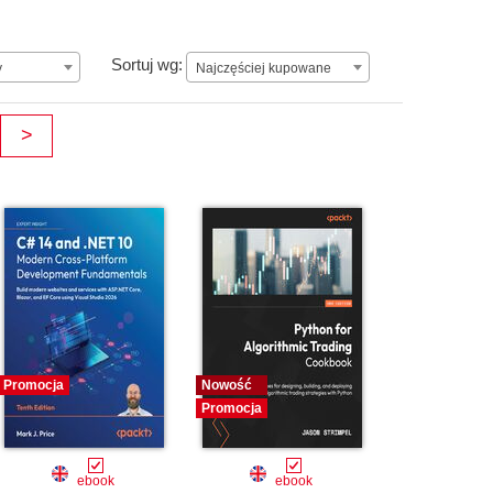
ay.
Najczęściej kupowane
Sortuj wg:
y
Najczęściej kupowane
>
Promocja
Nowość
Promocja
ebook
ebook