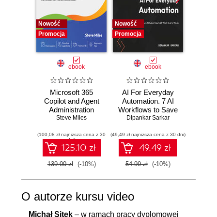
Nowość
Nowość
Promocj
Promocja
Promocja
ebook
ebook
Microsoft 365
AI For Everyday
Learni
Copilot and Agent
Automation. 7 AI
Foundr
Administration
Workflows to Save
deploy
Fundamentals.
Steve Miles
Hours at Work
Dipankar Sarkar
AI sol
Edu
Build practical
Every Week
Microso
(100,08 zł najniższa cena z 30
skills and
(49,49 zł najniższa cena z 30 dni)
(116,10 zł 
AI d
dni)
confidently prepare
p
125.10 zł
49.49 zł
for the Microsoft
AB-900 certification
139.00 zł
(-10%)
54.99 zł
(-10%)
129.0
exam
O autorze kursu video
Michał Sitek
– w ramach pracy dyplomowej