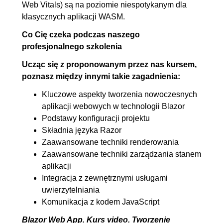
Web Vitals) są na poziomie niespotykanym dla
8.1. Autoryzacja i
00:31:16
klasycznych aplikacji WASM.
uwierzytelnianie (szablon
Co Cię czeka podczas naszego
individual authentication)
profesjonalnego szkolenia
8.2. Integracja z TOTP (Google
00:16:44
Ucząc się z proponowanym przez nas kursem,
Authenticator, MS
poznasz między innymi takie zagadnienia:
Authenticator) oraz z
Kluczowe aspekty tworzenia nowoczesnych
providerami OAuth (social login
aplikacji webowych w technologii Blazor
poprzez konto Microsoft)
Podstawy konfiguracji projektu
Składnia języka Razor
9. JS Interop
00:29:23
Zaawansowane techniki renderowania
9.1. Wywoływanie JS z C# i
OGLĄDAJ »
Zaawansowane techniki zarządzania stanem
C# z JS
00:06:44
aplikacji
Integracja z zewnętrznymi usługami
9.2. Modularyzacja JS, TS,
00:16:56
uwierzytelniania
gulp
Komunikacja z kodem JavaScript
9.3. Obsługa błędów przy
00:05:43
Blazor Web App. Kurs video. Tworzenie