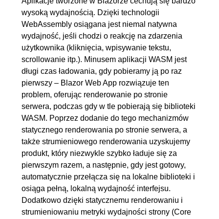
Aplikacje tworzone w Blazorze cechują się bardzo
6.2. Outlety
00:05:59
wysoką wydajnością. Dzięki technologii
6.3. Event handling
OGLĄDAJ »
WebAssembly osiągana jest niemal natywna
00:10:16
wydajność, jeśli chodzi o reakcję na zdarzenia
użytkownika (kliknięcia, wpisywanie tekstu,
6.4. Parametry komponentów i
00:21:23
scrollowanie itp.). Minusem aplikacji WASM jest
ich binding
długi czas ładowania, gdy pobieramy ją po raz
pierwszy – Blazor Web App rozwiązuje ten
7. Formularze
01:20:10
problem, oferując renderowanie po stronie
7.1. Data binding
00:14:40
serwera, podczas gdy w tle pobierają się biblioteki
7.2. Walidacja (z pomocą
00:13:52
WASM. Poprzez dodanie do tego mechanizmów
statycznego renderowania po stronie serwera, a
FluentValidation)
także strumieniowego renderowania uzyskujemy
7.3. EditForm komponent
00:33:57
produkt, który niezwykle szybko ładuje się za
7.4. Obsługa wgrywania i
00:17:41
pierwszym razem, a następnie, gdy jest gotowy,
pobierania plików (poprzez
automatycznie przełącza się na lokalne biblioteki i
osiąga pełną, lokalną wydajność interfejsu.
InputFile)
Dodatkowo dzięki statycznemu renderowaniu i
8. Identity
00:48:00
strumieniowaniu metryki wydajności strony (Core