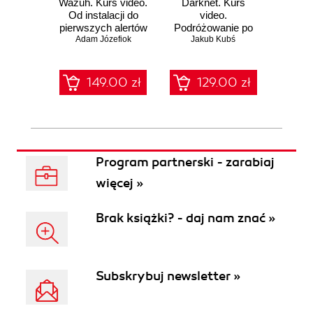
Wazuh. Kurs video.
Darknet. Kurs
Metas
Od instalacji do
video.
vid
pierwszych alertów
Podróżowanie po
pene
Adam Józefiok
ciemnej stronie
Jakub Kubś
Ad
ł
sieci
zabe
149.00 zł
129.00 zł
1
Program partnerski - zarabiaj
więcej »
Brak książki? - daj nam znać »
Subskrybuj newsletter »