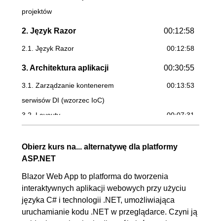
projektów
2. Język Razor
00:12:58
2.1. Język Razor
00:12:58
3. Architektura aplikacji
00:30:55
3.1. Zarządzanie kontenerem
00:13:53
serwisów DI (wzorzec IoC)
3.2. Layouty
00:07:31
3.3. Izolacja CSS (i JS)
00:09:31
Obierz kurs na... alternatywę dla platformy
4. Routing
00:26:59
ASP.NET
4.1. Route params
00:05:18
Blazor Web App to platforma do tworzenia
4.2. Nawigacja między
00:07:28
interaktywnych aplikacji webowych przy użyciu
stronami
języka C# i technologii .NET, umożliwiająca
4.3. Statyczne pliki
00:03:25
uruchamianie kodu .NET w przeglądarce. Czyni ją