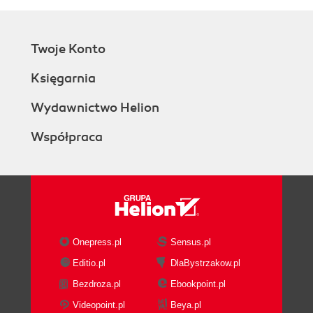
Twoje Konto
Księgarnia
Wydawnictwo Helion
Współpraca
Onepress.pl
Sensus.pl
Editio.pl
DlaBystrzakow.pl
Bezdroza.pl
Ebookpoint.pl
Videopoint.pl
Beya.pl