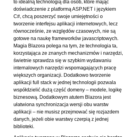
to idealną technologią dla osób, które mając
4.4. Enhanced Page
00:10:48
doświadczenie z platformą ASP.NET i językiem
Navigation, Form Enhance
C#, chcą poszerzyć swoje umiejętności o
tworzenie interfejsu aplikacji internetowych, lecz
5. Renderowanie
00:58:10
równocześnie, ze względów czasowych, nie są
5.1. Kolejność renderowania
00:15:00
gotowe na naukę frameworków javascriptowych.
komponentów
Magia Blazora polega na tym, że technologia ta,
korzystająca ze znanych mechanizmów i narzędzi,
5.2. Rodzaje renderowania
00:19:26
świetnie sprawdza się w szybkim wydawaniu
(@rendermode)
internalowych narzędzi wspomagających pracę
5.3. Stream rendering
00:09:45
większych organizacji. Dodatkowo tworzenie
5.4. Przekazywanie stanu
00:13:59
aplikacji full stack w jednej technologii pozwala
współdzielić dużą część domeny – modele, logikę
między serwerem, a klientem
biznesową. Dodatkowym atutem Blazora jest
(PersistentComponentState)
ułatwiona synchronizacja wersji obu warstw
6. Komponenty
00:49:33
aplikacji – nie musisz przejmować się rozjazdem
danych, jeżeli obie warstwy czerpią z jednej
6.1. Cykl życia komponentów (i
00:11:55
biblioteki.
serwisów DI)