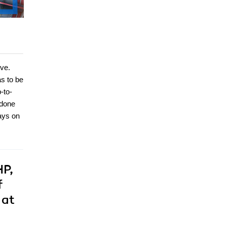
ve.
s to be
-to-
 done
ays on
HP,
f
 at