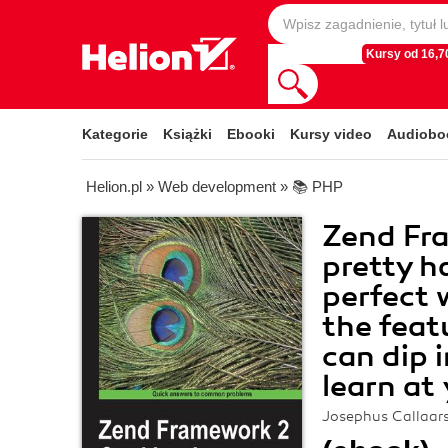
Kursy od 16,70
Kategorie
Książki
Ebooki
Kursy video
Audiobo
Helion.pl
»
Web development
»
📚 PHP
Zend Fra
pretty h
perfect 
the feat
can dip 
learn at
Josephus Callaar