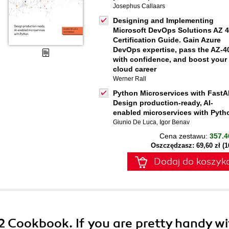
Josephus Callaars
Designing and Implementing
Microsoft DevOps Solutions AZ 
Certification Guide. Gain Azure
DevOps expertise, pass the AZ-4
with confidence, and boost your
cloud career
Werner Rall
Python Microservices with FastA
Design production-ready, AI-
enabled microservices with Pyth
Giunio De Luca
,
Igor Benav
Cena zestawu:
357.4
Oszczędzasz: 69,60 zł (
Dodaj do koszyk
 Cookbook. If you are pretty handy wi