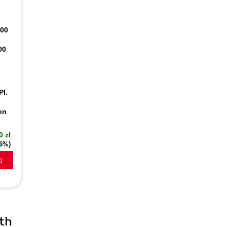
400
00
PI.
on
0 zł
16%)
a
th