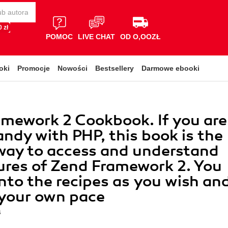
 zł
POMOC
LIVE CHAT
OD O,OOZŁ
oki
Promocje
Nowości
Bestsellery
Darmowe ebooki
mework 2 Cookbook. If you are
andy with PHP, this book is the
way to access and understand
ures of Zend Framework 2. You
into the recipes as you wish an
 your own pace
s