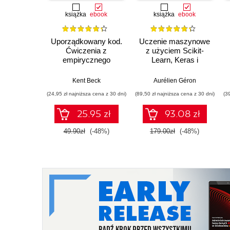
książka
ebook
książka
ebook
Uporządkowany kod.
Uczenie maszynowe
Ćwiczenia z
z użyciem Scikit-
empirycznego
Learn, Keras i
projektowania
TensorFlow. Wydanie
oprogramowania
III
Kent Beck
Aurélien Géron
(24,95 zł najniższa cena z 30 dni)
(89,50 zł najniższa cena z 30 dni)
(3
25.95 zł
93.08 zł
49.90zł
(-48%)
179.00zł
(-48%)