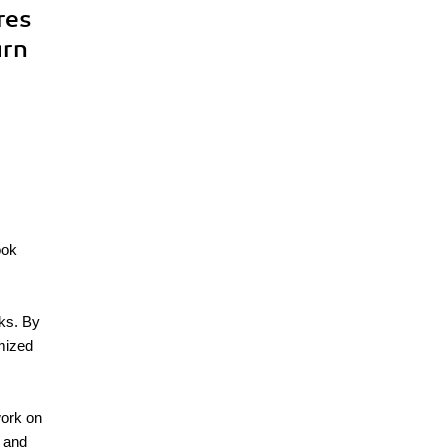
res
arn
ook
rks. By
imized
work on
s and