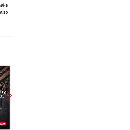
 make
 also
Promocja
Promocja
Promoc