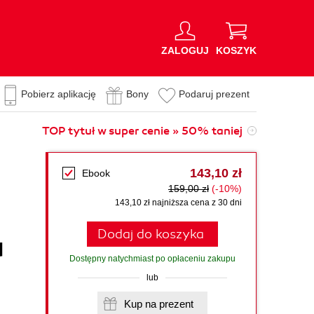
ZALOGUJ
KOSZYK
Pobierz aplikację
Bony
Podaruj prezent
TOP tytuł w super cenie » 50% taniej
143,10 zł
Ebook
159,00 zł
(-10%)
143,10 zł najniższa cena z 30 dni
Dodaj do koszyka
d
Dostępny natychmiast po opłaceniu zakupu
lub
Kup na prezent