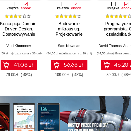
książka
ebook
książka
ebook
książka
eboo
Koncepcja Domain-
Budowanie
Pragmatyczn
Driven Design.
mikrousług.
programista. 
Dostosowywanie
Projektowanie
czeladnika d
architektury aplikacji
drobnoziarnistych
mistrza. Wydani
do strategii
systemów. Wydanie
Vlad Khononov
Sam Newman
David Thomas
,
Andrew
biznesowej
II
9,50 zł najniższa cena z 30 dni)
(54,50 zł najniższa cena z 30 dni)
(44,50 zł najniższa cena 
41.08 zł
56.68 zł
46.28 
79.00zł
(-48%)
109.00zł
(-48%)
89.00zł
(-48%