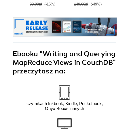
zas
39.90zł
(-15%)
149.00zł
(-49%)
79.0
Wyd
Ebooka
"Writing and Querying
MapReduce Views in CouchDB"
przeczytasz na:
czytnikach Inkbook, Kindle, Pocketbook,
Onyx Booxs i innych