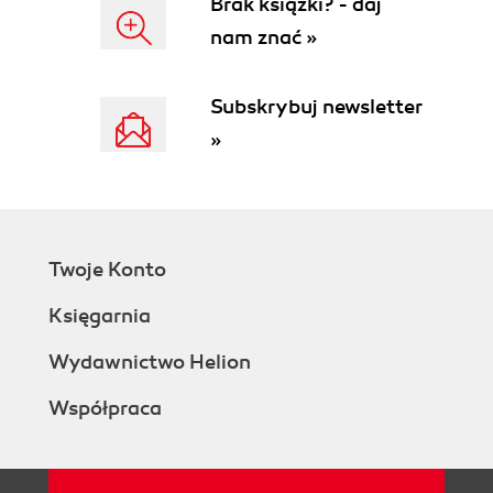
Brak książki? - daj
Skip
nam znać »
Reversing Output
Grouping
Exact Grouping
Subskrybuj newsletter
Group Levels
»
Including Documents
5. MapReduce Views for SQL Users
Documents
Views
Compound Keys
Twoje Konto
Relationships
One to Many
Księgarnia
Embedded JSON array
Related documents
Wydawnictwo Helion
Many to Many
Współpraca
List of keys
Books and related author
data
Authors and related book