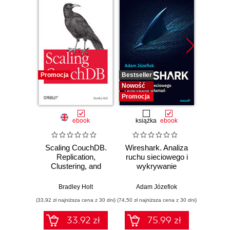
Promocja
Bestseller
Bestselle
Nowość
Nowość
Promocja
Promocj
ebook
książka
ebook
ksią
Scaling CouchDB.
Wireshark. Analiza
SQL dl
Replication,
ruchu sieciowego i
d
Clustering, and
wykrywanie
Skutecz
Administration
włamań
dane
war
Bradley Holt
Adam Józefiok
Jun Sha
wnios
(33,92 zł najniższa cena z 30 dni)
(74,50 zł najniższa cena z 30 dni)
(39,50 zł naj
zaaw
SQL n
33.92 zł
75.99 zł
prak