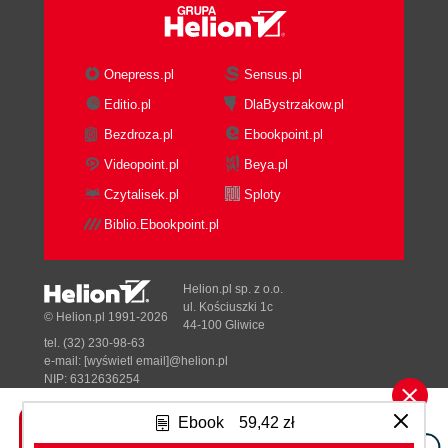
data
Books and related author
references
Onepress.pl
Sensus.pl
Authors and related book
Editio.pl
DlaBystrzakow.pl
references
Bezdroza.pl
Ebookpoint.pl
Relationship document
Books and related authors
Videopoint.pl
Beya.pl
Authors and related books
Czytalisek.pl
Sploty
About the Author
Biblio.Ebookpoint.pl
SPECIAL OFFER: Upgrade this ebook with
OReilly
Helion.pl sp. z o.o.
ul. Kościuszki 1c
© Helion.pl 1991-2026
44-100 Gliwice
tel. (32) 230-98-63
e-mail:
[wyświetl email]@helion.pl
NIP: 6312636254
Regon: 241989027
Ebook
59,42 zł
Designed with ♥ by
Tonik.pl