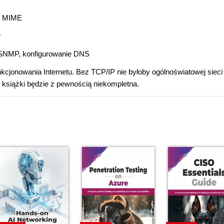
e MIME
w
ół SNMP, konfigurowanie DNS
kcjonowania Internetu. Bez TCP/IP nie byłoby ogólnoświatowej sieci
j książki będzie z pewnością niekompletna.