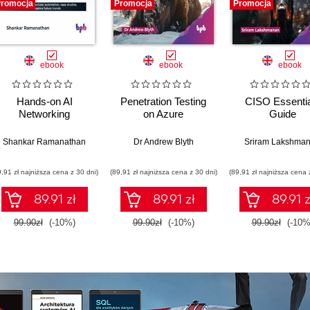
romocja
Promocja
Promocja
ebook
ebook
ebook
Hands-on AI
Penetration Testing
CISO Essentia
Networking
on Azure
Guide
Shankar Ramanathan
Dr Andrew Blyth
Sriram Lakshma
9,91 zł najniższa cena z 30 dni)
(89,91 zł najniższa cena z 30 dni)
(89,91 zł najniższa cena 
89.91 zł
89.91 zł
89.91 z
99.90zł
(-10%)
99.90zł
(-10%)
99.90zł
(-10%