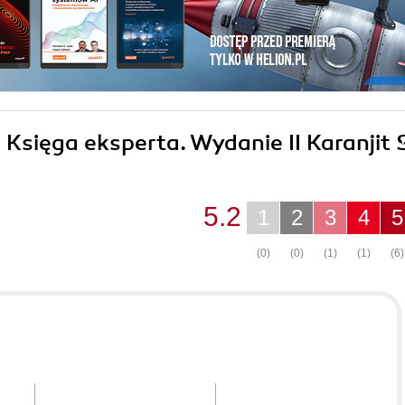
. Księga eksperta. Wydanie II Karanjit 
5.2
1
2
3
4
5
(0)
(0)
(1)
(1)
(6)