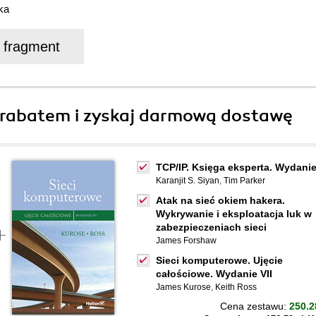
ka
j fragment
rabatem i zyskaj darmową dostawę
TCP/IP. Księga eksperta. Wydanie 
Karanjit S. Siyan
,
Tim Parker
Atak na sieć okiem hakera.
Wykrywanie i eksploatacja luk w
zabezpieczeniach sieci
James Forshaw
Sieci komputerowe. Ujęcie
całościowe. Wydanie VII
James Kurose
,
Keith Ross
Cena zestawu:
250.2