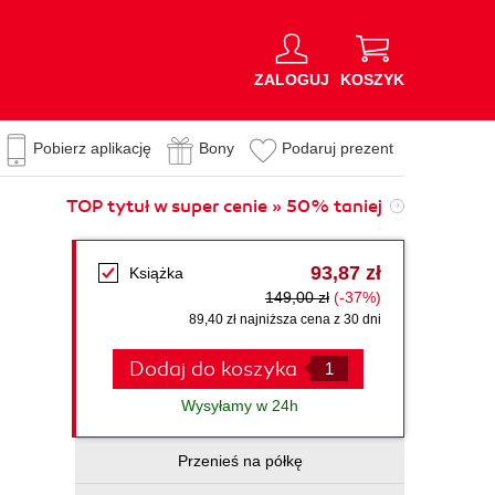
ZALOGUJ
KOSZYK
Pobierz aplikację
Bony
Podaruj prezent
TOP tytuł w super cenie » 50% taniej
93,87 zł
Książka
149,00 zł
(-37%)
89,40 zł najniższa cena z 30 dni
Dodaj do koszyka
Wysyłamy w 24h
Przenieś na półkę