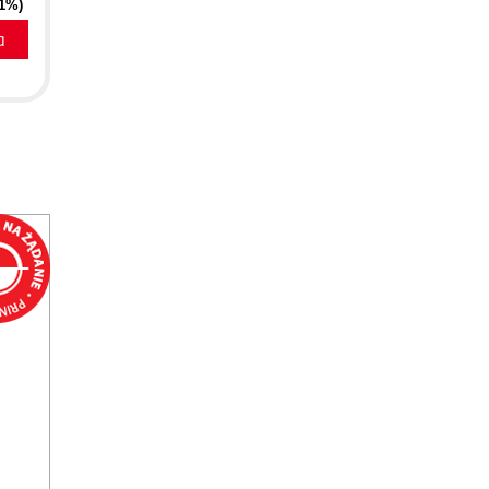
41%)
a