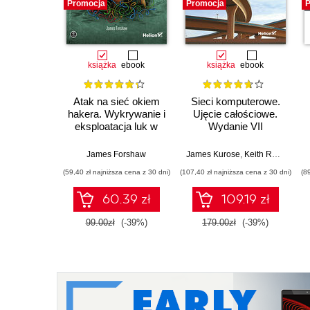
Promocja
Promocja
P
książka
ebook
książka
ebook
Atak na sieć okiem
Sieci komputerowe.
hakera. Wykrywanie i
Ujęcie całościowe.
eksploatacja luk w
Wydanie VII
zabezpieczeniach
sieci
James Forshaw
James Kurose
,
Keith Ross
(59,40 zł najniższa cena z 30 dni)
(107,40 zł najniższa cena z 30 dni)
(8
60.39 zł
109.19 zł
99.00zł
(-39%)
179.00zł
(-39%)