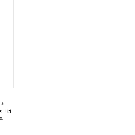
ch
 i jej
e.