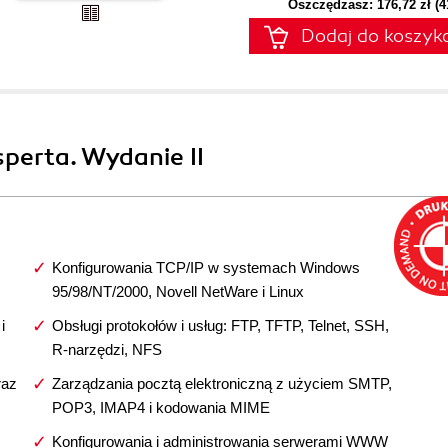
Oszczędzasz: 176,72 zł (
Dodaj do koszyk
sperta. Wydanie II
Konfigurowania TCP/IP w systemach Windows
95/98/NT/2000, Novell NetWare i Linux
i
Obsługi protokołów i usług: FTP, TFTP, Telnet, SSH,
R-narzędzi, NFS
raz
Zarządzania pocztą elektroniczną z użyciem SMTP,
POP3, IMAP4 i kodowania MIME
Konfigurowania i administrowania serwerami WWW