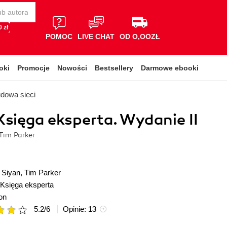
 zł
POMOC
LIVE CHAT
OD O,OOZŁ
oki
Promocje
Nowości
Bestsellery
Darmowe ebooki
dowa sieci
Księga eksperta. Wydanie II
 Tim Parker
. Siyan
,
Tim Parker
Księga eksperta
on
5.2
/
6
Opinie:
13