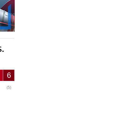
S.
6
(5)