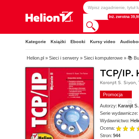
Inż. zwrotna 39,90
Kategorie
Książki
Ebooki
Kursy video
Audiobo
Helion.pl
»
Sieci i serwery
»
Sieci komputerowe
»
📚 Bu
TCP/IP. 
Karanjit S. Siyan,
Promocja
Autorzy:
Karanjit S
Serie wydawnicze:
Wydawnictwo:
Heli
Ocena:
Stron:
944