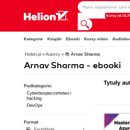
Kursy od 16,70
Kategorie
Książki
Ebooki
Kursy video
Audiobo
Helion.pl
» Autorzy
» 📚
Arnav Sharma
Arnav Sharma - ebooki
Tytuły au
Podkategorie:
Cyberbezpieczeństwo i
hacking
DevOps
Format
Epub/Mobi
1