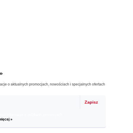
»
macje o aktualnych promocjach, nowościach i specjalnych ofertach
Zapisz
il informacje o zniżkach, promocjach
więcej »