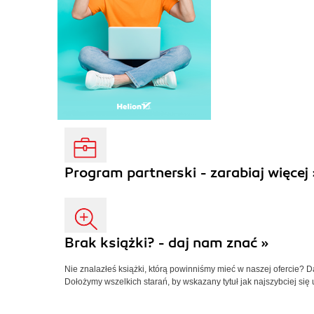
Program partnerski - zarabiaj więcej 
Brak książki? - daj nam znać »
Nie znalazłeś książki, którą powinniśmy mieć w naszej ofercie? 
Dołożymy wszelkich starań, by wskazany tytuł jak najszybciej się 