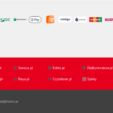
l
Sensus.pl
Editio.pl
DlaBystrzakow.pl
pl
Beya.pl
Czytalisek.pl
Sploty
il]@helion.pl