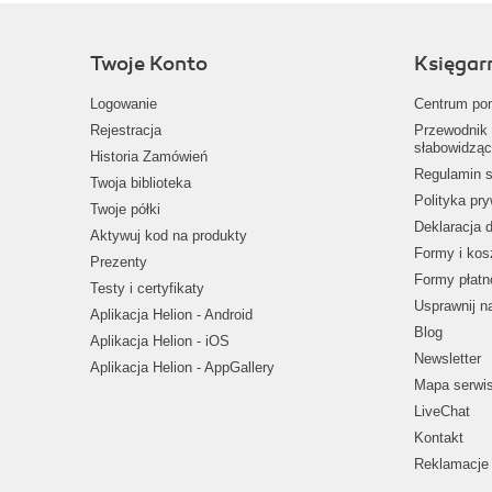
Twoje Konto
Księgar
Logowanie
Centrum po
Rejestracja
Przewodnik 
słabowidząc
Historia Zamówień
Regulamin s
Twoja biblioteka
Polityka pr
Twoje półki
Deklaracja 
Aktywuj kod na produkty
Formy i kos
Prezenty
Formy płatn
Testy i certyfikaty
Usprawnij 
Aplikacja Helion - Android
Blog
Aplikacja Helion - iOS
Newsletter
Aplikacja Helion - AppGallery
Mapa serwi
LiveChat
Kontakt
Reklamacje 