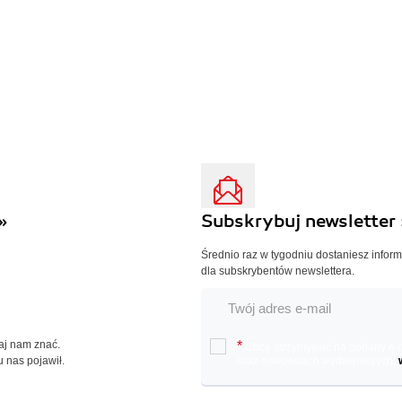
»
Subskrybuj newsletter 
Średnio raz w tygodniu dostaniesz infor
dla subskrybentów newslettera.
Daj nam znać.
*
Chcę otrzymywać na podany e-ma
u nas pojawił.
oraz nowościach wydawniczych.