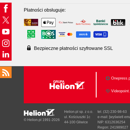
Płatności obsługuje:
Bezpieczne płatności szyfrowane SSL
Onepress.p
Videopoint.
Helion.pl sp. z o.o.
tel. (32) 230-98-63
ul. Kościuszki 1c
e-mail:
[wyświetl ema
© Helion.pl 1991-2026
44-100 Gliwice
NIP: 6312636254
Regon: 241989027