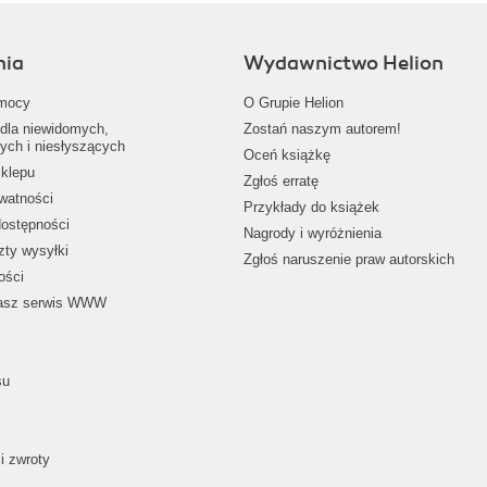
nia
Wydawnictwo Helion
mocy
O Grupie Helion
dla niewidomych,
Zostań naszym autorem!
ych i niesłyszących
Oceń książkę
klepu
Zgłoś erratę
ywatności
Przykłady do książek
dostępności
Nagrody i wyróżnienia
zty wysyłki
Zgłoś naruszenie praw autorskich
ości
nasz serwis WWW
su
i zwroty