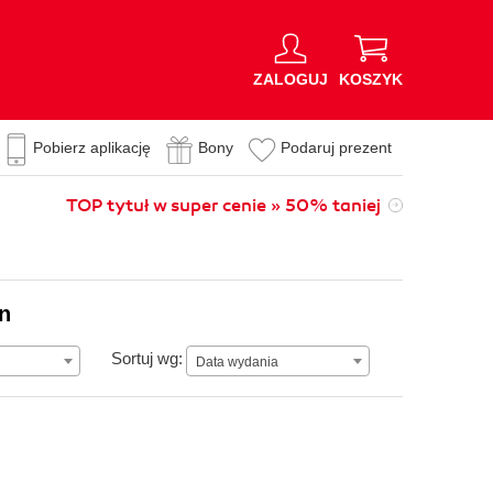
ZALOGUJ
KOSZYK
Pobierz aplikację
Bony
Podaruj prezent
TOP tytuł w super cenie » 50% taniej
on
Data wydania
Sortuj wg:
Data wydania