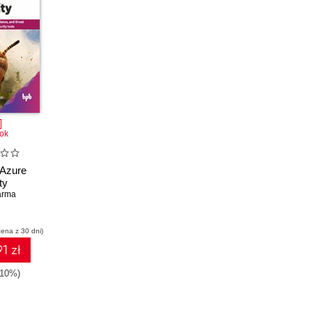
ok
 Azure
ty
arma
cena z 30 dni)
1 zł
-10%)