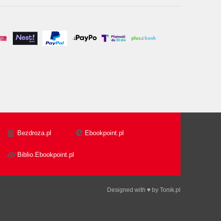
Bezdroza.pl
Ebookpoint.pl
Biblio.Ebookpoint.pl
Designed with ♥ by
Tonik.pl