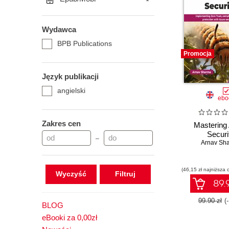
Wydawca
BPB Publications
Promocja
Język publikacji
angielski
ebo
Zakres cen
Mastering
Securi
–
Arnav Sh
(46,15 zł najniższa 
Wyczyść
89.9
99.90 zł
(
BLOG
eBooki za 0,00zł