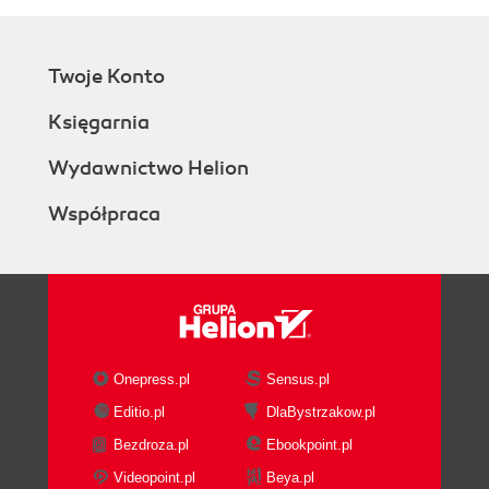
Twoje Konto
Księgarnia
Wydawnictwo Helion
Współpraca
Onepress.pl
Sensus.pl
Editio.pl
DlaBystrzakow.pl
Bezdroza.pl
Ebookpoint.pl
Videopoint.pl
Beya.pl