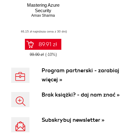
Mastering Azure
Security
Arnav Sharma
(46,15 zł najniższa cena z 30 dni)
89.91 zł
99.90 zł
(-10%)
Program partnerski - zarabiaj
więcej »
Brak książki? - daj nam znać »
Subskrybuj newsletter »