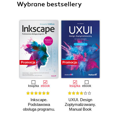
Wybrane bestsellery
Promocja
Promocja
Promocj
książka
ebook
książka
ebook
Inkscape.
UXUI. Design
UXUI
Podstawowa
Zoptymalizowany.
Zoptym
obsługa programu.
Manual Book
Work
wydanie II