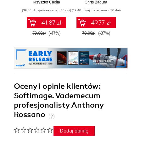
rozszerzone i
Krzysztof Cieśla
Chris Badura
Chr
uzupełnione
(39,50 zł najniższa cena z 30 dni)
(47,40 zł najniższa cena z 30 dni)
(35,94 zł naj
41.87 zł
49.77 zł
79.00zł
(-47%)
79.00zł
(-37%)
59.9
Oceny i opinie klientów:
Softimage. Vademecum
profesjonalisty Anthony
Rossano
Dodaj opinię