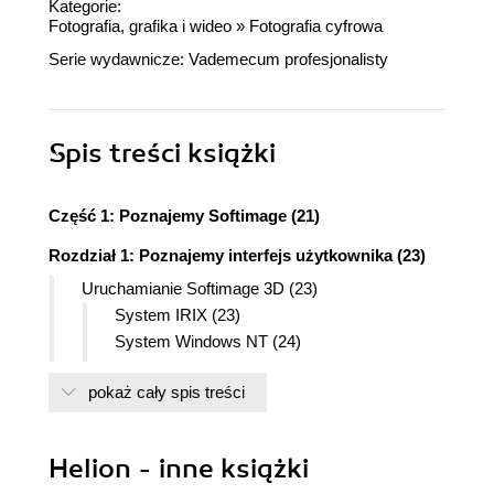
Kategorie:
Fotografia, grafika i wideo
»
Fotografia cyfrowa
Serie wydawnicze:
Vademecum profesjonalisty
Spis treści
książki
Część 1: Poznajemy Softimage (21)
Rozdział 1: Poznajemy interfejs użytkownika (23)
Uruchamianie Softimage 3D (23)
System IRIX (23)
System Windows NT (24)
Podobieństwa przy uruchamianiu programu
pokaż cały spis treści
(24)
Wymagania sprzętowe programu (25)
Organizacja interfejsu Softimage 3D (25)
Helion - inne książki
Moduły (27)