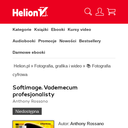
Kategorie
Książki
Ebooki
Kursy video
Audiobooki
Promocje
Nowości
Bestsellery
Darmowe ebooki
Helion.pl
»
Fotografia, grafika i wideo
»
📚 Fotografia
cyfrowa
Softimage. Vademecum
profesjonalisty
Anthony Rossano
Niedostępna
Autor:
Anthony Rossano