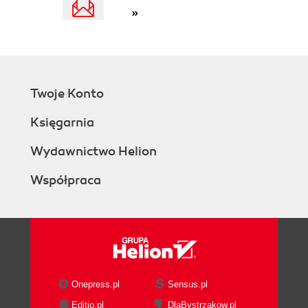
»
Krzywe typu NURBS (51)
Zamknięte krzywe (51)
Płaszczyzny (52)
Środki (52)
Ścianki (52)
Twoje Konto
Obiekty zbudowane ze ścianek (54)
Normalne (54)
Księgarnia
Łaty (55)
Aproksymacja i pokrywanie ściankami
Wydawnictwo Helion
(57)
Współpraca
Łaty oparte na krzywych NURBS (58)
Zakończenie (59)
Rozdział 2: Początek pracy - poruszamy się w
przestrzeni (61)
Tworzenie sceny (61)
Zapisywanie scen (62)
Onepress.pl
Sensus.pl
Menu GET (62)
Editio.pl
DlaBystrzakow.pl