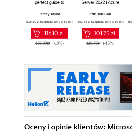
perfect guide to
Server 2022 i Azure
successful VMware
SQL Database
Virtual SAN
Jeffrey Taylor
Itzik Ben-Gan
implementation and
(116,10 zł najniższa cena z 30 dni)
(101,75 zł najniższa cena z 30 dni)
(8
operations, with
recipes to guide you
116.10 zł
101.75 zł
through the process
129.00zł
(-10%)
119.70zł
(-15%)
Oceny i opinie klientów: Micro