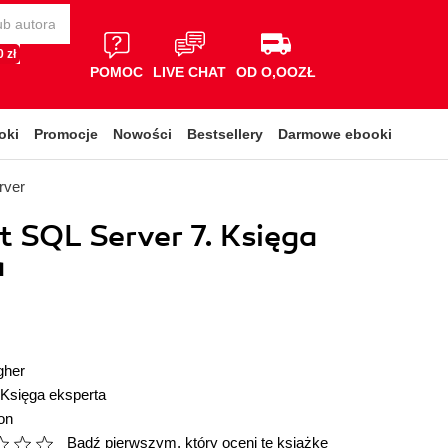
 zł
POMOC
LIVE CHAT
OD O,OOZŁ
oki
Promocje
Nowości
Bestsellery
Darmowe ebooki
rver
t SQL Server 7. Księga
a
gher
Księga eksperta
on
Bądź pierwszym, który oceni tę książkę