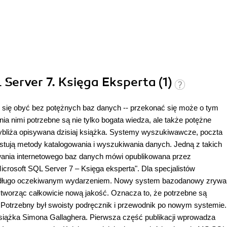
 Server 7. Księga Eksperta (1)
 się obyć bez potężnych baz danych -- przekonać się może o tym
nia nimi potrzebne są nie tylko bogata wiedza, ale także potężne
rzybliża opisywana dzisiaj książka. Systemy wyszukiwawcze, poczta
stują metody katalogowania i wyszukiwania danych. Jedną z takich
wania internetowego baz danych mówi opublikowana przez
crosoft SQL Server 7 – Księga eksperta". Dla specjalistów
ło długo oczekiwanym wydarzeniem. Nowy system bazodanowy zrywa
tworząc całkowicie nową jakość. Oznacza to, że potrzebne są
 Potrzebny był swoisty podręcznik i przewodnik po nowym systemie.
iążka Simona Gallaghera. Pierwsza część publikacji wprowadza