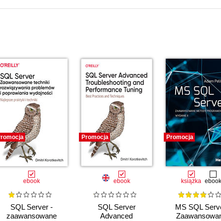
romocja
Promocja
Promocja
ebook
ebook
książka
eboo
SQL Server -
SQL Server
MS SQL Serve
zaawansowane
Advanced
Zaawansowa