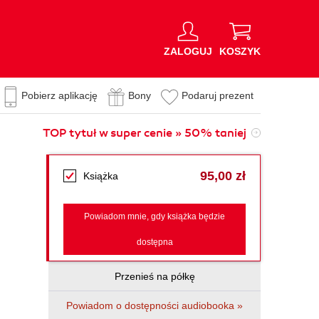
ZALOGUJ
KOSZYK
Pobierz aplikację
Bony
Podaruj prezent
TOP tytuł w super cenie » 50% taniej
95,00 zł
Książka
Powiadom mnie, gdy książka będzie
dostępna
Przenieś na półkę
Powiadom o dostępności audiobooka »