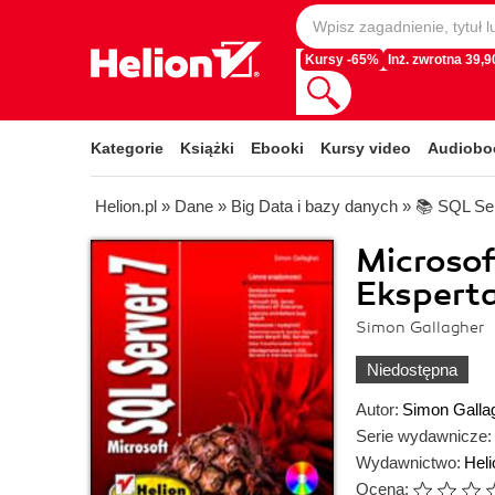
Kursy -65%
Inż. zwrotna 39,90
Kategorie
Książki
Ebooki
Kursy video
Audiobo
Helion.pl
»
Dane
»
Big Data i bazy danych
»
📚 SQL Se
Microsof
Ekspert
Simon Gallagher
Niedostępna
Autor:
Simon Galla
Serie wydawnicze:
Wydawnictwo:
Heli
Ocena: