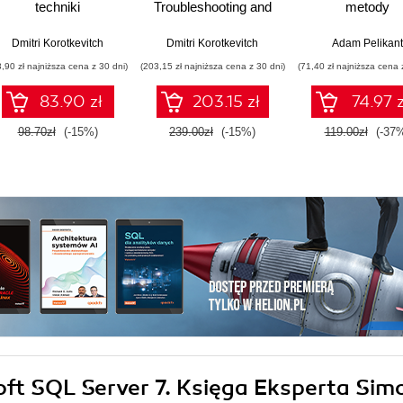
techniki
Troubleshooting and
metody
rozwiązywania
Performance Tuning
programowani
problemów i
Wydanie II
Dmitri Korotkevitch
Dmitri Korotkevitch
Adam Pelikant
poprawiania
3,90 zł najniższa cena z 30 dni)
(203,15 zł najniższa cena z 30 dni)
(71,40 zł najniższa cena 
wydajności
83.90 zł
203.15 zł
74.97 z
98.70zł
(-15%)
239.00zł
(-15%)
119.00zł
(-37
soft SQL Server 7. Księga Eksperta Sim