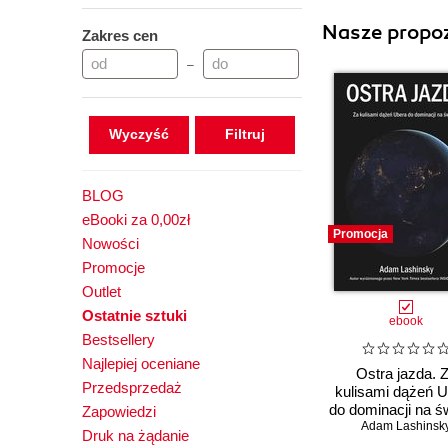
Nasze propoz
Zakres cen
–
Wyczyść
BLOG
eBooki za 0,00zł
Promocja
Nowości
Promocje
Outlet
Ostatnie sztuki
ebook
Bestsellery
Najlepiej oceniane
Ostra jazda. 
Przedsprzedaż
kulisami dążeń 
do dominacji na ś
Zapowiedzi
Adam Lashinsk
Druk na żądanie