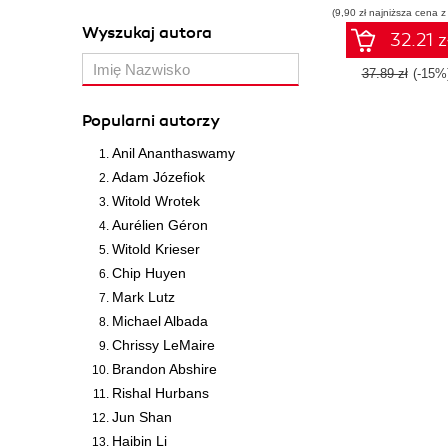
(9,90 zł najniższa cena z
Wyszukaj autora
32.21 z
37.89 zł
(-15%
Popularni autorzy
Anil Ananthaswamy
Adam Józefiok
Witold Wrotek
Aurélien Géron
Witold Krieser
Chip Huyen
Mark Lutz
Michael Albada
Chrissy LeMaire
Brandon Abshire
Rishal Hurbans
Jun Shan
Haibin Li