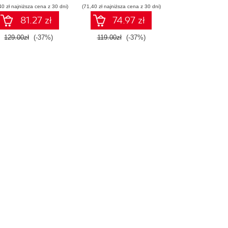
40 zł najniższa cena z 30 dni)
Wydanie IV
(71,40 zł najniższa cena z 30 dni)
81.27 zł
74.97 zł
129.00zł
(-37%)
119.00zł
(-37%)