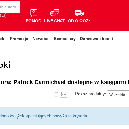
 zł
POMOC
LIVE CHAT
OD O,OOZŁ
oki
Promocje
Nowości
Bestsellery
Darmowe ebooki
oki
tora: Patrick Carmichael dostępne w księgarni 
Pokaż produkty:
Wszystkie
ziono książek spełniających powyższe kryteria.