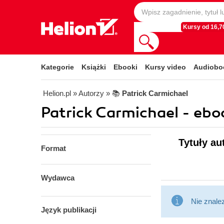
Kursy od 16,70
Kategorie
Książki
Ebooki
Kursy video
Audiobo
Helion.pl
» Autorzy
» 📚
Patrick Carmichael
Patrick Carmichael - ebo
Tytuły au
Format
Wydawca
Nie znale
Język publikacji