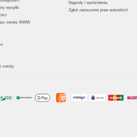
dostępności
Nagrody i wyróżnienia
zty wysyłki
Zgłoś naruszenie praw autorskich
ości
nasz serwis WWW
su
i zwroty