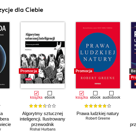
ycje dla Ciebie
Promocja
Promocja
Be
Pr
książka
ebook
książka
ebook
audiobook
Za
Algorytmy sztucznej
Prawa ludzkiej natury
Ubera
inteligencji. Ilustrowany
Robert Greene
wiecie
przewodnik
pr
y
Rishal Hurbans
p