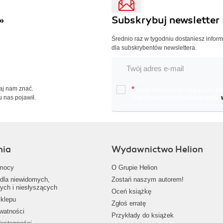
»
Subskrybuj newsletter 
Średnio raz w tygodniu dostaniesz infor
dla subskrybentów newslettera.
Daj nam znać.
*
Chcę otrzymywać na podany e-ma
u nas pojawił.
oraz nowościach wydawniczych.
nia
Wydawnictwo Helion
mocy
O Grupie Helion
dla niewidomych,
Zostań naszym autorem!
ych i niesłyszących
Oceń książkę
klepu
Zgłoś erratę
ywatności
Przykłady do książek