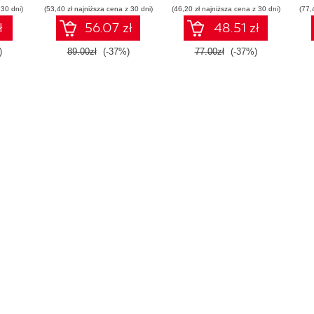
 30 dni)
(53,40 zł najniższa cena z 30 dni)
(46,20 zł najniższa cena z 30 dni)
(77,
ł
56.07 zł
48.51 zł
)
89.00zł
(-37%)
77.00zł
(-37%)