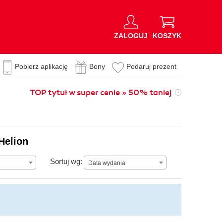
ZALOGUJ
KOSZYK
Pobierz aplikację
Bony
Podaruj prezent
TOP tytuł w super cenie » 50% taniej
Helion
Data wydania
Sortuj wg:
Data wydania