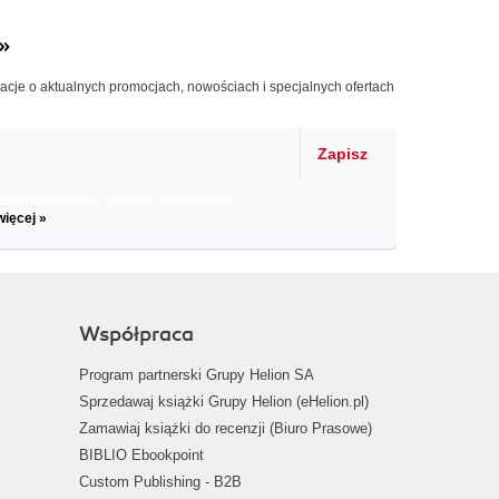
»
macje o aktualnych promocjach, nowościach i specjalnych ofertach
Zapisz
il informacje o zniżkach, promocjach
więcej »
Współpraca
Program partnerski Grupy Helion SA
Sprzedawaj książki Grupy Helion (eHelion.pl)
Zamawiaj książki do recenzji (Biuro Prasowe)
BIBLIO Ebookpoint
Custom Publishing - B2B