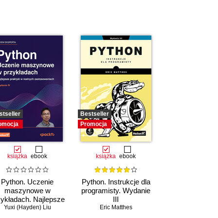
stseller
Bestseller
omocja
Promocja
książka
ebook
książka
ebook
Python. Uczenie
Python. Instrukcje dla
maszynowe w
programisty. Wydanie
zykładach. Najlepsze
III
raktyki w realnych
Yuxi (Hayden) Liu
Eric Matthes
zastosowaniach.