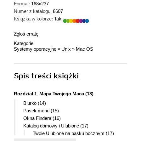
Format:
168x237
Numer z katalogu:
8607
Książka w kolorze:
Tak
Zgłoś erratę
Kategorie:
Systemy operacyjne
»
Unix
»
Mac OS
Spis treści
książki
Rozdział 1. Mapa Twojego Maca (13)
Biurko (14)
Pasek menu (15)
Okna Findera (16)
Katalog domowy i Ulubione (17)
Twoje Ulubione na pasku bocznym (17)
Klawisze na Twojej klawiaturze (18)