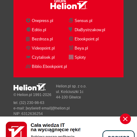
Menu hierarchiczne (67)
Znak wielokropka w poleceniach menu (68)
Onepress.pl
Sensus.pl
Menu kontekstowe (69)
Mysz dwuprzyciskowa i klikanie prawym
Editio.pl
DlaBystrzakow.pl
przyciskiem (69)
Bezdroza.pl
Ebookpoint.pl
Skróty klawiszowe (70)
Videopoint.pl
Beya.pl
Klawisze modyfikujące i ich symbole (70)
Czytalisek.pl
Sploty
Korzystanie ze skrótów klawiszowych (71)
Biblio.Ebookpoint.pl
Rozdział 6. Używanie programu (75)
Otwieranie programu (76)
Otwieranie pustego dokumentu (77)
Helion.pl sp. z o.o.
Polecenie Nowy kontra polecenie Otwórz (77)
ul. Kościuszki 1c
© Helion.pl 1991-2026
44-100 Gliwice
Kursor I (78)
tel. (32) 230-98-63
Punkt wprowadzania (78)
e-mail:
[wyświetl email]@helion.pl
Klawisz Delete (lub Backspace) (80)
NIP: 6312636254
Regon: 241989027
Usuwanie znaków (80)
Sprawdzanie pisowni (81)
Designed with ♥ by
Tonik.pl
Kontrolowanie sprawdzania pisowni (82)