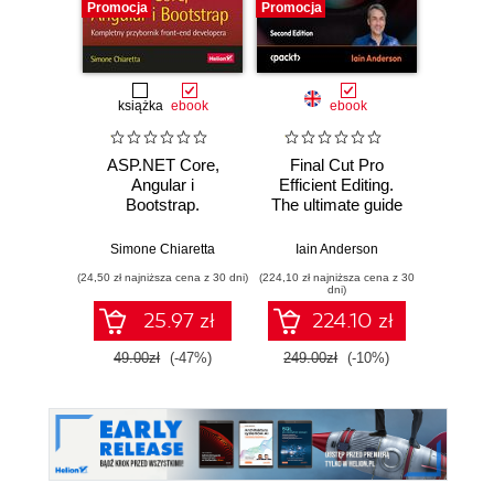
Promocja
Promocja
Promocj
książka
ebook
ebook
ASP.NET Core,
Final Cut Pro
Animat
Angular i
Efficient Editing.
Appl
Bootstrap.
The ultimate guide
Creat
Kompletny
to editing video with
stu
przybornik front-
FCP 12 for faster,
en
Simone Chiaretta
Iain Anderson
Stephe
end developera
smarter workflows
animat
(24,50 zł najniższa cena z 30 dni)
(224,10 zł najniższa cena z 30
(125,10 zł 
- Second Edition
wit
dni)
25.97 zł
224.10 zł
49.00zł
(-47%)
249.00zł
(-10%)
139.0