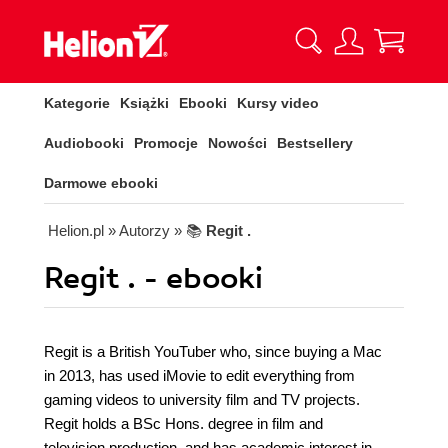
Kategorie
Książki
Ebooki
Kursy video
Audiobooki
Promocje
Nowości
Bestsellery
Darmowe ebooki
Helion.pl
» Autorzy
» 📚
Regit .
Regit . - ebooki
Regit is a British YouTuber who, since buying a Mac
in 2013, has used iMovie to edit everything from
gaming videos to university film and TV projects.
Regit holds a BSc Hons. degree in film and
television production, and has academic interest in