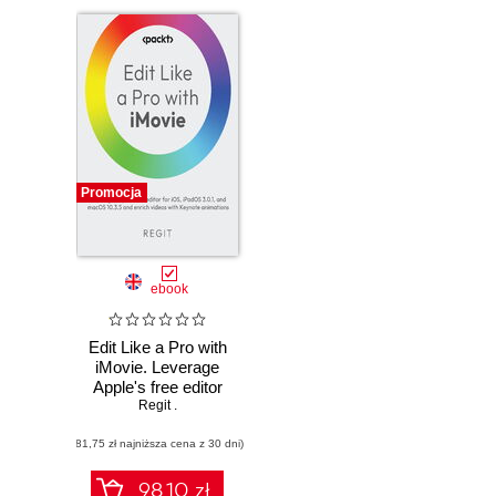
Promocja
ebook
Edit Like a Pro with
iMovie. Leverage
Apple's free editor
for iOS, iPadOS
Regit .
3.0.1, and macOS
(81,75 zł najniższa cena z 30 dni)
10.3.5 and enrich
videos with
Keynote
98.10 zł