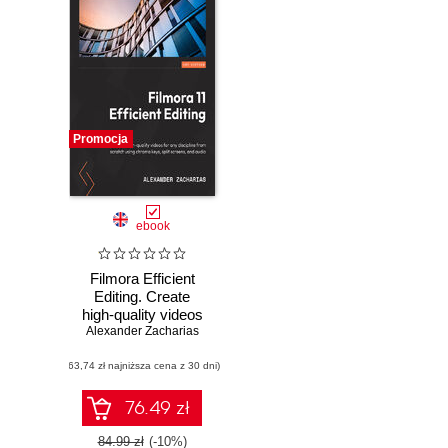
Promocja
ebook
Filmora Efficient
Editing. Create
high-quality videos
Alexander Zacharias
for any discipline
from scratch using
(63,74 zł najniższa cena z 30 dni)
chroma keys, split
screens, and audio
76.49 zł
84.99 zł
(-10%)