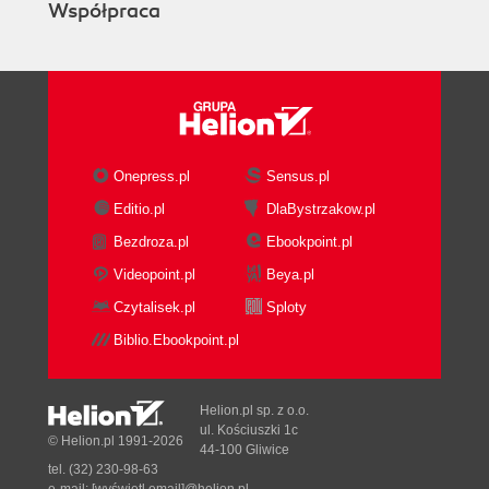
Współpraca
Onepress.pl
Sensus.pl
Editio.pl
DlaBystrzakow.pl
Bezdroza.pl
Ebookpoint.pl
Videopoint.pl
Beya.pl
Czytalisek.pl
Sploty
Biblio.Ebookpoint.pl
Helion.pl sp. z o.o.
ul. Kościuszki 1c
© Helion.pl 1991-2026
44-100 Gliwice
tel. (32) 230-98-63
e-mail:
[wyświetl email]@helion.pl