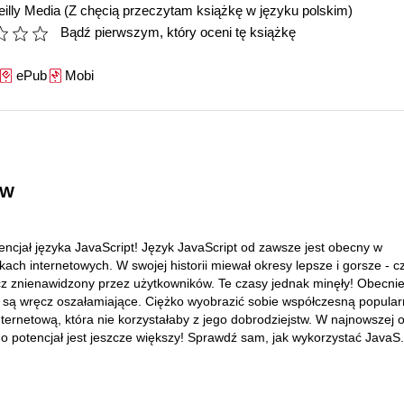
illy Media
(Z chęcią przeczytam książkę w języku polskim)
Bądź pierwszym, który oceni tę książkę
ePub
Mobi
WW
encjał języka JavaScript! Język JavaScript od zawsze jest obecny w
kach internetowych. W swojej historii miewał okresy lepsze i gorsze - 
z znienawidzony przez użytkowników. Te czasy jednak minęły! Obecnie
 są wręcz oszałamiające. Ciężko wyobrazić sobie współczesną popula
internetową, która nie korzystałaby z jego dobrodziejstw. W najnowszej 
 potencjał jest jeszcze większy! Sprawdź sam, jak wykorzystać JavaS.