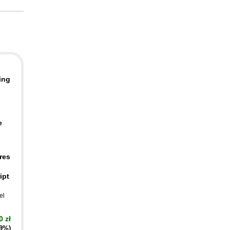
ing
e
res
ipt
el
0 zł
19%)