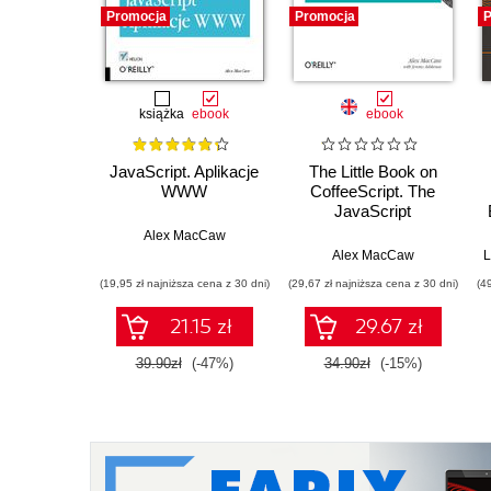
Promocja
Promocja
P
książka
ebook
ebook
JavaScript. Aplikacje
The Little Book on
WWW
CoffeeScript. The
JavaScript
Developer's Guide to
Alex MacCaw
Building Better Web
Alex MacCaw
L
Apps
(19,95 zł najniższa cena z 30 dni)
(29,67 zł najniższa cena z 30 dni)
(4
21.15 zł
29.67 zł
39.90zł
(-47%)
34.90zł
(-15%)