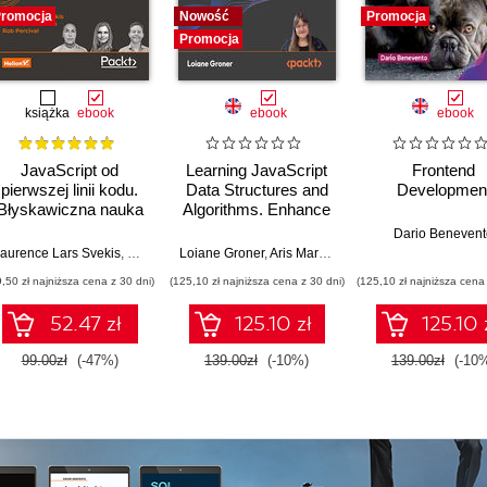
romocja
Nowość
Promocja
Promocja
książka
ebook
ebook
ebook
JavaScript od
Learning JavaScript
Frontend
pierwszej linii kodu.
Data Structures and
Developmen
Błyskawiczna nauka
Algorithms. Enhance
pisania gier, stron
your problem-solving
Dario Benevent
WWW i aplikacji
skills in JavaScript
aurence Lars Svekis
,
Maaike van Putten
Loiane Groner
,
Rob Percival
,
Aris Markogiannakis
,
Daniel Ostrovs
internetowych
and TypeScript -
9,50 zł najniższa cena z 30 dni)
(125,10 zł najniższa cena z 30 dni)
(125,10 zł najniższa cena 
Fourth Edition
52.47 zł
125.10 zł
125.10 
99.00zł
(-47%)
139.00zł
(-10%)
139.00zł
(-10