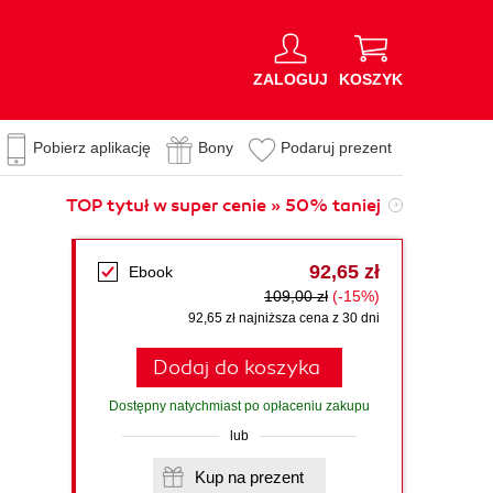
ZALOGUJ
KOSZYK
Pobierz aplikację
Bony
Podaruj prezent
TOP tytuł w super cenie » 50% taniej
92,65 zł
Ebook
109,00 zł
(-15%)
92,65 zł najniższa cena z 30 dni
Dodaj do koszyka
Dostępny natychmiast po opłaceniu zakupu
lub
Kup na prezent