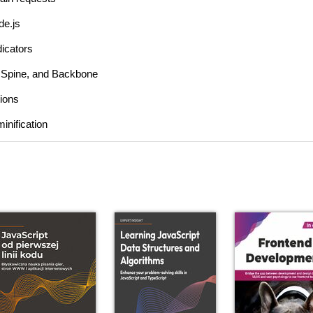
de.js
dicators
, Spine, and Backbone
tions
inification