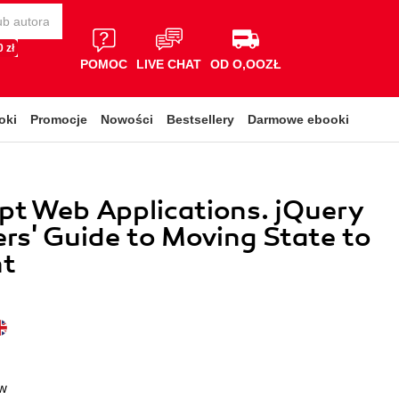
 zł
POMOC
LIVE CHAT
OD O,OOZŁ
oki
Promocje
Nowości
Bestsellery
Darmowe ebooki
pt Web Applications. jQuery
rs' Guide to Moving State to
nt
w