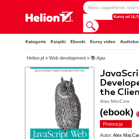
Kursy od 16,70
Kategorie
Książki
Ebooki
Kursy video
Audiobo
Helion.pl
»
Web development
»
📚 Ajax
JavaScri
Develope
the Clie
Alex MacCaw
(ebook)
Promocja
Autor:
Alex MacCa