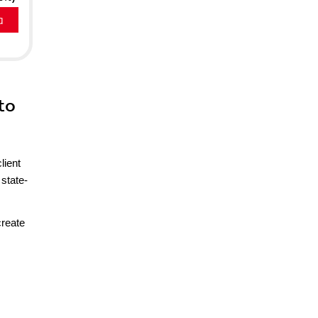
a
to
lient
state-
create