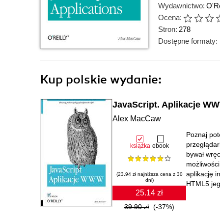
Wydawnictwo:
O'Re
Ocena:
Stron:
278
Dostępne formaty:
Kup polskie wydanie:
JavaScript. Aplikacje W
Alex MacCaw
Poznaj pot
przeglądar
książka
ebook
bywał wręc
możliwości
aplikację 
(23.94 zł najniższa cena z 30
dni)
HTML5 jego
25.14 zł
39.90 zł
(-37%)