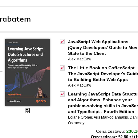
 rabatem
JavaScript Web Applications.
jQuery Developers' Guide to Mov
State to the Client
Alex MacCaw
The Little Book on CoffeeScript.
The JavaScript Developer's Guid
to Building Better Web Apps
Alex MacCaw
Learning JavaScript Data Structu
and Algorithms. Enhance your
problem-solving skills in JavaScr
and TypeScript - Fourth Edition
Loiane Groner
,
Aris Markogiannakis
,
Dani
Ostrovsky
Cena zestawu:
230.1
Oszczędzasz: 52,80 zł (