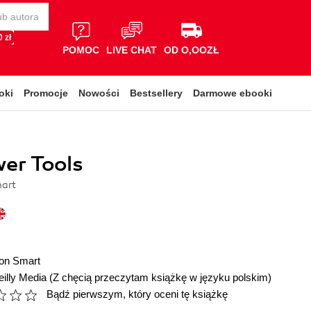
 zł
POMOC
LIVE CHAT
OD O,OOZŁ
oki
Promocje
Nowości
Bestsellery
Darmowe ebooki
er Tools
art
on Smart
illy Media
(Z chęcią przeczytam książkę w języku polskim)
Bądź pierwszym, który oceni tę książkę