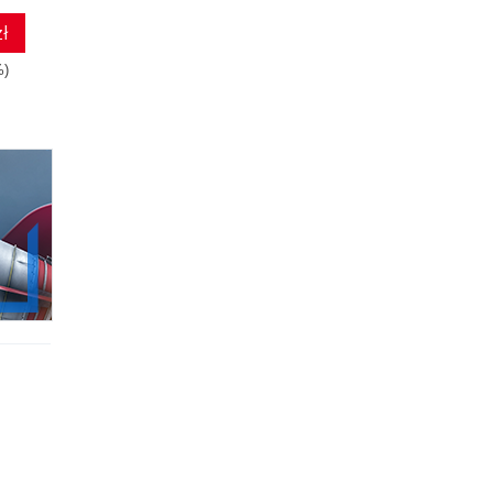
ł
52.47 zł
125.10 zł
%)
99.00zł
(-47%)
139.00zł
(-10%)