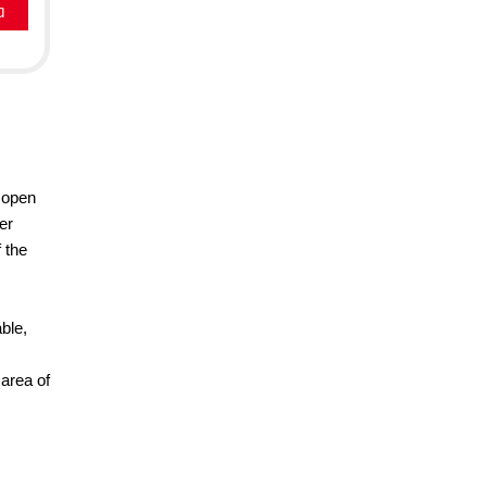
a
 open
er
f the
ble,
area of