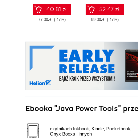
40.81 zł
52.47 zł
77.00zł
(-47%)
99.00zł
(-47%)
Ebooka
"Java Power Tools"
prze
czytnikach Inkbook, Kindle, Pocketbook,
Onyx Booxs i innych