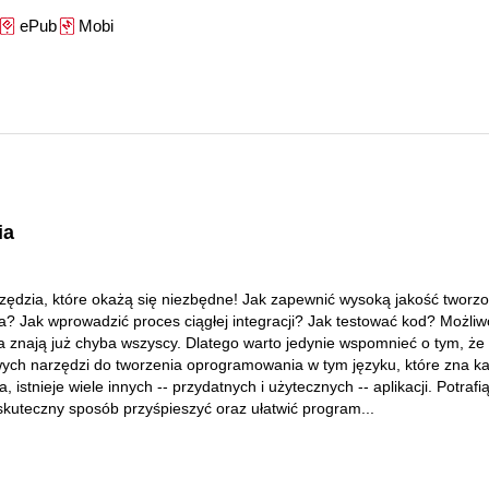
ePub
Mobi
ia
zędzia, które okażą się niezbędne! Jak zapewnić wysoką jakość tworz
a? Jak wprowadzić proces ciągłej integracji? Jak testować kod? Możliw
a znają już chyba wszyscy. Dlatego warto jedynie wspomnieć o tym, że
ch narzędzi do tworzenia oprogramowania w tym języku, które zna k
, istnieje wiele innych -- przydatnych i użytecznych -- aplikacji. Potraf
skuteczny sposób przyśpieszyć oraz ułatwić program...