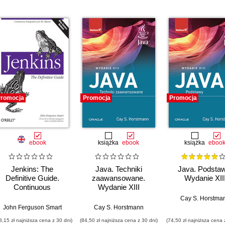
romocja
Promocja
Promocja
ebook
książka
ebook
książka
eboo
Jenkins: The
Java. Techniki
Java. Podstaw
Definitive Guide.
zaawansowane.
Wydanie XII
Continuous
Wydanie XIII
Integration for the
Cay S. Horstma
Masses
John Ferguson Smart
Cay S. Horstmann
8,15 zł najniższa cena z 30 dni)
(84,50 zł najniższa cena z 30 dni)
(74,50 zł najniższa cena 