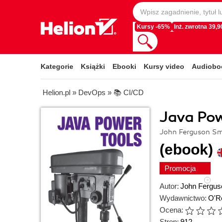
Kursy -65%
Inż. zwrotna 39,90
Kategorie
Książki
Ebooki
Kursy video
Audiobo
Helion.pl
»
DevOps
»
📚 CI/CD
Java Pow
John Ferguson Sm
(ebook)
Promocja
Autor:
John Fergus
Wydawnictwo:
O'Re
Ocena:
Stron:
912