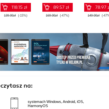
118.15 zł
89.57 zł
78.97 z
139.00zł
(-15%)
169.00zł
(-47%)
149.00zł
(-47
czytasz na:
systemach Windows, Android, iOS,
HarmonyOS