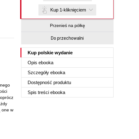
Kup 1-kliknięciem
Przenieś na półkę
Do przechowalni
Kup polskie wydanie
Opis
ebooka
Szczegóły
ebooka
Dostępność produktu
onego
ości
Spis treści
ebooka
 oprócz
ażdy
ią one w