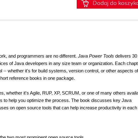
Dodaj do koszyk
 work, and programmers are no different.
Java Power Tools
delivers 30
ices of Java developers in any size team or organization. Each chapt
ol -- whether it's for build systems, version control, or other aspects o
short reference books in one package.
 whether it's Agile, RUP, XP, SCRUM, or one of many others availa
ls to help you optimize the process. The book discusses key Java
es on open source tools that can help increase productivity in each 
he two most prominent open source tools