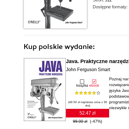
Dostępne formaty:
Kup polskie wydanie:
Java. Praktyczne narzędz
John Ferguson Smart
Poznaj nar
rozwiązani
książka
ebook
języka Jav
podstawowy
programista
(49.50 zł najniższa cena z 30
dni)
niezwykle 
52.47 zł
99.00 zł
(-47%)