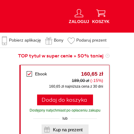
ZALOGUJ
KOSZYK
Pobierz aplikację
Bony
Podaruj prezent
TOP tytuł w super cenie » 50% taniej
160,65 zł
Ebook
189,00 zł
(-15%)
160,65 zł najniższa cena z 30 dni
Dodaj do koszyka
Dostępny natychmiast po opłaceniu zakupu
lub
Kup na prezent