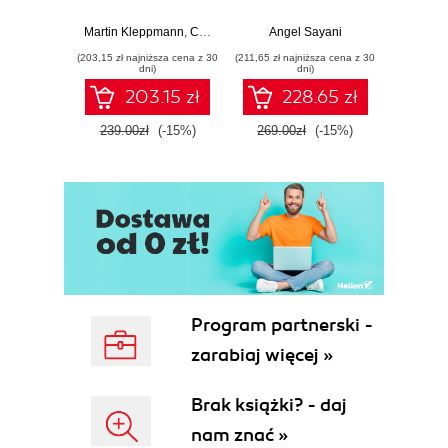
Phase 2Nightly Builds
Big Ideas Behind
Prep
Trans
Reliable, Scalable,
Mu
Phase 3Nightly Builds and Basic
Martin Kleppmann
,
Chris Riccomini
Angel Sayani
Jose
and Maintainable
L
Automated Tests
(203,15 zł najniższa cena z 30
(211,65 zł najniższa cena z 30
(211,65 zł 
Systems. 2nd
dni)
dni)
Phase 4Enter the Metrics
Edition
203.15 zł
228.65 zł
Phase 5Getting More Serious About
Testing
239.00zł
(-15%)
269.00zł
(-15%)
269.0
Phase 6Automated Acceptance Tests
and More Automated Deployment
Phase 7Continuous Deployment
Where to Now?
2. Your First Steps with Jenkins
Introduction
Preparing Your Environment
Installing Java
Program partnerski -
Installing Git
zarabiaj więcej »
Setting Up a GitHub Account
Configuring SSH Keys
Brak książki? - daj
Forking the Sample Repository
nam znać »
Starting Up Jenkins