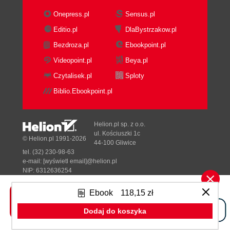
Running Jenkins as a Stand-Alone Application
Onepress.pl
Sensus.pl
Running Jenkins Behind an Apache Server
Editio.pl
DlaBystrzakow.pl
Running Jenkins on an Application Server
Bezdroza.pl
Ebookpoint.pl
Memory Considerations
Installing Jenkins as a Windows Service
Videopoint.pl
Beya.pl
Whats in the Jenkins Home Directory
Czytalisek.pl
Sploty
Backing Up Your Jenkins Data
Biblio.Ebookpoint.pl
Upgrading Your Jenkins Installation
Conclusion
4. Configuring Your Jenkins Server
Helion.pl sp. z o.o.
Introduction
ul. Kościuszki 1c
© Helion.pl 1991-2026
44-100 Gliwice
The Configuration DashboardThe Manage
tel. (32) 230-98-63
Jenkins Screen
e-mail:
[wyświetl email]@helion.pl
Configuring the System Environment
NIP: 6312636254
Regon: 241989027
Configuring Global Properties
Ebook
118,15 zł
Configuring Your JDKs
Designed with ♥ by
Tonik.pl
Configuring Your Build Tools
Dodaj do koszyka
Maven
Pełna wersja strony »