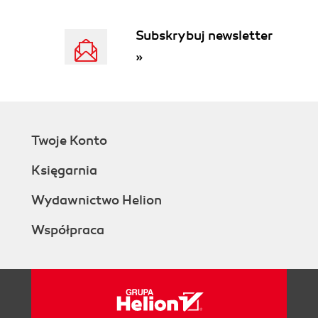
Configuring the Tools
Configuring Your Maven Setup
Subskrybuj newsletter
Configuring the JDK
»
Notification
Setting Up Git
Your First Jenkins Build Job
Your First Build Job in Action
More ReportingDisplaying Javadocs
Twoje Konto
Adding Code Coverage and Other Metrics
Conclusion
Księgarnia
3. Installing Jenkins
Introduction
Wydawnictwo Helion
Downloading and Installing Jenkins
Współpraca
Preparing a Build Server for Jenkins
The Jenkins Home Directory
Installing Jenkins on Debian or Ubuntu
Installing Jenkins on Red Hat, Fedora, or
CentOS
Installing Jenkins on SUSE or OpenSUSE