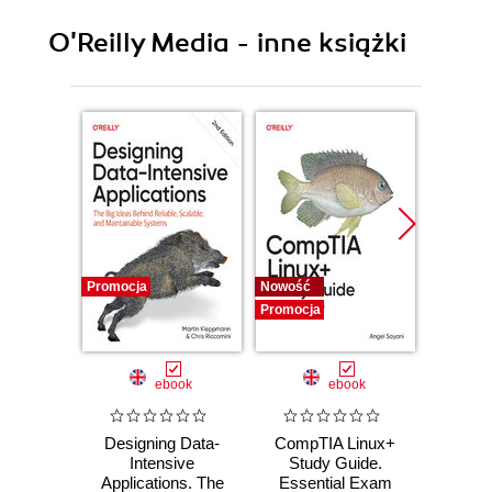
The Review Team
O'Reilly Media - inne książki
Book Sponsors
Wakaleo Consulting
CloudBees
Odd-e
Using Code Examples
Safari Books Online
How to Contact Us
Acknowledgments
1. Introducing Jenkins
Introduction
Promocja
Nowość
Nowość
Continuous Integration Fundamentals
Promocja
Promocj
Introducing Jenkins (née Hudson)
From Hudson to JenkinsA Short History
ebook
ebook
Should I Use Jenkins or Hudson?
Introducing Continuous Integration into Your
Designing Data-
CompTIA Linux+
Video
Organization
Intensive
Study Guide.
with 
Phase 1No Build Server
Applications. The
Essential Exam
with