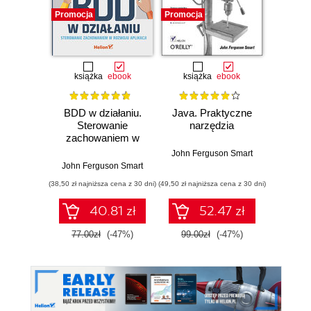
Promocja
Promocja
Promocj
książka
ebook
książka
ebook
BDD w działaniu.
Java. Praktyczne
Java 
Sterowanie
narzędzia
zachowaniem w
John Fe
rozwoju aplikacji
John Ferguson Smart
John Ferguson Smart
(38,50 zł najniższa cena z 30 dni)
(49,50 zł najniższa cena z 30 dni)
(160,65 zł 
40.81 zł
52.47 zł
77.00zł
(-47%)
99.00zł
(-47%)
189.0