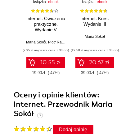
książka
ebook
książka
ebook
ksią
Internet. Ćwiczenia
Internet. Kurs.
Intern
praktyczne.
Wydanie III
pomoc.
Wydanie V
Maria Sokół
Mar
Maria Sokół
,
Piotr Rajca
(9,95 zł najniższa cena z 30 dni)
(19,50 zł najniższa cena z 30 dni)
(8,95 zł najn
10.55 zł
20.67 zł
19.90zł
(-47%)
39.00zł
(-47%)
17.9
Oceny i opinie klientów:
Internet. Przewodnik Maria
Sokół
Dodaj opinię