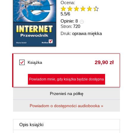
Ocena:
5.5
/
6
Opinie:
8
Stron:
720
Druk:
oprawa miękka
29,90 zł
Książka
Powiadom mnie, gdy książka będzie dostępna
Przenieś na półkę
Powiadom o dostępności audiobooka »
Opis
książki