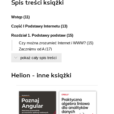
Spis treści
książki
Wstęp (11)
Część I Podstawy Internetu (13)
Rozdział 1. Podstawy podstaw (15)
Czy można zrozumieć Internet i WWW? (15)
Zacznijmy od A (17)
Rozdział 2. Początki Internetu (25)
pokaż cały spis treści
Rozdział 3. Czym łączyć się z Internetem? (33)
Modemy (33)
Helion - inne książki
SDI (36)
ISDN (37)
DSL (44)
Internet w telewizji kablowej (47)
Internet przez łącze radiowe (50)
Internet przez satelitę (50)