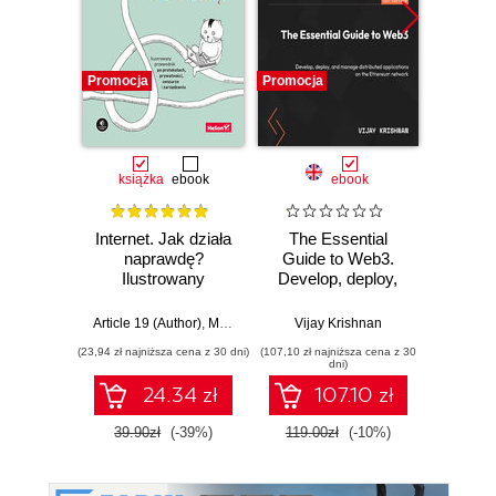
Promocja
Promocja
Promocj
książka
ebook
ebook
Internet. Jak działa
The Essential
Zabe
naprawdę?
Guide to Web3.
a
Ilustrowany
Develop, deploy,
inter
przewodnik po
and manage
protokołach,
distributed
Article 19 (Author)
,
Mallory Knodel (Contributor)
Vijay Krishnan
,
Ulrike Uhlig i in.
Adam
prywatności,
applications on the
(23,94 zł najniższa cena z 30 dni)
(107,10 zł najniższa cena z 30
(25,46 zł naj
cenzurze i
Ethereum network
dni)
zarządzaniu
24.34 zł
107.10 zł
39.90zł
(-39%)
119.00zł
(-10%)
29.9