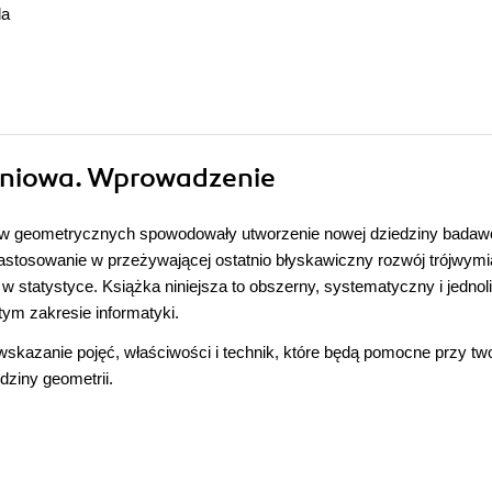
da
eniowa. Wprowadzenie
ów geometrycznych spowodowały utworzenie nowej dziedziny badawc
 zastosowanie w przeżywającej ostatnio błyskawiczny rozwój trójwym
w statystyce. Książka niniejsza to obszerny, systematyczny i jednoli
tym zakresie informatyki.
wskazanie pojęć, właściwości i technik, które będą pomocne przy tw
ziny geometrii.