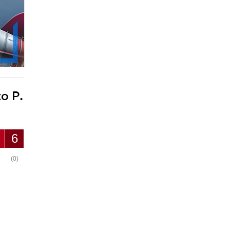
o P.
6
(0)