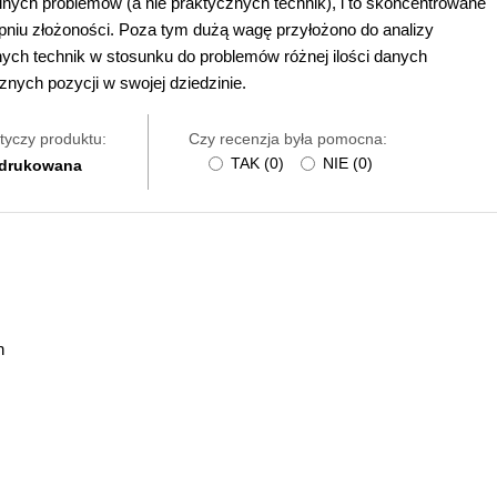
nych problemów (a nie praktycznych technik), i to skoncentrowane
niu złożoności. Poza tym dużą wagę przyłożono do analizy
ch technik w stosunku do problemów różnej ilości danych
znych pozycji w swojej dziedzinie.
tyczy produktu:
Czy recenzja była pomocna:
TAK
(
0
)
NIE
(
0
)
 drukowana
n