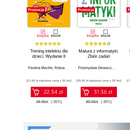
Promocja
Promocja
P
książka
ebook
książka
ebook
Trening intelektu dla
Matura z informatyki.
dzieci. Wydanie II
Zbiór zadań
Paulina Mechło
,
Roksana Kosmala-Kwiatkowska
Przemysław Głowacz
,
Waldemar
(21,64 zł najniższa cena z 30 dni)
(29,40 zł najniższa cena z 30 dni)
(1
22.34 zł
31.36 zł
34.90zł
(-36%)
49.00zł
(-36%)