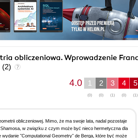
tria obliczeniowa. Wprowadzenie Franc
s
(2)
4.0
1
2
3
4
5
(0)
(0)
(1)
(0)
(1)
metrii obliczeniowej. Mimo, że ma swoje lata, nadal pozostaje
atu Shamosa, w związku z czym może być nieco hermetyczna dla
ie wydanie "Computational Geometry" de Berga, które być może