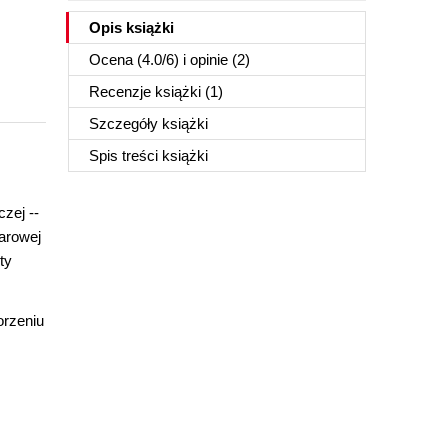
Opis
książki
Ocena (
4.0
/
6
) i opinie (2)
Recenzje
książki
(1)
Szczegóły
książki
Spis treści
książki
zej --
iarowej
ty
orzeniu