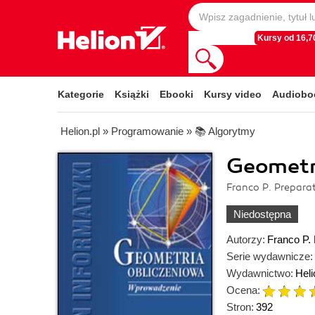
Kursy od 16,70
Kategorie
Książki
Ebooki
Kursy video
Audiobo
Helion.pl
»
Programowanie
»
📚 Algorytmy
Geometr
Franco P. Prepara
Niedostępna
Autorzy:
Franco P.
Serie wydawnicze:
Wydawnictwo:
Heli
Ocena:
Stron:
392