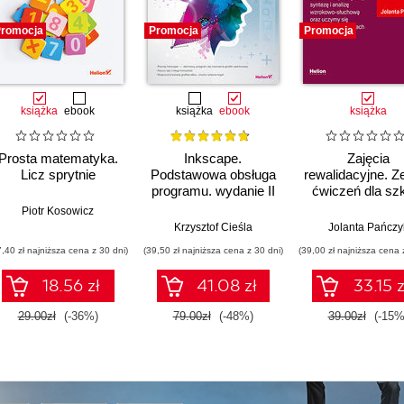
romocja
Promocja
Promocja
książka
ebook
książka
ebook
książka
Prosta matematyka.
Inkscape.
Zajęcia
Licz sprytnie
Podstawowa obsługa
rewalidacyjne. Z
programu. wydanie II
ćwiczeń dla sz
rozszerzone i
podstawowej, kl
 Walczak
Piotr Kosowicz
uzupełnione
- 3. Część 1
Krzysztof Cieśla
Jolanta Pańczy
Doskonalim
7,40 zł najniższa cena z 30 dni)
(39,50 zł najniższa cena z 30 dni)
(39,00 zł najniższa cena 
kaligrafię, synte
analizę wzroko
18.56 zł
41.08 zł
33.15 z
słuchową or
uczymy się 
29.00zł
(-36%)
79.00zł
(-48%)
39.00zł
(-15%
emocjach, uczu
i zachowania