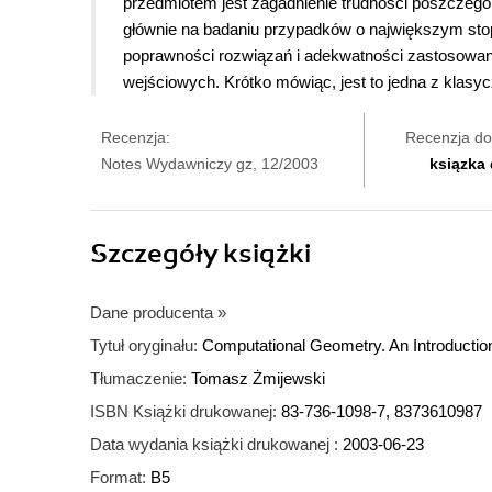
przedmiotem jest zagadnienie trudności poszczegól
głównie na badaniu przypadków o największym stop
poprawności rozwiązań i adekwatności zastosowany
wejściowych. Krótko mówiąc, jest to jedna z klasyc
Recenzja:
Recenzja do
Notes Wydawniczy gz, 12/2003
ksiązka
Szczegóły
książki
Dane producenta
»
Tytuł oryginału:
Computational Geometry. An Introductio
Tłumaczenie:
Tomasz Żmijewski
ISBN Książki drukowanej:
83-736-1098-7, 8373610987
Data wydania książki drukowanej :
2003-06-23
Format:
B5