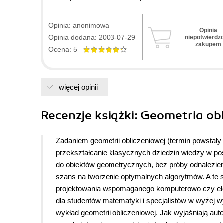
lepiej nadawałoby się na tekst wprowadzający do tego
Opinia: anonimowa
Opinia
Opinia dodana: 2003-07-29
niepotwierdz
zakupem
Ocena: 5
więcej opinii
Recenzje
książki
: Geometria ob
Zadaniem geometrii obliczeniowej (termin powstały
przekształcanie klasycznych dziedzin wiedzy w po
do obiektów geometrycznych, bez próby odnalezienia
szans na tworzenie optymalnych algorytmów. A te 
projektowania wspomaganego komputerowo czy ele
dla studentów matematyki i specjalistów w wyżej 
wykład geometrii obliczeniowej. Jak wyjaśniają autor