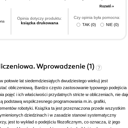
 tematu.
Rozwiń »
Czy opinia była pomocna:
Opinia dotyczy produktu:
ona
ksiązka drukowana
TAK
(
0
)
NIE
(
0
)
liczeniowa. Wprowadzenie (1)
 w połowie lat siedemdziesiątych dwudziestego wieku) jest
stać obliczeniową. Bardzo często zastosowanie typowego podejścia
 pojęć i ich właściwości przydatnych stricte w obliczeniach, nie daj
są podstawą współczesnego programowania m.in. grafiki,
mentów robotyki. Książka ta jest przeznaczona przede wszystkim
wymienionych dziedzinach i w zasadzie stanowi systematyczny
zy, jest to wykład o podejściu filozoficznym, co oznacza, iż jego