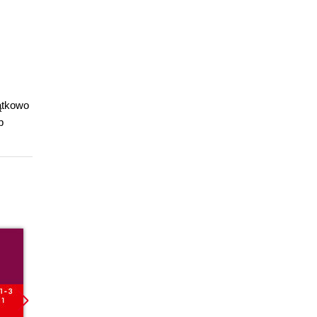
ątkowo
b