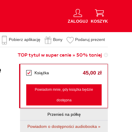
ZALOGUJ
KOSZYK
Pobierz aplikację
Bony
Podaruj prezent
TOP tytuł w super cenie » 50% taniej
e
45,00 zł
Książka
Powiadom mnie, gdy książka będzie
dostępna
Przenieś na półkę
Powiadom o dostępności audiobooka »