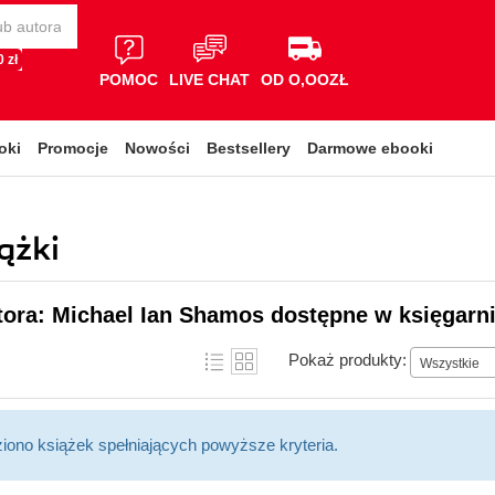
 zł
POMOC
LIVE CHAT
OD O,OOZŁ
oki
Promocje
Nowości
Bestsellery
Darmowe ebooki
ążki
tora: Michael Ian Shamos dostępne w księgarni
Pokaż produkty:
Wszystkie
ziono książek spełniających powyższe kryteria.