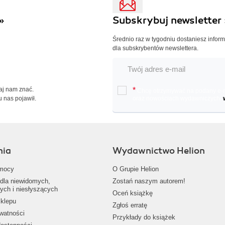
»
Subskrybuj newsletter 
Średnio raz w tygodniu dostaniesz infor
dla subskrybentów newslettera.
Daj nam znać.
*
Chcę otrzymywać na podany e-ma
u nas pojawił.
oraz nowościach wydawniczych.
nia
Wydawnictwo Helion
mocy
O Grupie Helion
dla niewidomych,
Zostań naszym autorem!
ych i niesłyszących
Oceń książkę
klepu
Zgłoś erratę
ywatności
Przykłady do książek