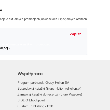
»
macje o aktualnych promocjach, nowościach i specjalnych ofertach
Zapisz
il informacje o zniżkach, promocjach
więcej »
Współpraca
Program partnerski Grupy Helion SA
Sprzedawaj książki Grupy Helion (eHelion.pl)
Zamawiaj książki do recenzji (Biuro Prasowe)
BIBLIO Ebookpoint
Custom Publishing - B2B