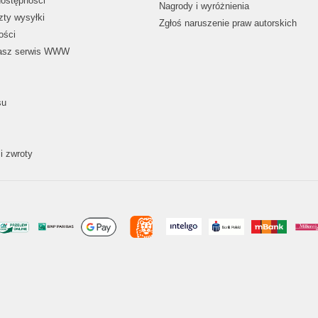
dostępności
Nagrody i wyróżnienia
zty wysyłki
Zgłoś naruszenie praw autorskich
ości
nasz serwis WWW
su
i zwroty