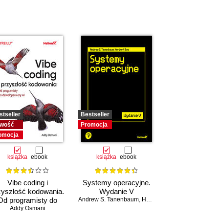
stseller
Bestseller
wość
Promocja
omocja
książka
ebook
książka
ebook
Vibe coding i
Systemy operacyjne.
zyszłość kodowania.
Wydanie V
Od programisty do
Andrew S. Tanenbaum
,
Herbert Bos
dewelopera ery AI
Addy Osmani