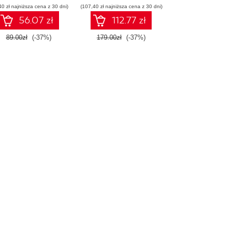
40 zł najniższa cena z 30 dni)
(107,40 zł najniższa cena z 30 dni)
56.07 zł
112.77 zł
89.00zł
(-37%)
179.00zł
(-37%)