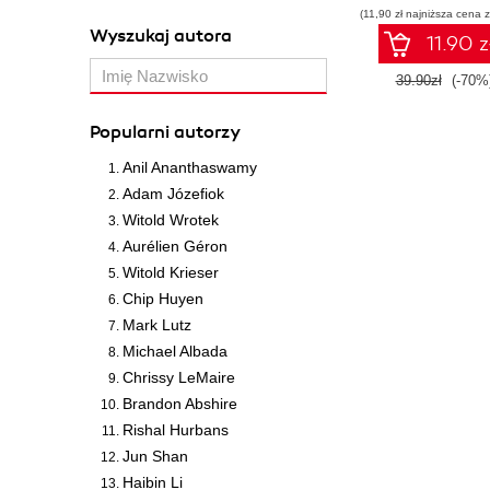
(11,90 zł najniższa cena z
Wyszukaj autora
11.90 z
39.90zł
(-70%
Popularni autorzy
Anil Ananthaswamy
Adam Józefiok
Witold Wrotek
Aurélien Géron
Witold Krieser
Chip Huyen
Mark Lutz
Michael Albada
Chrissy LeMaire
Brandon Abshire
Rishal Hurbans
Jun Shan
Haibin Li