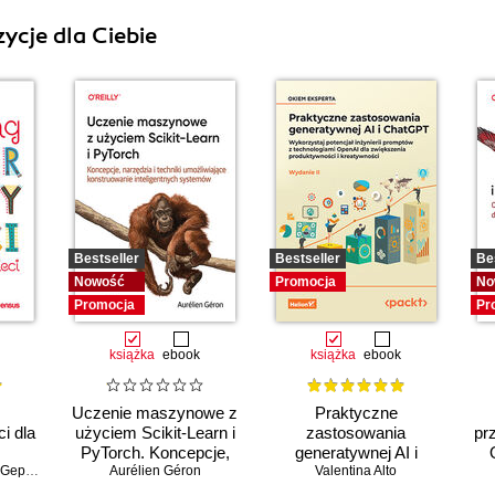
ycje dla Ciebie
Bestseller
Bestseller
Be
Nowość
Promocja
No
Promocja
Pr
książka
ebook
książka
ebook
Uczenie maszynowe z
Praktyczne
i dla
użyciem Scikit-Learn i
zastosowania
pr
PyTorch. Koncepcje,
generatywnej AI i
eppert
narzędzia i techniki
Aurélien Géron
ChatGPT. Wykorzystaj
Valentina Alto
umożliwiające
potencjał inżynierii