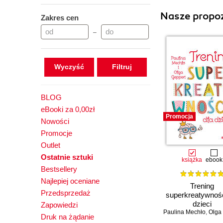
Nasze propoz
Zakres cen
–
Wyczyść
BLOG
eBooki za 0,00zł
Promocja
Nowości
Promocje
Outlet
Ostatnie sztuki
książka
ebook
Bestsellery
Najlepiej oceniane
Trening
Przedsprzedaż
superkreatywnośc
dzieci
Zapowiedzi
Paulina Mechło
,
Olga G
Druk na żądanie