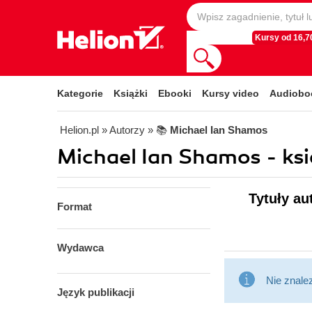
Kursy od 16,70
Kategorie
Książki
Ebooki
Kursy video
Audiobo
Helion.pl
» Autorzy
» 📚
Michael Ian Shamos
Michael Ian Shamos - ksi
Tytuły au
Format
Wydawca
Nie znale
Język publikacji