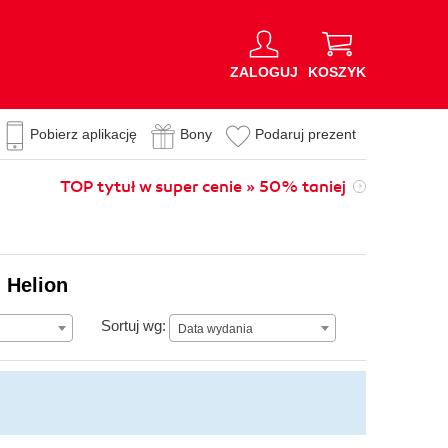
ZALOGUJ
KOSZYK
Pobierz aplikację
Bony
Podaruj prezent
TOP tytuł w super cenie » 50% taniej
 Helion
Data wydania
Sortuj wg:
Data wydania