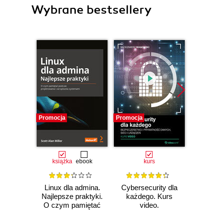
Wybrane bestsellery
Promocja
Promocja
Promocj
książka
ebook
kurs
ksią
Linux dla admina.
Cybersecurity dla
Kal
Najlepsze praktyki.
każdego. Kurs
Zaaw
O czym pamiętać
video.
testy 
podczas
Bezpieczeństwo i
za