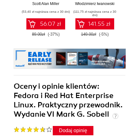
projektowania i
prywatność
narzę
Scott Alan Miller
Włodzimierz Iwanowski
Gle
zarządzania
danych, sieci i
Met
(53,40 zł najniższa cena z 30 dni)
(111,75 zł najniższa cena z 30
(89,40 zł naj
systemami
urządzeń
Airc
dni)
Empire
56.07 zł
141.55 zł
89.00zł
(-37%)
149.00zł
(-5%)
149.0
Oceny i opinie klientów:
Fedora i Red Hat Enterprise
Linux. Praktyczny przewodnik.
Wydanie VI Mark G. Sobell
Dodaj opinię