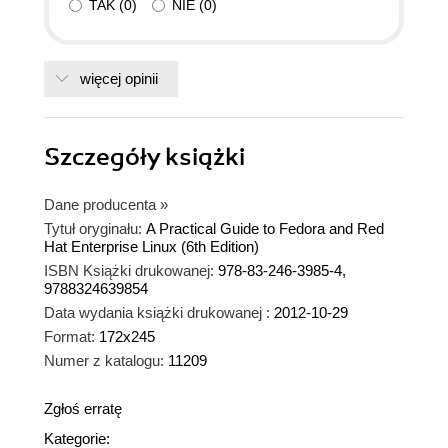
TAK
(
0
)
NIE
(
0
)
więcej opinii
Szczegóły
książki
Dane producenta
»
Tytuł oryginału:
A Practical Guide to Fedora and Red
Hat Enterprise Linux (6th Edition)
ISBN Książki drukowanej:
978-83-246-3985-4,
9788324639854
Data wydania książki drukowanej :
2012-10-29
Format:
172x245
Numer z katalogu:
11209
Zgłoś erratę
Kategorie: