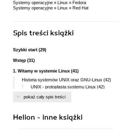
Systemy operacyjne
»
Linux
»
Fedora
Systemy operacyjne
»
Linux
»
Red Hat
Spis treści
książki
Szybki start (29)
Wstęp (31)
1. Witamy w systemie Linux (41)
Historia systemów UNIX oraz GNU-Linux (42)
UNIX - protoplasta systemu Linux (42)
Zastój do roku 1983 (43)
pokaż cały spis treści
Kolejna odsłona, rok 1991 (44)
Kod źródłowy jest powszechnie dostępny (44)
Baw się dobrze! (45)
Helion - inne książki
Dlaczego Linux jest tak wspaniały? (46)
Dlaczego Linux jest tak popularny wśród firm