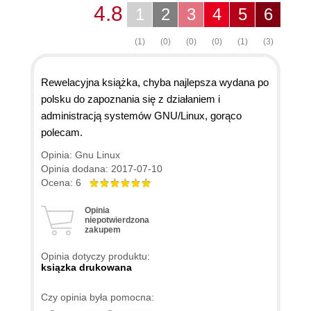
4.8
1
2
3
4
5
6
(1)
(0)
(0)
(0)
(1)
(3)
Rewelacyjna książka, chyba najlepsza wydana po
polsku do zapoznania się z działaniem i
administracją systemów GNU/Linux, gorąco
polecam.
Opinia: Gnu Linux
Opinia dodana: 2017-07-10
Ocena: 6
Opinia
niepotwierdzona
zakupem
Opinia dotyczy produktu:
ksiązka drukowana
Czy opinia była pomocna: