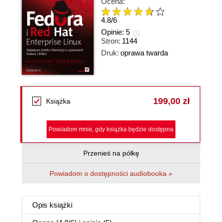
Ocena:
4.8
/
6
Opinie:
5
Stron:
1144
Druk:
oprawa twarda
199,00 zł
Książka
Powiadom mnie, gdy książka będzie dostępna
Przenieś na półkę
Powiadom o dostępności audiobooka »
Opis
książki