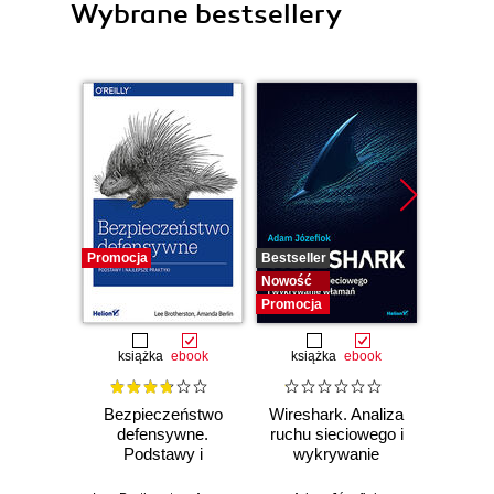
Wybrane bestsellery
Promocja
Bestseller
Nowość
Nowość
Promocja
książka
ebook
książka
ebook
Bezpieczeństwo
Wireshark. Analiza
Wazuh.
defensywne.
ruchu sieciowego i
Od in
Podstawy i
wykrywanie
pierws
najlepsze praktyki
włamań