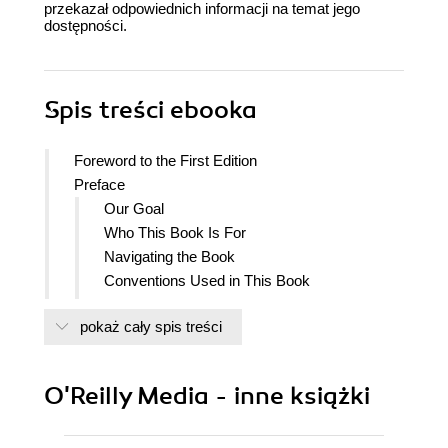
przekazał odpowiednich informacji na temat jego
dostępności.
Spis treści
ebooka
Foreword to the First Edition
Preface
Our Goal
Who This Book Is For
Navigating the Book
Conventions Used in This Book
OReilly Online Learning
pokaż cały spis treści
How to Contact Us
Acknowledgments
Amanda
O'Reilly Media - inne książki
Lee
Bill