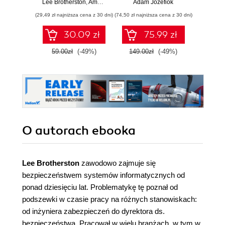
Lee Brotherston
,
Amanda Berlin
Adam Józefiok
Adam
(29,49 zł najniższa cena z 30 dni)
(74,50 zł najniższa cena z 30 dni)
30.09 zł
75.99 zł
1
59.00zł
(-49%)
149.00zł
(-49%)
O autorach
ebooka
Lee Brotherston
zawodowo zajmuje się
bezpieczeństwem systemów informatycznych od
ponad dziesięciu lat. Problematykę tę poznał od
podszewki w czasie pracy na różnych stanowiskach:
od inżyniera zabezpieczeń do dyrektora ds.
bezpieczeństwa. Pracował w wielu branżach, w tym w