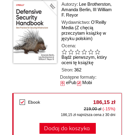
Autorzy:
Lee Brotherston
,
Amanda Berlin
,
III William
F. Reyor
Wydawnictwo:
O'Reilly
Media
(Z chęcią
przeczytam książkę w
języku polskim)
Ocena:
Bądź pierwszym, który
oceni tę książkę
Stron:
362
Dostępne formaty:
ePub
Mobi
186,15 zł
Ebook
219,00 zł
(-15%)
186,15 zł najniższa cena z 30 dni
Dodaj do koszyka