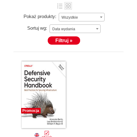
Pokaż produkty:
Wszystkie
Sortuj wg:
Data wydania
Filtruj »
Promocja