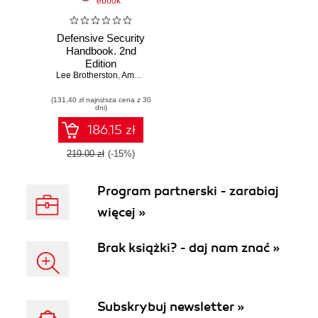
ebook
Defensive Security
Handbook. 2nd
Edition
Lee Brotherston
,
Amanda Berlin
,
III William F. Reyor
(131,40 zł najniższa cena z 30
dni)
186.15 zł
219.00 zł
(-15%)
Program partnerski - zarabiaj
więcej »
Brak książki? - daj nam znać »
Subskrybuj newsletter »