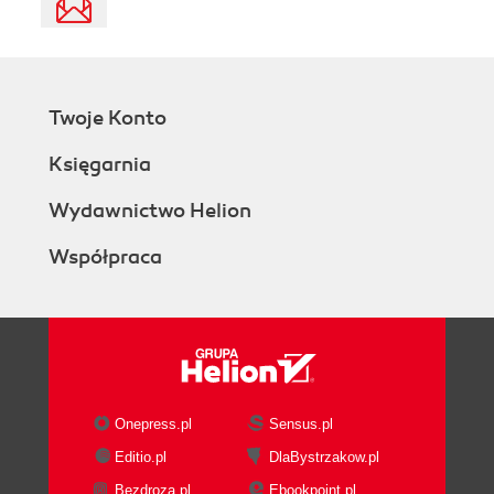
Twoje Konto
Księgarnia
Wydawnictwo Helion
Współpraca
Onepress.pl
Sensus.pl
Editio.pl
DlaBystrzakow.pl
Bezdroza.pl
Ebookpoint.pl