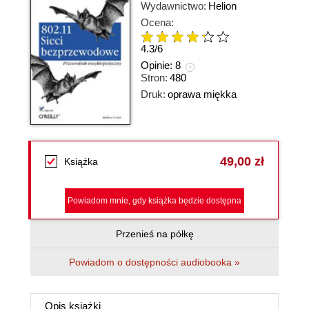
Wydawnictwo:
Helion
Ocena:
4.3
/
6
Opinie:
8
Stron:
480
Druk:
oprawa miękka
49,00 zł
Książka
Powiadom mnie, gdy książka będzie dostępna
Przenieś na półkę
Powiadom o dostępności audiobooka »
Opis
książki