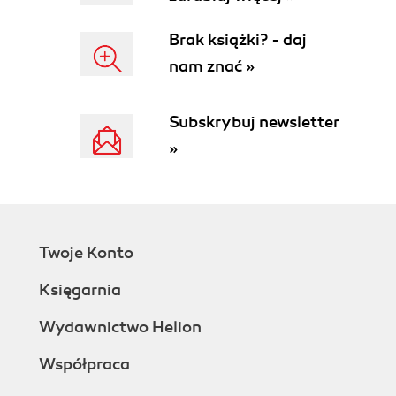
802.1X w bezprzewodowych sieciach LAN (135)
Brak książki? - daj
Rozdział 7. Zarządzanie siecią bezprzewodową
nam znać »
(139)
Architektura zarządzania (139)
Subskrybuj newsletter
Skanowanie (140)
Uwierzytelnianie (145)
»
Kojarzenie (powiązanie) (150)
Oszczędzanie energii (153)
Synchronizacja zegarów (163)
Rozdział 8. Usługa bez rywalizacji o dostęp z
Twoje Konto
wykorzystaniem PCF (167)
Księgarnia
Dostęp bez rywalizacji za pomocą PCF (167)
Szczegóły ramkowania PCF (172)
Wydawnictwo Helion
Zarządzanie energią a funkcja PCF (177)
Rozdział 9. Wstęp do warstwy fizycznej w sieciach
Współpraca
bezprzewodowych (179)