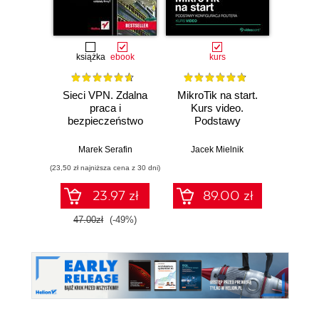
książka
ebook
kurs
Sieci VPN. Zdalna
MikroTik na start.
Mikr
praca i
Kurs video.
bezpieczeństwo
Podstawy
Przyg
danych. Wydanie II
konfiguracji routera
egzam
rozszerzone
Marek Serafin
Jacek Mielnik
Jac
(23,50 zł najniższa cena z 30 dni)
23.97 zł
89.00 zł
1
47.00zł
(-49%)