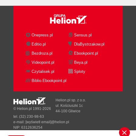
Architektura warstwy fizycznej (179)
Nośnik radiowy (180)
RF i 802.11 (187)
Rozdział 10. Technologie warstwy fizycznej pasma
Onepress.pl
Sensus.pl
ISM - FH, DS oraz HR/DS (193)
Editio.pl
DlaBystrzakow.pl
Technologia warstwy fizycznej 802.11 FH PHY
Bezdroza.pl
Ebookpoint.pl
(194)
Videopoint.pl
Beya.pl
Technologia warstwy fizycznej 802.11 DS PHY
Czytalisek.pl
Sploty
(205)
Technologia warstwy fizycznej 802.11b -
Biblio.Ebookpoint.pl
HR/DSSS (219)
Rozdział 11. Technologia warstwy fizycznej OFDM
Helion.pl sp. z o.o.
ul. Kościuszki 1c
PHY 5 GHz (802.11a) (229)
© Helion.pl 1991-2026
44-100 Gliwice
Ortogonalne zwielokrotnianie w dziedzinie
tel. (32) 230-98-63
e-mail:
[wyświetl email]@helion.pl
częstotliwości (OFDM) (230)
NIP: 6312636254
Zwielokrotnienie OFDM zastosowane w 802.11a
Regon: 241989027