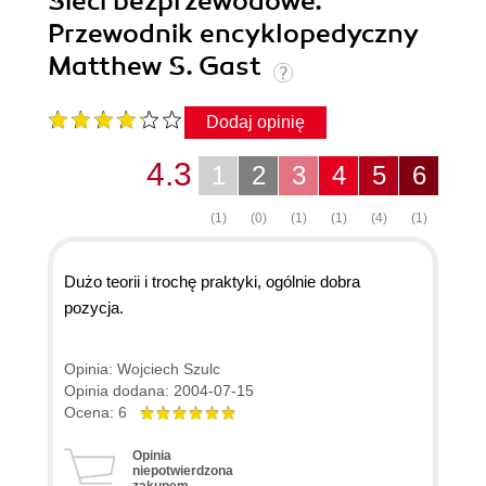
Sieci bezprzewodowe.
Przewodnik encyklopedyczny
Matthew S. Gast
Dodaj opinię
4.3
1
2
3
4
5
6
(1)
(0)
(1)
(1)
(4)
(1)
Dużo teorii i trochę praktyki, ogólnie dobra
pozycja.
Opinia: Wojciech Szulc
Opinia dodana: 2004-07-15
Ocena: 6
Opinia
niepotwierdzona