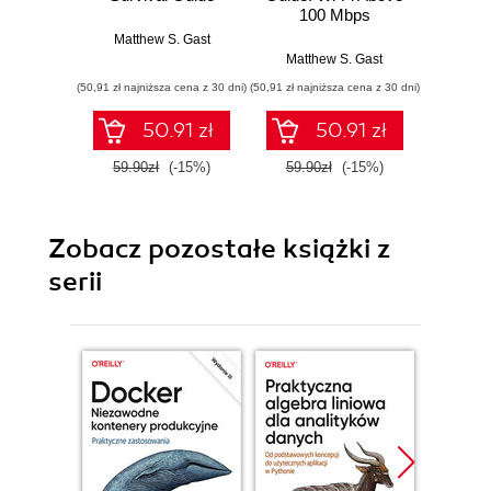
100 Mbps
Defini
The 
Matthew S. Gast
Guide.
Matthew S. Gast
Matt
(50,91 zł najniższa cena z 30 dni)
(50,91 zł najniższa cena z 30 dni)
(118,15 zł 
50.91 zł
50.91 zł
59.90zł
(-15%)
59.90zł
(-15%)
139.0
Zobacz pozostałe książki z
serii