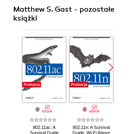
Matthew S. Gast - pozostałe
książki
Promocja
Promocja
Promocj
ebook
ebook
802.11ac: A
802.11n: A Survival
802.1
Survival Guide
Guide. Wi-Fi Above
Netw