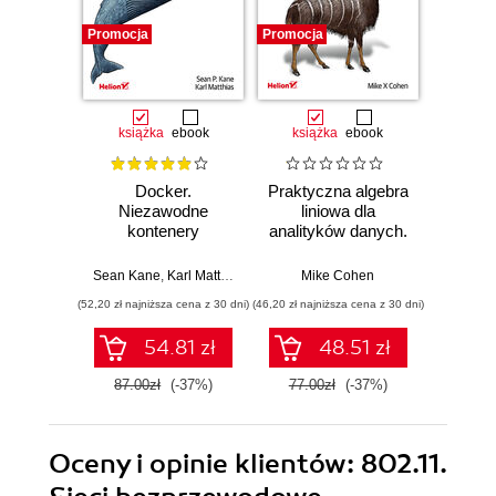
Promocja
Promocja
Promocj
książka
ebook
książka
ebook
ksią
Docker.
Praktyczna algebra
Pyt
Niezawodne
liniowa dla
S
kontenery
analityków danych.
Ni
produkcyjne.
Od podstawowych
narzęd
Praktyczne
koncepcji do
z dany
Sean Kane
,
Karl Matthias
Mike Cohen
Jake 
zastosowania.
użytecznych
(52,20 zł najniższa cena z 30 dni)
(46,20 zł najniższa cena z 30 dni)
(83,40 zł naj
Wydanie III
aplikacji w
Pythonie
54.81 zł
48.51 zł
87.00zł
(-37%)
77.00zł
(-37%)
139.0
Oceny i opinie klientów: 802.11.