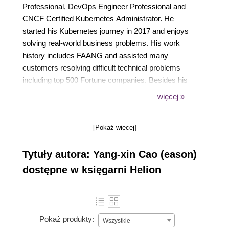
Professional, DevOps Engineer Professional and
CNCF Certified Kubernetes Administrator. He
started his Kubernetes journey in 2017 and enjoys
solving real-world business problems. His work
history includes FAANG and assisted many
customers resolving difficult technical problems
including top 500 Fortune companies. Besides his
daily routine, he likes to share interesting issues
więcej »
through content creation. His blog posts regarding
EKS have exceeded over 8000+ views and helped
[Pokaż więcej]
many EKS users to get benefit from them. When the
laptop is shutdown, he will have a different identity -
Tytuły autora: Yang-xin Cao (eason)
a powerlifter, a marathon runner, or a scuba diver.
dostępne w księgarni Helion
Pokaż produkty:
Wszystkie