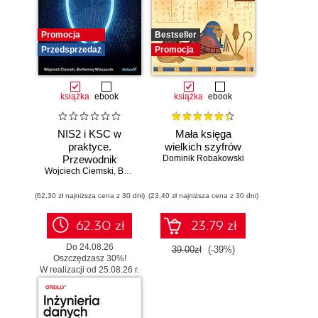
Promocja
Bestseller
Przedsprzedaż
Promocja
książka
ebook
książka
ebook
NIS2 i KSC w
Mała księga
praktyce.
wielkich szyfrów
Przewodnik
Dominik Robakowski
Wojciech Ciemski
wdrożeniowy dla
,
Bartłomiej Wieczorek
organizacji
(62,30 zł najniższa cena z 30 dni)
(23,40 zł najniższa cena z 30 dni)
62.30 zł
23.79 zł
Do 24.08.26
39.00zł
(-39%)
Oszczędzasz 30%!
W realizacji od 25.08.26 r.