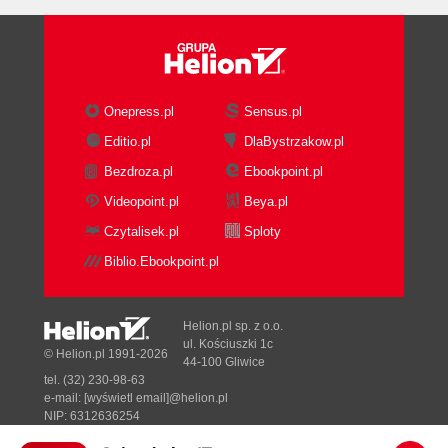
Onepress.pl
Sensus.pl
Editio.pl
DlaBystrzakow.pl
Bezdroza.pl
Ebookpoint.pl
Videopoint.pl
Beya.pl
Czytalisek.pl
Sploty
Biblio.Ebookpoint.pl
Helion.pl sp. z o.o.
ul. Kościuszki 1c
© Helion.pl 1991-2026
44-100 Gliwice
tel. (32) 230-98-63
e-mail:
[wyświetl email]@helion.pl
NIP: 6312636254
Regon: 241989027