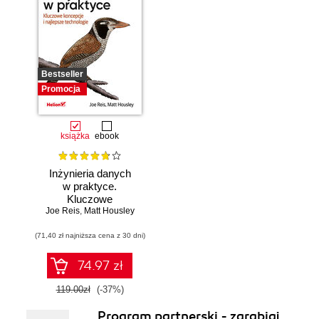
Bestseller
Promocja
książka
ebook
Inżynieria danych
w praktyce.
Kluczowe
Joe Reis
koncepcje i
,
Matt Housley
najlepsze
(71,40 zł najniższa cena z 30 dni)
technologie
74.97 zł
119.00zł
(-37%)
Program partnerski - zarabiaj