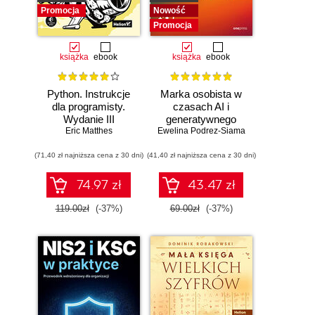
Promocja
Nowość
Promocja
książka
ebook
książka
ebook
Python. Instrukcje
Marka osobista w
dla programisty.
czasach AI i
Wydanie III
generatywnego
Eric Matthes
Ewelina Podrez-Siama
wyszukiwania
(71,40 zł najniższa cena z 30 dni)
(41,40 zł najniższa cena z 30 dni)
74.97 zł
43.47 zł
119.00zł
(-37%)
69.00zł
(-37%)