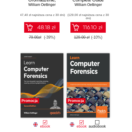
William Oettinger
analiza i
from Extraction to
William Oettinger
zabezpieczanie
Courtroom
(47,40 zł najniższa cena z 30 dni)
dowodów
(129,00 zł najniższa cena z 30
Testimony
dni)
elektronicznych dla
początkujących.
48.18 zł
116.10 zł
Wydanie II
79.00zł
(-39%)
129.00 zł
(-10%)
Promocja
Promocja
ebook
ebook
audiobook