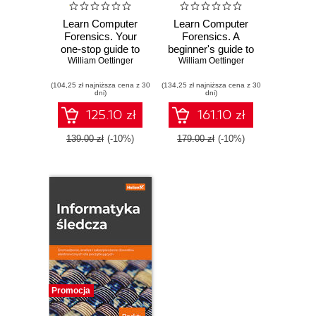
Learn Computer
Learn Computer
Forensics. Your
Forensics. A
one-stop guide to
beginner's guide to
William Oettinger
searching,
William Oettinger
searching,
analyzing,
analyzing, and
(104,25 zł najniższa cena z 30
acquiring, and
(134,25 zł najniższa cena z 30
securing digital
dni)
dni)
securing digital
evidence
evidence - Second
125.10 zł
161.10 zł
Edition
139.00 zł
(-10%)
179.00 zł
(-10%)
Promocja