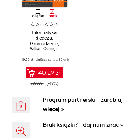
książka
ebook
Informatyka
śledcza.
Gromadzenie,
William Oettinger
analiza i
zabezpieczanie
(39,50 zł najniższa cena z 30 dni)
dowodów
elektronicznych dla
początkujących
40.29 zł
79.00zł
(-49%)
Program partnerski - zarabiaj
więcej »
Brak książki? - daj nam znać »