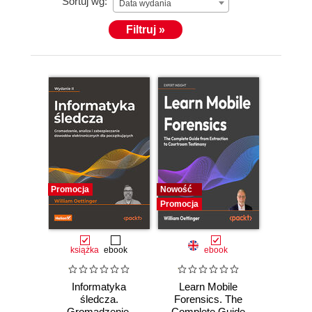
Sortuj wg:
Data wydania
Filtruj »
Promocja
Nowość
Promocja
książka
ebook
ebook
Informatyka
Learn Mobile
śledcza.
Forensics. The
Gromadzenie,
Complete Guide